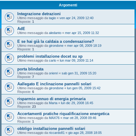
Argomenti
Integrazione detrazioni
Ultimo messaggio da
tagio
«
ven apr 24, 2009 12:40
Risposte:
1
AdE
Ultimo messaggio da
aledanto
«
mer apr 15, 2009 11:32
E se hai già la caldaia a condensazione?
Ultimo messaggio da
girondone
«
mer apr 08, 2009 18:19
Risposte:
1
problemi installazione docet su xp
Ultimo messaggio da
carlo
«
lun mar 09, 2009 11:14
porta blindata
Ultimo messaggio da
orienri
«
sab gen 31, 2009 15:20
Risposte:
7
Aallegato E inclinazione pannelli solari
Ultimo messaggio da
girondone
«
lun gen 05, 2009 15:42
Risposte:
6
risparmio annuo di energia primaria
Ultimo messaggio da
Marta
«
lun dic 29, 2008 16:45
Risposte:
23
Accertamenti pratiche riqualificazione energetica
Ultimo messaggio da
MAX76
«
mar ott 28, 2008 09:46
Risposte:
1
obbligo installazione pannelli solari
Ultimo messaggio da
riccardo81
«
gio ago 28, 2008 18:05