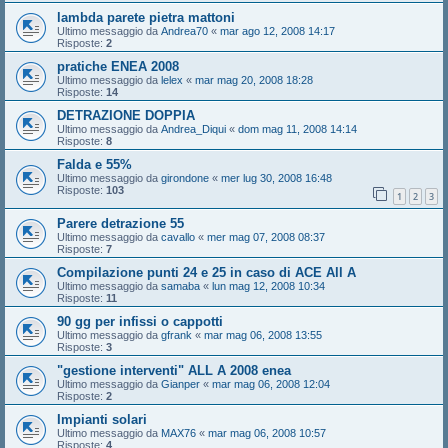
lambda parete pietra mattoni
Ultimo messaggio da
Andrea70
«
mar ago 12, 2008 14:17
Risposte:
2
pratiche ENEA 2008
Ultimo messaggio da
lelex
«
mar mag 20, 2008 18:28
Risposte:
14
DETRAZIONE DOPPIA
Ultimo messaggio da
Andrea_Diqui
«
dom mag 11, 2008 14:14
Risposte:
8
Falda e 55%
Ultimo messaggio da
girondone
«
mer lug 30, 2008 16:48
Risposte:
103
1
2
3
Parere detrazione 55
Ultimo messaggio da
cavallo
«
mer mag 07, 2008 08:37
Risposte:
7
Compilazione punti 24 e 25 in caso di ACE All A
Ultimo messaggio da
samaba
«
lun mag 12, 2008 10:34
Risposte:
11
90 gg per infissi o cappotti
Ultimo messaggio da
gfrank
«
mar mag 06, 2008 13:55
Risposte:
3
"gestione interventi" ALL A 2008 enea
Ultimo messaggio da
Gianper
«
mar mag 06, 2008 12:04
Risposte:
2
Impianti solari
Ultimo messaggio da
MAX76
«
mar mag 06, 2008 10:57
Risposte:
4