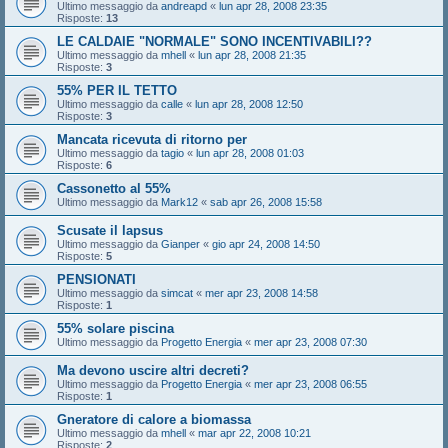
Ultimo messaggio da
andreapd
«
lun apr 28, 2008 23:35
Risposte:
13
LE CALDAIE "NORMALE" SONO INCENTIVABILI??
Ultimo messaggio da
mhell
«
lun apr 28, 2008 21:35
Risposte:
3
55% PER IL TETTO
Ultimo messaggio da
calle
«
lun apr 28, 2008 12:50
Risposte:
3
Mancata ricevuta di ritorno per
Ultimo messaggio da
tagio
«
lun apr 28, 2008 01:03
Risposte:
6
Cassonetto al 55%
Ultimo messaggio da
Mark12
«
sab apr 26, 2008 15:58
Scusate il lapsus
Ultimo messaggio da
Gianper
«
gio apr 24, 2008 14:50
Risposte:
5
PENSIONATI
Ultimo messaggio da
simcat
«
mer apr 23, 2008 14:58
Risposte:
1
55% solare piscina
Ultimo messaggio da
Progetto Energia
«
mer apr 23, 2008 07:30
Ma devono uscire altri decreti?
Ultimo messaggio da
Progetto Energia
«
mer apr 23, 2008 06:55
Risposte:
1
Gneratore di calore a biomassa
Ultimo messaggio da
mhell
«
mar apr 22, 2008 10:21
Risposte:
2