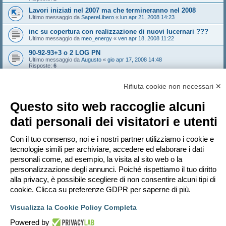
Lavori iniziati nel 2007 ma che termineranno nel 2008
Ultimo messaggio da
SapereLibero
«
lun apr 21, 2008 14:23
inc su copertura con realizzazione di nuovi lucernari ???
Ultimo messaggio da
meo_energy
«
ven apr 18, 2008 11:22
90-92-93+3 o 2 LOG PN
Ultimo messaggio da
Augusto
«
gio apr 17, 2008 14:48
Risposte:
6
DETRAZIONE CALDAIA
Ultimo messaggio da
mhell
«
mar apr 15, 2008 21:41
Rifiuta cookie non necessari ✕
Risposte:
5
Questo sito web raccoglie alcuni
Bloccato
dati personali dei visitatori e utenti
Pagina
1
di
11
1
2
3
4
5
11
Prossimo
546 argomenti
…
Con il tuo consenso, noi e i nostri partner utilizziamo i cookie e
Vai a
tecnologie simili per archiviare, accedere ed elaborare i dati
personali come, ad esempio, la visita al sito web o la
PERMESSI FORUM
personalizzazione degli annunci. Poiché rispettiamo il tuo diritto
Non puoi
aprire nuovi argomenti
Non puoi
rispondere negli argomenti
alla privacy, è possibile scegliere di non consentire alcuni tipi di
Non puoi
modificare i tuoi messaggi
cookie. Clicca su preferenze GDPR per saperne di più.
Non puoi
cancellare i tuoi messaggi
Non puoi
inviare allegati
Visualizza la Cookie Policy Completa
Indice
Contattaci
Cancella cookie
Tutti gli orari sono
UTC+02:00
Powered by