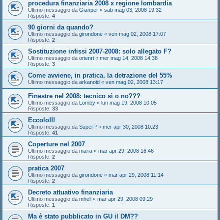
procedura finanziaria 2008 x regione lombardia
Ultimo messaggio da
Gianper
«
sab mag 03, 2008 19:32
Risposte:
4
90 giorni da quando?
Ultimo messaggio da
girondone
«
ven mag 02, 2008 17:07
Risposte:
2
Sostituzione infissi 2007-2008: solo allegato F?
Ultimo messaggio da
orienri
«
mer mag 14, 2008 14:38
Risposte:
3
Come avviene, in pratica, la detrazione del 55%
Ultimo messaggio da
arkanoid
«
ven mag 02, 2008 13:17
Finestre nel 2008: tecnico sì o no???
Ultimo messaggio da
Lomby
«
lun mag 19, 2008 10:05
Risposte:
33
Eccolo!!!
Ultimo messaggio da
SuperP
«
mer apr 30, 2008 10:23
Risposte:
41
Coperture nel 2007
Ultimo messaggio da
maria
«
mar apr 29, 2008 16:46
Risposte:
2
pratica 2007
Ultimo messaggio da
girondone
«
mar apr 29, 2008 11:14
Risposte:
2
Decreto attuativo finanziaria
Ultimo messaggio da
mhell
«
mar apr 29, 2008 09:29
Risposte:
1
Ma è stato pubblicato in GU il DM??