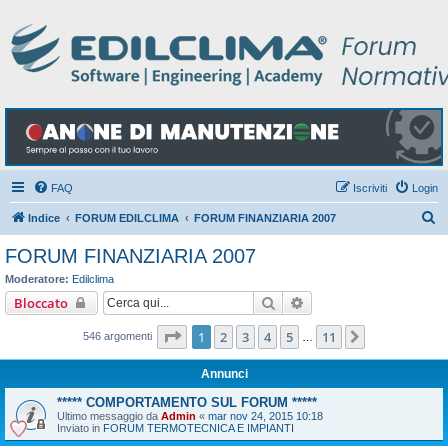
FAQ
Iscriviti
Login
C
Indice
FORUM EDILCLIMA
FORUM FINANZIARIA 2007
e
FORUM FINANZIARIA 2007
r
Moderatore:
Edilclima
c
Cerca
Ricerca avanzata
Bloccato
a
Pagina
1
di
11
1
2
3
4
5
11
Prossimo
546 argomenti
…
Annunci
***** COMPORTAMENTO SUL FORUM *****
Ultimo messaggio da
Admin
«
mar nov 24, 2015 10:18
Inviato in
FORUM TERMOTECNICA E IMPIANTI