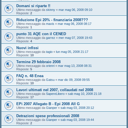
Domani si riparte !!
Ultimo messaggio da
skinny
«
mar mag 06, 2008 09:10
Risposte:
2
Riduzione Epi 20% - finanziaria 2008???
Ultimo messaggio da
maxis
«
mar mag 06, 2008 08:17
Risposte:
1
punto 31 AQE con il CENED
Ultimo messaggio da
garrez
«
mer mag 07, 2008 19:43
Risposte:
4
Nuovi infissi
Ultimo messaggio da
tagio
«
lun mag 05, 2008 21:17
Risposte:
10
Termine 29 febbraio 2008
Ultimo messaggio da
orienri
«
mar mag 13, 2008 08:31
Risposte:
5
FAQ n. 48 Enea
Ultimo messaggio da
Gatsu
«
mar dic 09, 2008 09:55
Risposte:
10
Lavori ultimati nel 2007, collaudati nel 2008
Ultimo messaggio da
SapereLibero
«
sab mag 10, 2008 21:18
Risposte:
17
EPi 2007 Allegato B - Epi 2008 All G
Ultimo messaggio da
Gianper
«
sab mag 03, 2008 20:12
Detrazioni spese professionali 2008
Ultimo messaggio da
Gianper
«
sab mag 03, 2008 19:44
Risposte:
2