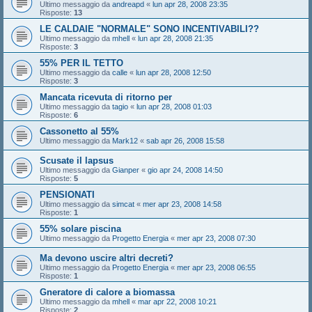
Ultimo messaggio da
andreapd
«
lun apr 28, 2008 23:35
Risposte:
13
LE CALDAIE "NORMALE" SONO INCENTIVABILI??
Ultimo messaggio da
mhell
«
lun apr 28, 2008 21:35
Risposte:
3
55% PER IL TETTO
Ultimo messaggio da
calle
«
lun apr 28, 2008 12:50
Risposte:
3
Mancata ricevuta di ritorno per
Ultimo messaggio da
tagio
«
lun apr 28, 2008 01:03
Risposte:
6
Cassonetto al 55%
Ultimo messaggio da
Mark12
«
sab apr 26, 2008 15:58
Scusate il lapsus
Ultimo messaggio da
Gianper
«
gio apr 24, 2008 14:50
Risposte:
5
PENSIONATI
Ultimo messaggio da
simcat
«
mer apr 23, 2008 14:58
Risposte:
1
55% solare piscina
Ultimo messaggio da
Progetto Energia
«
mer apr 23, 2008 07:30
Ma devono uscire altri decreti?
Ultimo messaggio da
Progetto Energia
«
mer apr 23, 2008 06:55
Risposte:
1
Gneratore di calore a biomassa
Ultimo messaggio da
mhell
«
mar apr 22, 2008 10:21
Risposte:
2