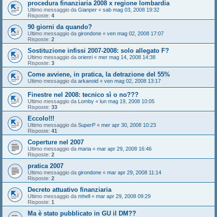
procedura finanziaria 2008 x regione lombardia
Ultimo messaggio da
Gianper
«
sab mag 03, 2008 19:32
Risposte:
4
90 giorni da quando?
Ultimo messaggio da
girondone
«
ven mag 02, 2008 17:07
Risposte:
2
Sostituzione infissi 2007-2008: solo allegato F?
Ultimo messaggio da
orienri
«
mer mag 14, 2008 14:38
Risposte:
3
Come avviene, in pratica, la detrazione del 55%
Ultimo messaggio da
arkanoid
«
ven mag 02, 2008 13:17
Finestre nel 2008: tecnico sì o no???
Ultimo messaggio da
Lomby
«
lun mag 19, 2008 10:05
Risposte:
33
Eccolo!!!
Ultimo messaggio da
SuperP
«
mer apr 30, 2008 10:23
Risposte:
41
Coperture nel 2007
Ultimo messaggio da
maria
«
mar apr 29, 2008 16:46
Risposte:
2
pratica 2007
Ultimo messaggio da
girondone
«
mar apr 29, 2008 11:14
Risposte:
2
Decreto attuativo finanziaria
Ultimo messaggio da
mhell
«
mar apr 29, 2008 09:29
Risposte:
1
Ma è stato pubblicato in GU il DM??