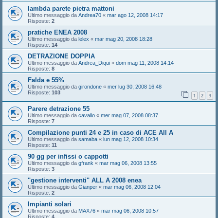
lambda parete pietra mattoni
Ultimo messaggio da
Andrea70
«
mar ago 12, 2008 14:17
Risposte:
2
pratiche ENEA 2008
Ultimo messaggio da
lelex
«
mar mag 20, 2008 18:28
Risposte:
14
DETRAZIONE DOPPIA
Ultimo messaggio da
Andrea_Diqui
«
dom mag 11, 2008 14:14
Risposte:
8
Falda e 55%
Ultimo messaggio da
girondone
«
mer lug 30, 2008 16:48
Risposte:
103
1
2
3
Parere detrazione 55
Ultimo messaggio da
cavallo
«
mer mag 07, 2008 08:37
Risposte:
7
Compilazione punti 24 e 25 in caso di ACE All A
Ultimo messaggio da
samaba
«
lun mag 12, 2008 10:34
Risposte:
11
90 gg per infissi o cappotti
Ultimo messaggio da
gfrank
«
mar mag 06, 2008 13:55
Risposte:
3
"gestione interventi" ALL A 2008 enea
Ultimo messaggio da
Gianper
«
mar mag 06, 2008 12:04
Risposte:
2
Impianti solari
Ultimo messaggio da
MAX76
«
mar mag 06, 2008 10:57
Risposte:
4