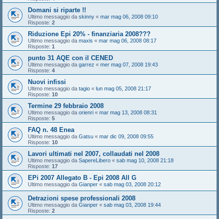
Domani si riparte !!
Ultimo messaggio da
skinny
«
mar mag 06, 2008 09:10
Risposte:
2
Riduzione Epi 20% - finanziaria 2008???
Ultimo messaggio da
maxis
«
mar mag 06, 2008 08:17
Risposte:
1
punto 31 AQE con il CENED
Ultimo messaggio da
garrez
«
mer mag 07, 2008 19:43
Risposte:
4
Nuovi infissi
Ultimo messaggio da
tagio
«
lun mag 05, 2008 21:17
Risposte:
10
Termine 29 febbraio 2008
Ultimo messaggio da
orienri
«
mar mag 13, 2008 08:31
Risposte:
5
FAQ n. 48 Enea
Ultimo messaggio da
Gatsu
«
mar dic 09, 2008 09:55
Risposte:
10
Lavori ultimati nel 2007, collaudati nel 2008
Ultimo messaggio da
SapereLibero
«
sab mag 10, 2008 21:18
Risposte:
17
EPi 2007 Allegato B - Epi 2008 All G
Ultimo messaggio da
Gianper
«
sab mag 03, 2008 20:12
Detrazioni spese professionali 2008
Ultimo messaggio da
Gianper
«
sab mag 03, 2008 19:44
Risposte:
2