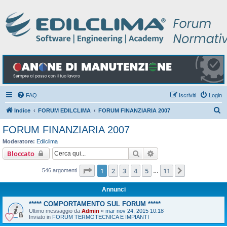
FAQ
Iscriviti
Login
C
Indice
FORUM EDILCLIMA
FORUM FINANZIARIA 2007
e
FORUM FINANZIARIA 2007
r
Moderatore:
Edilclima
c
Cerca
Ricerca avanzata
Bloccato
a
Pagina
1
di
11
1
2
3
4
5
11
Prossimo
546 argomenti
…
Annunci
***** COMPORTAMENTO SUL FORUM *****
Ultimo messaggio da
Admin
«
mar nov 24, 2015 10:18
Inviato in
FORUM TERMOTECNICA E IMPIANTI