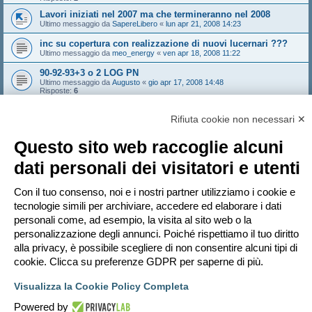
Lavori iniziati nel 2007 ma che termineranno nel 2008
Ultimo messaggio da
SapereLibero
«
lun apr 21, 2008 14:23
inc su copertura con realizzazione di nuovi lucernari ???
Ultimo messaggio da
meo_energy
«
ven apr 18, 2008 11:22
90-92-93+3 o 2 LOG PN
Ultimo messaggio da
Augusto
«
gio apr 17, 2008 14:48
Risposte:
6
DETRAZIONE CALDAIA
Ultimo messaggio da
mhell
«
mar apr 15, 2008 21:41
Rifiuta cookie non necessari ✕
Risposte:
5
Questo sito web raccoglie alcuni
Bloccato
dati personali dei visitatori e utenti
Pagina
1
di
11
1
2
3
4
5
11
Prossimo
546 argomenti
…
Con il tuo consenso, noi e i nostri partner utilizziamo i cookie e
Vai a
tecnologie simili per archiviare, accedere ed elaborare i dati
personali come, ad esempio, la visita al sito web o la
PERMESSI FORUM
personalizzazione degli annunci. Poiché rispettiamo il tuo diritto
Non puoi
aprire nuovi argomenti
Non puoi
rispondere negli argomenti
alla privacy, è possibile scegliere di non consentire alcuni tipi di
Non puoi
modificare i tuoi messaggi
cookie. Clicca su preferenze GDPR per saperne di più.
Non puoi
cancellare i tuoi messaggi
Non puoi
inviare allegati
Visualizza la Cookie Policy Completa
Indice
Contattaci
Cancella cookie
Tutti gli orari sono
UTC+02:00
Powered by