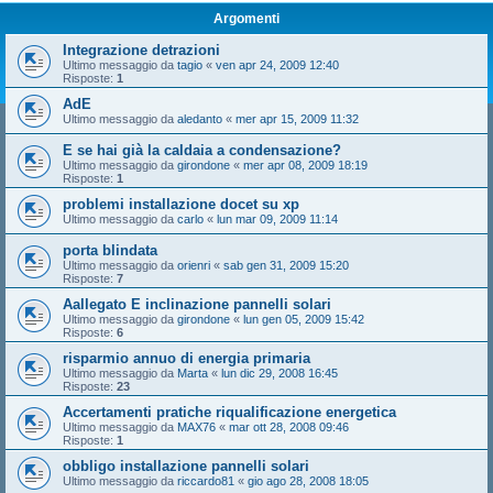
Argomenti
Integrazione detrazioni
Ultimo messaggio da
tagio
«
ven apr 24, 2009 12:40
Risposte:
1
AdE
Ultimo messaggio da
aledanto
«
mer apr 15, 2009 11:32
E se hai già la caldaia a condensazione?
Ultimo messaggio da
girondone
«
mer apr 08, 2009 18:19
Risposte:
1
problemi installazione docet su xp
Ultimo messaggio da
carlo
«
lun mar 09, 2009 11:14
porta blindata
Ultimo messaggio da
orienri
«
sab gen 31, 2009 15:20
Risposte:
7
Aallegato E inclinazione pannelli solari
Ultimo messaggio da
girondone
«
lun gen 05, 2009 15:42
Risposte:
6
risparmio annuo di energia primaria
Ultimo messaggio da
Marta
«
lun dic 29, 2008 16:45
Risposte:
23
Accertamenti pratiche riqualificazione energetica
Ultimo messaggio da
MAX76
«
mar ott 28, 2008 09:46
Risposte:
1
obbligo installazione pannelli solari
Ultimo messaggio da
riccardo81
«
gio ago 28, 2008 18:05