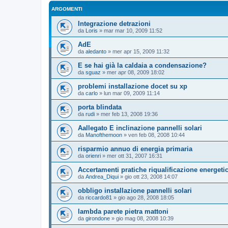
ARGOMENTI
Integrazione detrazioni
da
Loris
»
mar mar 10, 2009 11:52
AdE
da
aledanto
»
mer apr 15, 2009 11:32
E se hai già la caldaia a condensazione?
da
sguaz
»
mer apr 08, 2009 18:02
problemi installazione docet su xp
da
carlo
»
lun mar 09, 2009 11:14
porta blindata
da
rudi
»
mer feb 13, 2008 19:36
Aallegato E inclinazione pannelli solari
da
Manofthemoon
»
ven feb 08, 2008 10:44
risparmio annuo di energia primaria
da
orienri
»
mer ott 31, 2007 16:31
Accertamenti pratiche riqualificazione energeti
da
Andrea_Diqui
»
gio ott 23, 2008 14:07
obbligo installazione pannelli solari
da
riccardo81
»
gio ago 28, 2008 18:05
lambda parete pietra mattoni
da
girondone
»
gio mag 08, 2008 10:39