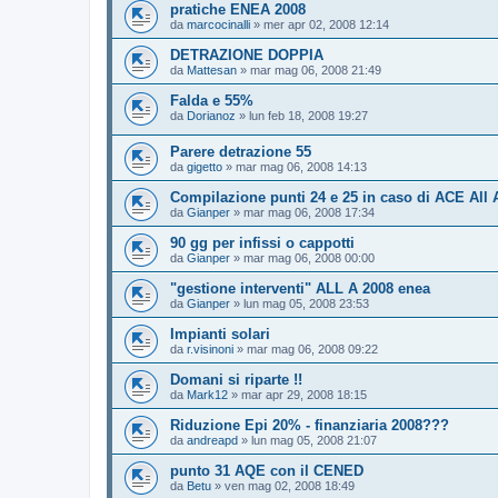
pratiche ENEA 2008
da
marcocinalli
»
mer apr 02, 2008 12:14
DETRAZIONE DOPPIA
da
Mattesan
»
mar mag 06, 2008 21:49
Falda e 55%
da
Dorianoz
»
lun feb 18, 2008 19:27
Parere detrazione 55
da
gigetto
»
mar mag 06, 2008 14:13
Compilazione punti 24 e 25 in caso di ACE All 
da
Gianper
»
mar mag 06, 2008 17:34
90 gg per infissi o cappotti
da
Gianper
»
mar mag 06, 2008 00:00
"gestione interventi" ALL A 2008 enea
da
Gianper
»
lun mag 05, 2008 23:53
Impianti solari
da
r.visinoni
»
mar mag 06, 2008 09:22
Domani si riparte !!
da
Mark12
»
mar apr 29, 2008 18:15
Riduzione Epi 20% - finanziaria 2008???
da
andreapd
»
lun mag 05, 2008 21:07
punto 31 AQE con il CENED
da
Betu
»
ven mag 02, 2008 18:49