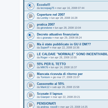
Eccolo!!!
da
tecnopag75
»
mer apr 16, 2008 07:44
Coperture nel 2007
da
Lomby
»
lun apr 28, 2008 16:28
pratica 2007
da
girondone
»
lun apr 28, 2008 10:04
Decreto attuativo finanziaria
da
c.granata
»
mar apr 29, 2008 08:24
Ma è stato pubblicato in GU il DM??
da
SuperP
»
mar apr 22, 2008 10:36
LE CALDAIE "NORMALE" SONO INCENTIVABIL
da
Roger
»
lun apr 28, 2008 10:55
55% PER IL TETTO
da
MIK76
»
lun apr 14, 2008 16:37
Mancata ricevuta di ritorno per
da
Tomtom
»
gio mar 27, 2008 15:07
Cassonetto al 55%
da
Mark12
»
sab apr 26, 2008 15:58
Scusate il lapsus
da
Gianper
»
mar apr 22, 2008 20:21
PENSIONATI
da
andrea_rossi9
»
mer apr 23, 2008 14:25