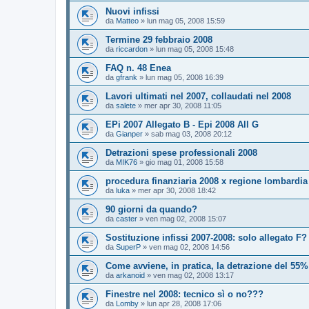
Nuovi infissi
da
Matteo
»
lun mag 05, 2008 15:59
Termine 29 febbraio 2008
da
riccardon
»
lun mag 05, 2008 15:48
FAQ n. 48 Enea
da
gfrank
»
lun mag 05, 2008 16:39
Lavori ultimati nel 2007, collaudati nel 2008
da
salete
»
mer apr 30, 2008 11:05
EPi 2007 Allegato B - Epi 2008 All G
da
Gianper
»
sab mag 03, 2008 20:12
Detrazioni spese professionali 2008
da
MIK76
»
gio mag 01, 2008 15:58
procedura finanziaria 2008 x regione lombardia
da
luka
»
mer apr 30, 2008 18:42
90 giorni da quando?
da
caster
»
ven mag 02, 2008 15:07
Sostituzione infissi 2007-2008: solo allegato F?
da
SuperP
»
ven mag 02, 2008 14:56
Come avviene, in pratica, la detrazione del 55%
da
arkanoid
»
ven mag 02, 2008 13:17
Finestre nel 2008: tecnico sì o no???
da
Lomby
»
lun apr 28, 2008 17:06