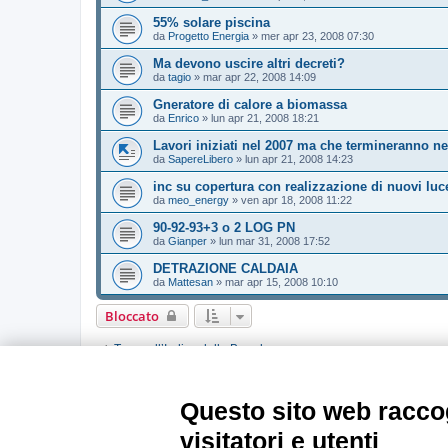
55% solare piscina
da
Progetto Energia
»
mer apr 23, 2008 07:30
Ma devono uscire altri decreti?
da
tagio
»
mar apr 22, 2008 14:09
Gneratore di calore a biomassa
da
Enrico
»
lun apr 21, 2008 18:21
Lavori iniziati nel 2007 ma che termineranno ne
da
SapereLibero
»
lun apr 21, 2008 14:23
inc su copertura con realizzazione di nuovi luc
da
meo_energy
»
ven apr 18, 2008 11:22
90-92-93+3 o 2 LOG PN
da
Gianper
»
lun mar 31, 2008 17:52
DETRAZIONE CALDAIA
da
Mattesan
»
mar apr 15, 2008 10:10
Bloccato
Torna all’Indice della Board
PERMESSI FORUM
Questo sito web raccog
Non puoi
aprire nuovi argomenti
Non puoi
rispondere negli argomenti
visitatori e utenti
Non puoi
modificare i tuoi messaggi