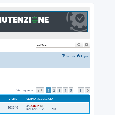
Cerca
Ricerca avanzat
Iscriviti
Login
Pagina
1
di
11
1
2
3
4
5
11
Prossimo
546 argomenti
…
VISITE
ULTIMO MESSAGGIO
U
da
Admin
V
463946
l
mar nov 24, 2015 10:18
t
i
i