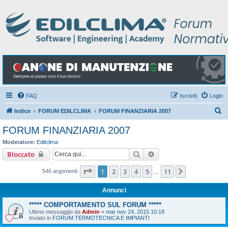
FAQ
Iscriviti
Login
C
Indice
FORUM EDILCLIMA
FORUM FINANZIARIA 2007
e
FORUM FINANZIARIA 2007
r
Moderatore:
Edilclima
c
Cerca
Ricerca avanzata
Bloccato
a
Pagina
1
di
11
1
2
3
4
5
11
Prossimo
546 argomenti
…
Annunci
***** COMPORTAMENTO SUL FORUM *****
Ultimo messaggio da
Admin
«
mar nov 24, 2015 10:18
Inviato in
FORUM TERMOTECNICA E IMPIANTI