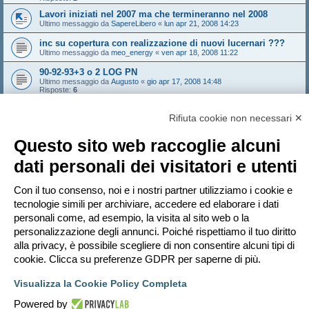
Lavori iniziati nel 2007 ma che termineranno nel 2008
Ultimo messaggio da
SapereLibero
«
lun apr 21, 2008 14:23
inc su copertura con realizzazione di nuovi lucernari ???
Ultimo messaggio da
meo_energy
«
ven apr 18, 2008 11:22
90-92-93+3 o 2 LOG PN
Ultimo messaggio da
Augusto
«
gio apr 17, 2008 14:48
Risposte:
6
DETRAZIONE CALDAIA
Ultimo messaggio da
mhell
«
mar apr 15, 2008 21:41
Rifiuta cookie non necessari ✕
Risposte:
5
Questo sito web raccoglie alcuni
Bloccato
dati personali dei visitatori e utenti
Pagina
1
di
11
1
2
3
4
5
11
Prossimo
546 argomenti
…
Con il tuo consenso, noi e i nostri partner utilizziamo i cookie e
Vai a
tecnologie simili per archiviare, accedere ed elaborare i dati
personali come, ad esempio, la visita al sito web o la
PERMESSI FORUM
personalizzazione degli annunci. Poiché rispettiamo il tuo diritto
Non puoi
aprire nuovi argomenti
Non puoi
rispondere negli argomenti
alla privacy, è possibile scegliere di non consentire alcuni tipi di
Non puoi
modificare i tuoi messaggi
cookie. Clicca su preferenze GDPR per saperne di più.
Non puoi
cancellare i tuoi messaggi
Non puoi
inviare allegati
Visualizza la Cookie Policy Completa
Indice
Contattaci
Cancella cookie
Tutti gli orari sono
UTC+02:00
Powered by