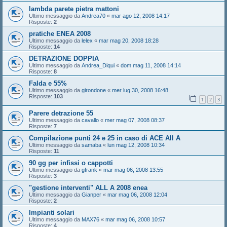
lambda parete pietra mattoni
Ultimo messaggio da
Andrea70
«
mar ago 12, 2008 14:17
Risposte:
2
pratiche ENEA 2008
Ultimo messaggio da
lelex
«
mar mag 20, 2008 18:28
Risposte:
14
DETRAZIONE DOPPIA
Ultimo messaggio da
Andrea_Diqui
«
dom mag 11, 2008 14:14
Risposte:
8
Falda e 55%
Ultimo messaggio da
girondone
«
mer lug 30, 2008 16:48
Risposte:
103
1
2
3
Parere detrazione 55
Ultimo messaggio da
cavallo
«
mer mag 07, 2008 08:37
Risposte:
7
Compilazione punti 24 e 25 in caso di ACE All A
Ultimo messaggio da
samaba
«
lun mag 12, 2008 10:34
Risposte:
11
90 gg per infissi o cappotti
Ultimo messaggio da
gfrank
«
mar mag 06, 2008 13:55
Risposte:
3
"gestione interventi" ALL A 2008 enea
Ultimo messaggio da
Gianper
«
mar mag 06, 2008 12:04
Risposte:
2
Impianti solari
Ultimo messaggio da
MAX76
«
mar mag 06, 2008 10:57
Risposte:
4