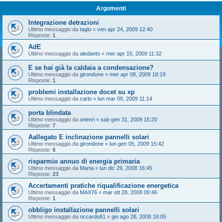
Argomenti
Integrazione detrazioni
Ultimo messaggio da
tagio
«
ven apr 24, 2009 12:40
Risposte:
1
AdE
Ultimo messaggio da
aledanto
«
mer apr 15, 2009 11:32
E se hai già la caldaia a condensazione?
Ultimo messaggio da
girondone
«
mer apr 08, 2009 18:19
Risposte:
1
problemi installazione docet su xp
Ultimo messaggio da
carlo
«
lun mar 09, 2009 11:14
porta blindata
Ultimo messaggio da
orienri
«
sab gen 31, 2009 15:20
Risposte:
7
Aallegato E inclinazione pannelli solari
Ultimo messaggio da
girondone
«
lun gen 05, 2009 15:42
Risposte:
6
risparmio annuo di energia primaria
Ultimo messaggio da
Marta
«
lun dic 29, 2008 16:45
Risposte:
23
Accertamenti pratiche riqualificazione energetica
Ultimo messaggio da
MAX76
«
mar ott 28, 2008 09:46
Risposte:
1
obbligo installazione pannelli solari
Ultimo messaggio da
riccardo81
«
gio ago 28, 2008 18:05