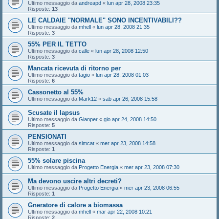
Ultimo messaggio da
andreapd
«
lun apr 28, 2008 23:35
Risposte:
13
LE CALDAIE "NORMALE" SONO INCENTIVABILI??
Ultimo messaggio da
mhell
«
lun apr 28, 2008 21:35
Risposte:
3
55% PER IL TETTO
Ultimo messaggio da
calle
«
lun apr 28, 2008 12:50
Risposte:
3
Mancata ricevuta di ritorno per
Ultimo messaggio da
tagio
«
lun apr 28, 2008 01:03
Risposte:
6
Cassonetto al 55%
Ultimo messaggio da
Mark12
«
sab apr 26, 2008 15:58
Scusate il lapsus
Ultimo messaggio da
Gianper
«
gio apr 24, 2008 14:50
Risposte:
5
PENSIONATI
Ultimo messaggio da
simcat
«
mer apr 23, 2008 14:58
Risposte:
1
55% solare piscina
Ultimo messaggio da
Progetto Energia
«
mer apr 23, 2008 07:30
Ma devono uscire altri decreti?
Ultimo messaggio da
Progetto Energia
«
mer apr 23, 2008 06:55
Risposte:
1
Gneratore di calore a biomassa
Ultimo messaggio da
mhell
«
mar apr 22, 2008 10:21
Risposte:
2