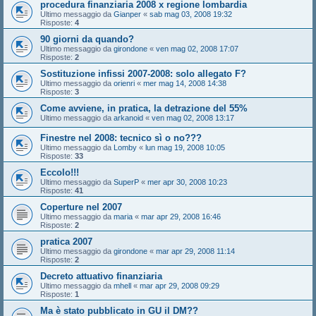
procedura finanziaria 2008 x regione lombardia
Ultimo messaggio da
Gianper
«
sab mag 03, 2008 19:32
Risposte:
4
90 giorni da quando?
Ultimo messaggio da
girondone
«
ven mag 02, 2008 17:07
Risposte:
2
Sostituzione infissi 2007-2008: solo allegato F?
Ultimo messaggio da
orienri
«
mer mag 14, 2008 14:38
Risposte:
3
Come avviene, in pratica, la detrazione del 55%
Ultimo messaggio da
arkanoid
«
ven mag 02, 2008 13:17
Finestre nel 2008: tecnico sì o no???
Ultimo messaggio da
Lomby
«
lun mag 19, 2008 10:05
Risposte:
33
Eccolo!!!
Ultimo messaggio da
SuperP
«
mer apr 30, 2008 10:23
Risposte:
41
Coperture nel 2007
Ultimo messaggio da
maria
«
mar apr 29, 2008 16:46
Risposte:
2
pratica 2007
Ultimo messaggio da
girondone
«
mar apr 29, 2008 11:14
Risposte:
2
Decreto attuativo finanziaria
Ultimo messaggio da
mhell
«
mar apr 29, 2008 09:29
Risposte:
1
Ma è stato pubblicato in GU il DM??