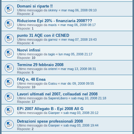
Domani si riparte !!
Ultimo messaggio da
skinny
«
mar mag 06, 2008 09:10
Risposte:
2
Riduzione Epi 20% - finanziaria 2008???
Ultimo messaggio da
maxis
«
mar mag 06, 2008 08:17
Risposte:
1
punto 31 AQE con il CENED
Ultimo messaggio da
garrez
«
mer mag 07, 2008 19:43
Risposte:
4
Nuovi infissi
Ultimo messaggio da
tagio
«
lun mag 05, 2008 21:17
Risposte:
10
Termine 29 febbraio 2008
Ultimo messaggio da
orienri
«
mar mag 13, 2008 08:31
Risposte:
5
FAQ n. 48 Enea
Ultimo messaggio da
Gatsu
«
mar dic 09, 2008 09:55
Risposte:
10
Lavori ultimati nel 2007, collaudati nel 2008
Ultimo messaggio da
SapereLibero
«
sab mag 10, 2008 21:18
Risposte:
17
EPi 2007 Allegato B - Epi 2008 All G
Ultimo messaggio da
Gianper
«
sab mag 03, 2008 20:12
Detrazioni spese professionali 2008
Ultimo messaggio da
Gianper
«
sab mag 03, 2008 19:44
Risposte:
2