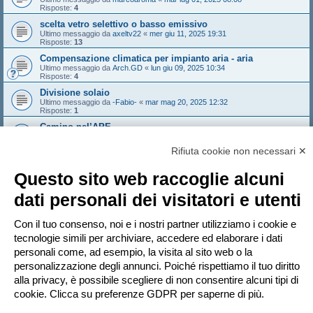
Risposte:
4
scelta vetro selettivo o basso emissivo
Ultimo messaggio da
axeltv22
«
mer giu 11, 2025 19:31
Risposte:
13
Compensazione climatica per impianto aria - aria
Ultimo messaggio da
Arch.GD
«
lun giu 09, 2025 10:34
Risposte:
4
Divisione solaio
Ultimo messaggio da
-Fabio-
«
mar mag 20, 2025 12:32
Risposte:
1
Camino nel’APE
Ultimo messaggio da
Matteo8267
«
ven mag 16, 2025 10:35
Risposte:
3
Rifiuta cookie non necessari ✕
Nuovo argomento
Questo sito web raccoglie alcuni
Pagina
1
di
75
1
2
3
4
5
75
Prossimo
3732 argomenti
…
dati personali dei visitatori e utenti
Vai a
Con il tuo consenso, noi e i nostri partner utilizziamo i cookie e
tecnologie simili per archiviare, accedere ed elaborare i dati
PERMESSI FORUM
personali come, ad esempio, la visita al sito web o la
Non puoi
aprire nuovi argomenti
personalizzazione degli annunci. Poiché rispettiamo il tuo diritto
Non puoi
rispondere negli argomenti
Non puoi
modificare i tuoi messaggi
alla privacy, è possibile scegliere di non consentire alcuni tipi di
Non puoi
cancellare i tuoi messaggi
cookie. Clicca su preferenze GDPR per saperne di più.
Non puoi
inviare allegati