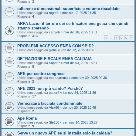
Risposte:
3
tollerenze dimensionali superficie e volume riscaldato
Ultimo messaggio da
roger1
«
mer dic 17, 2025 21:35
Risposte:
4
ARPA Lazio, il terrore dei certificatori energetici che quindi
stanno sparendo
Ultimo messaggio da
sergiob
«
mar dic 16, 2025 10:51
Risposte:
313
1
4
5
6
7
…
PROBLEMI ACCESSO ENEA CON SPID?
Ultimo messaggio da
giotisi
«
ven dic 12, 2025 09:56
DETRAZIONE FISCALE ENEA CALDAIA
Ultimo messaggio da
SuperP
«
mer dic 03, 2025 18:51
Risposte:
8
APE per centro congressi
Ultimo messaggio da
marcoaroma
«
dom nov 30, 2025 00:30
Risposte:
2
APE 2021 non più valido? Perchè?
Ultimo messaggio da
gattor4
«
lun nov 24, 2025 11:36
Risposte:
17
Verniciatura facciata condominiale
Ultimo messaggio da
Alex66
«
gio nov 20, 2025 10:48
Risposte:
2
Ape Roma
Ultimo messaggio da
Ste130
«
ven nov 14, 2025 13:27
Risposte:
9
Serve un nuovo APE se si installa solo la caldaia?