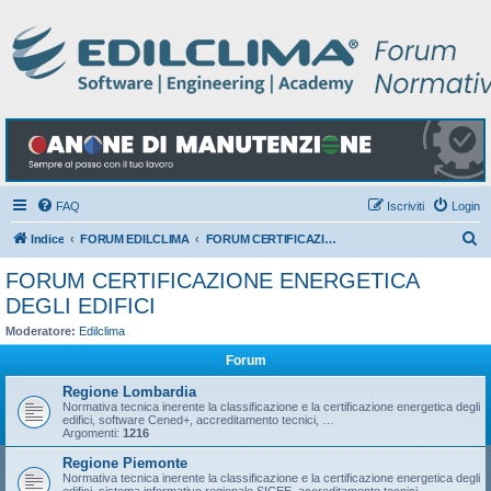
FAQ
Iscriviti
Login
C
Indice
FORUM EDILCLIMA
FORUM CERTIFICAZIONE ENERGETICA DEGLI EDIFICI
e
FORUM CERTIFICAZIONE ENERGETICA
r
DEGLI EDIFICI
c
Moderatore:
Edilclima
a
Forum
Regione Lombardia
Normativa tecnica inerente la classificazione e la certificazione energetica degli
edifici, software Cened+, accreditamento tecnici, …
Argomenti:
1216
Regione Piemonte
Normativa tecnica inerente la classificazione e la certificazione energetica degli