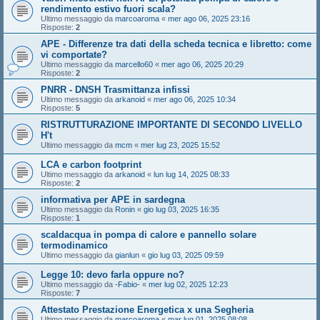
rendimento estivo fuori scala?
Ultimo messaggio da
marcoaroma
«
mer ago 06, 2025 23:16
Risposte:
2
APE - Differenze tra dati della scheda tecnica e libretto: come
vi comportate?
Ultimo messaggio da
marcello60
«
mer ago 06, 2025 20:29
Risposte:
2
PNRR - DNSH Trasmittanza infissi
Ultimo messaggio da
arkanoid
«
mer ago 06, 2025 10:34
Risposte:
5
RISTRUTTURAZIONE IMPORTANTE DI SECONDO LIVELLO
H't
Ultimo messaggio da
mcm
«
mer lug 23, 2025 15:52
LCA e carbon footprint
Ultimo messaggio da
arkanoid
«
lun lug 14, 2025 08:33
Risposte:
2
informativa per APE in sardegna
Ultimo messaggio da
Ronin
«
gio lug 03, 2025 16:35
Risposte:
1
scaldacqua in pompa di calore e pannello solare
termodinamico
Ultimo messaggio da
gianlun
«
gio lug 03, 2025 09:59
Legge 10: devo farla oppure no?
Ultimo messaggio da
-Fabio-
«
mer lug 02, 2025 12:23
Risposte:
7
Attestato Prestazione Energetica x una Segheria
Ultimo messaggio da
marcoaroma
«
mar lug 01, 2025 08:08