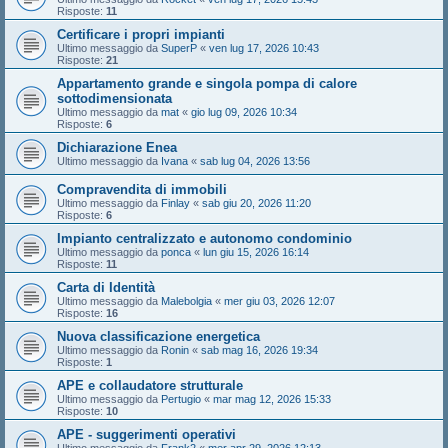
Risposte:
11
Certificare i propri impianti
Ultimo messaggio da
SuperP
«
ven lug 17, 2026 10:43
Risposte:
21
Appartamento grande e singola pompa di calore
sottodimensionata
Ultimo messaggio da
mat
«
gio lug 09, 2026 10:34
Risposte:
6
Dichiarazione Enea
Ultimo messaggio da
Ivana
«
sab lug 04, 2026 13:56
Compravendita di immobili
Ultimo messaggio da
Finlay
«
sab giu 20, 2026 11:20
Risposte:
6
Impianto centralizzato e autonomo condominio
Ultimo messaggio da
ponca
«
lun giu 15, 2026 16:14
Risposte:
11
Carta di Identità
Ultimo messaggio da
Malebolgia
«
mer giu 03, 2026 12:07
Risposte:
16
Nuova classificazione energetica
Ultimo messaggio da
Ronin
«
sab mag 16, 2026 19:34
Risposte:
1
APE e collaudatore strutturale
Ultimo messaggio da
Pertugio
«
mar mag 12, 2026 15:33
Risposte:
10
APE - suggerimenti operativi