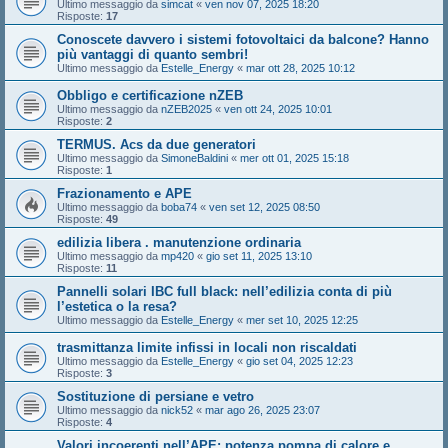
Ultimo messaggio da
simcat
«
ven nov 07, 2025 18:20
Risposte:
17
Conoscete davvero i sistemi fotovoltaici da balcone? Hanno
più vantaggi di quanto sembri!
Ultimo messaggio da
Estelle_Energy
«
mar ott 28, 2025 10:12
Obbligo e certificazione nZEB
Ultimo messaggio da
nZEB2025
«
ven ott 24, 2025 10:01
Risposte:
2
TERMUS. Acs da due generatori
Ultimo messaggio da
SimoneBaldini
«
mer ott 01, 2025 15:18
Risposte:
1
Frazionamento e APE
Ultimo messaggio da
boba74
«
ven set 12, 2025 08:50
Risposte:
49
edilizia libera . manutenzione ordinaria
Ultimo messaggio da
mp420
«
gio set 11, 2025 13:10
Risposte:
11
Pannelli solari IBC full black: nell’edilizia conta di più
l’estetica o la resa?
Ultimo messaggio da
Estelle_Energy
«
mer set 10, 2025 12:25
trasmittanza limite infissi in locali non riscaldati
Ultimo messaggio da
Estelle_Energy
«
gio set 04, 2025 12:23
Risposte:
3
Sostituzione di persiane e vetro
Ultimo messaggio da
nick52
«
mar ago 26, 2025 23:07
Risposte:
4
Valori incoerenti nell’APE: potenza pompa di calore e