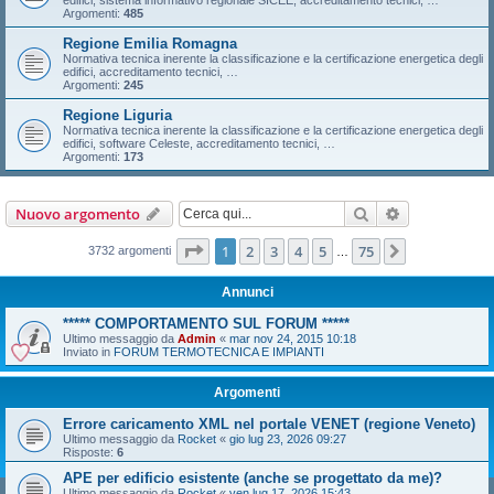
edifici, sistema informativo regionale SICEE, accreditamento tecnici, …
Argomenti:
485
Regione Emilia Romagna
Normativa tecnica inerente la classificazione e la certificazione energetica degli
edifici, accreditamento tecnici, …
Argomenti:
245
Regione Liguria
Normativa tecnica inerente la classificazione e la certificazione energetica degli
edifici, software Celeste, accreditamento tecnici, …
Argomenti:
173
Cerca
Ricerca avan
Nuovo argomento
Pagina
1
di
75
1
2
3
4
5
75
Prossimo
3732 argomenti
…
Annunci
***** COMPORTAMENTO SUL FORUM *****
Ultimo messaggio da
Admin
«
mar nov 24, 2015 10:18
Inviato in
FORUM TERMOTECNICA E IMPIANTI
Argomenti
Errore caricamento XML nel portale VENET (regione Veneto)
Ultimo messaggio da
Rocket
«
gio lug 23, 2026 09:27
Risposte:
6
APE per edificio esistente (anche se progettato da me)?
Ultimo messaggio da
Rocket
«
ven lug 17, 2026 15:43