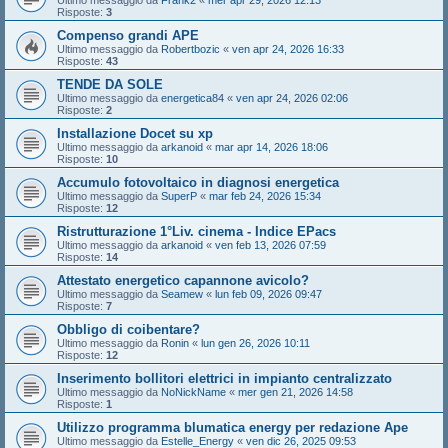
Ultimo messaggio da
Frank2
«
mer apr 29, 2026 12:13
Risposte:
3
Compenso grandi APE
Ultimo messaggio da
Robertbozic
«
ven apr 24, 2026 16:33
Risposte:
43
TENDE DA SOLE
Ultimo messaggio da
energetica84
«
ven apr 24, 2026 02:06
Risposte:
2
Installazione Docet su xp
Ultimo messaggio da
arkanoid
«
mar apr 14, 2026 18:06
Risposte:
10
Accumulo fotovoltaico in diagnosi energetica
Ultimo messaggio da
SuperP
«
mar feb 24, 2026 15:34
Risposte:
12
Ristrutturazione 1°Liv. cinema - Indice EPacs
Ultimo messaggio da
arkanoid
«
ven feb 13, 2026 07:59
Risposte:
14
Attestato energetico capannone avicolo?
Ultimo messaggio da
Seamew
«
lun feb 09, 2026 09:47
Risposte:
7
Obbligo di coibentare?
Ultimo messaggio da
Ronin
«
lun gen 26, 2026 10:11
Risposte:
12
Inserimento bollitori elettrici in impianto centralizzato
Ultimo messaggio da
NoNickName
«
mer gen 21, 2026 14:58
Risposte:
1
Utilizzo programma blumatica energy per redazione Ape
Ultimo messaggio da
Estelle_Energy
«
ven dic 26, 2025 09:53