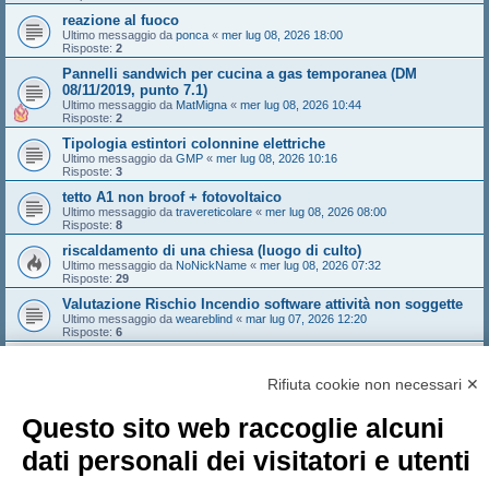
reazione al fuoco
Ultimo messaggio da
ponca
«
mer lug 08, 2026 18:00
Risposte:
2
Pannelli sandwich per cucina a gas temporanea (DM
08/11/2019, punto 7.1)
Ultimo messaggio da
MatMigna
«
mer lug 08, 2026 10:44
Risposte:
2
Tipologia estintori colonnine elettriche
Ultimo messaggio da
GMP
«
mer lug 08, 2026 10:16
Risposte:
3
tetto A1 non broof + fotovoltaico
Ultimo messaggio da
travereticolare
«
mer lug 08, 2026 08:00
Risposte:
8
riscaldamento di una chiesa (luogo di culto)
Ultimo messaggio da
NoNickName
«
mer lug 08, 2026 07:32
Risposte:
29
Valutazione Rischio Incendio software attività non soggette
Ultimo messaggio da
weareblind
«
mar lug 07, 2026 12:20
Risposte:
6
Reazione al fuoco "copertura"
Ultimo messaggio da
travereticolare
«
mar lug 07, 2026 09:24
Rifiuta cookie non necessari ✕
Risposte:
1
Nuovo argomento
Questo sito web raccoglie alcuni
Pagina
1
di
156
1
2
3
4
5
156
Prossimo
7755 argomenti
…
dati personali dei visitatori e utenti