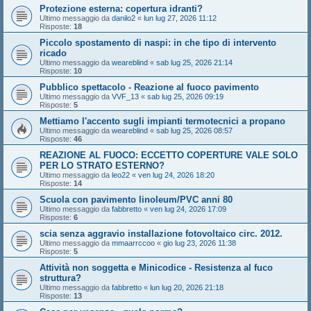
Protezione esterna: copertura idranti?
Ultimo messaggio da
danilo2
«
lun lug 27, 2026 11:12
Risposte:
18
Piccolo spostamento di naspi: in che tipo di intervento
ricado
Ultimo messaggio da
weareblind
«
sab lug 25, 2026 21:14
Risposte:
10
Pubblico spettacolo - Reazione al fuoco pavimento
Ultimo messaggio da
VVF_13
«
sab lug 25, 2026 09:19
Risposte:
5
Mettiamo l'accento sugli impianti termotecnici a propano
Ultimo messaggio da
weareblind
«
sab lug 25, 2026 08:57
Risposte:
46
REAZIONE AL FUOCO: ECCETTO COPERTURE VALE SOLO
PER LO STRATO ESTERNO?
Ultimo messaggio da
leo22
«
ven lug 24, 2026 18:20
Risposte:
14
Scuola con pavimento linoleum/PVC anni 80
Ultimo messaggio da
fabbretto
«
ven lug 24, 2026 17:09
Risposte:
6
scia senza aggravio installazione fotovoltaico circ. 2012.
Ultimo messaggio da
mmaarrccoo
«
gio lug 23, 2026 11:38
Risposte:
5
Attività non soggetta e Minicodice - Resistenza al fuco
struttura?
Ultimo messaggio da
fabbretto
«
lun lug 20, 2026 21:18
Risposte:
13