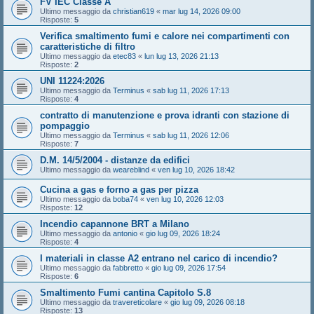
FV IEC Classe A
Ultimo messaggio da
christian619
«
mar lug 14, 2026 09:00
Risposte:
5
Verifica smaltimento fumi e calore nei compartimenti con
caratteristiche di filtro
Ultimo messaggio da
etec83
«
lun lug 13, 2026 21:13
Risposte:
2
UNI 11224:2026
Ultimo messaggio da
Terminus
«
sab lug 11, 2026 17:13
Risposte:
4
contratto di manutenzione e prova idranti con stazione di
pompaggio
Ultimo messaggio da
Terminus
«
sab lug 11, 2026 12:06
Risposte:
7
D.M. 14/5/2004 - distanze da edifici
Ultimo messaggio da
weareblind
«
ven lug 10, 2026 18:42
Cucina a gas e forno a gas per pizza
Ultimo messaggio da
boba74
«
ven lug 10, 2026 12:03
Risposte:
12
Incendio capannone BRT a Milano
Ultimo messaggio da
antonio
«
gio lug 09, 2026 18:24
Risposte:
4
I materiali in classe A2 entrano nel carico di incendio?
Ultimo messaggio da
fabbretto
«
gio lug 09, 2026 17:54
Risposte:
6
Smaltimento Fumi cantina Capitolo S.8
Ultimo messaggio da
travereticolare
«
gio lug 09, 2026 08:18
Risposte:
13