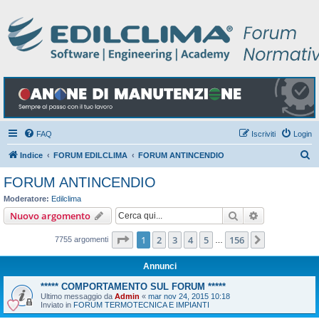
FAQ
Iscriviti
Login
C
Indice
FORUM EDILCLIMA
FORUM ANTINCENDIO
e
FORUM ANTINCENDIO
r
Moderatore:
Edilclima
c
Cerca
Ricerca avan
Nuovo argomento
a
Pagina
1
di
156
1
2
3
4
5
156
Prossimo
7755 argomenti
…
Annunci
***** COMPORTAMENTO SUL FORUM *****
Ultimo messaggio da
Admin
«
mar nov 24, 2015 10:18
Inviato in
FORUM TERMOTECNICA E IMPIANTI