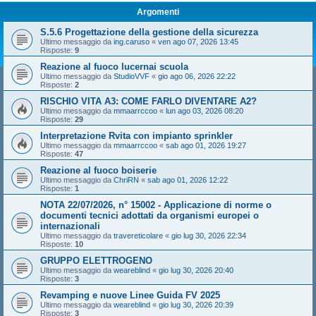
Argomenti
S.5.6 Progettazione della gestione della sicurezza
Ultimo messaggio da
ing.caruso
«
ven ago 07, 2026 13:45
Risposte:
9
Reazione al fuoco lucernai scuola
Ultimo messaggio da
StudioVVF
«
gio ago 06, 2026 22:22
Risposte:
2
RISCHIO VITA A3: COME FARLO DIVENTARE A2?
Ultimo messaggio da
mmaarrccoo
«
lun ago 03, 2026 08:20
Risposte:
29
Interpretazione Rvita con impianto sprinkler
Ultimo messaggio da
mmaarrccoo
«
sab ago 01, 2026 19:27
Risposte:
47
Reazione al fuoco boiserie
Ultimo messaggio da
ChriRN
«
sab ago 01, 2026 12:22
Risposte:
1
NOTA 22/07/2026, n° 15002 - Applicazione di norme o
documenti tecnici adottati da organismi europei o
internazionali
Ultimo messaggio da
travereticolare
«
gio lug 30, 2026 22:34
Risposte:
10
GRUPPO ELETTROGENO
Ultimo messaggio da
weareblind
«
gio lug 30, 2026 20:40
Risposte:
3
Revamping e nuove Linee Guida FV 2025
Ultimo messaggio da
weareblind
«
gio lug 30, 2026 20:39
Risposte:
3