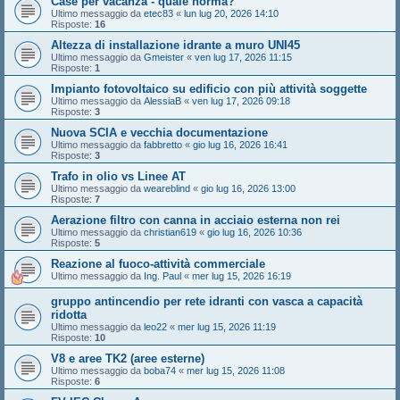
Case per vacanza - quale norma?
Ultimo messaggio da
etec83
«
lun lug 20, 2026 14:10
Risposte:
16
Altezza di installazione idrante a muro UNI45
Ultimo messaggio da
Gmeister
«
ven lug 17, 2026 11:15
Risposte:
1
Impianto fotovoltaico su edificio con più attività soggette
Ultimo messaggio da
AlessiaB
«
ven lug 17, 2026 09:18
Risposte:
3
Nuova SCIA e vecchia documentazione
Ultimo messaggio da
fabbretto
«
gio lug 16, 2026 16:41
Risposte:
3
Trafo in olio vs Linee AT
Ultimo messaggio da
weareblind
«
gio lug 16, 2026 13:00
Risposte:
7
Aerazione filtro con canna in acciaio esterna non rei
Ultimo messaggio da
christian619
«
gio lug 16, 2026 10:36
Risposte:
5
Reazione al fuoco-attività commerciale
Ultimo messaggio da
Ing. Paul
«
mer lug 15, 2026 16:19
gruppo antincendio per rete idranti con vasca a capacità
ridotta
Ultimo messaggio da
leo22
«
mer lug 15, 2026 11:19
Risposte:
10
V8 e aree TK2 (aree esterne)
Ultimo messaggio da
boba74
«
mer lug 15, 2026 11:08
Risposte:
6