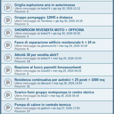
Griglia esplusione aria in autorimessa
Ultimo messaggio da
boba74
«
gio lug 30, 2026 12:12
Risposte:
2
Gruppo pompaggio 12845 e distanze
Ultimo messaggio da
Terminus
«
gio lug 30, 2026 10:18
Risposte:
1
SHOWROOM RIVENDITA MOTO + OFFICINA
Ultimo messaggio da
boba74
«
gio lug 30, 2026 09:30
Risposte:
3
Fasce di separazione edificio residenziale h < 24 m
Ultimo messaggio da
geomzocchi
«
mer lug 29, 2026 10:29
Risposte:
4
Attività 38 per vendita abiti?
Ultimo messaggio da
boba74
«
mer lug 29, 2026 10:03
Risposte:
13
Reazione al fuoco pannelli fonoassorbenti
Ultimo messaggio da
Gius83
«
mer lug 29, 2026 09:29
Risposte:
3
Residenza continuativa per autistici < 25 posti > 1000 mq
Ultimo messaggio da
blissard
«
mar lug 28, 2026 14:54
Risposte:
11
Scarico fumi gruppo motopompa in centro storico
Ultimo messaggio da
leo22
«
mar lug 28, 2026 09:18
Risposte:
4
Pompa di calore in centrale termica
Ultimo messaggio da
gattor4
«
lun lug 27, 2026 17:50
Risposte:
17