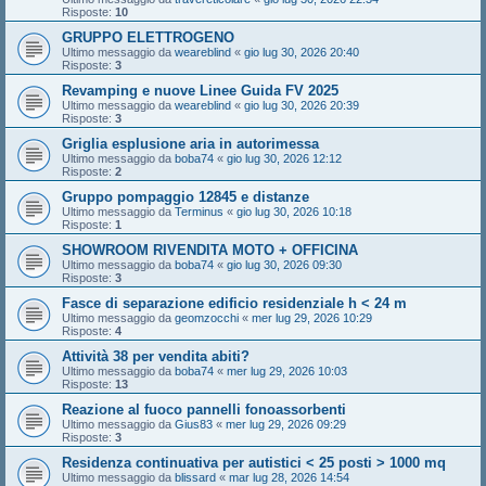
Risposte:
10
GRUPPO ELETTROGENO
Ultimo messaggio da
weareblind
«
gio lug 30, 2026 20:40
Risposte:
3
Revamping e nuove Linee Guida FV 2025
Ultimo messaggio da
weareblind
«
gio lug 30, 2026 20:39
Risposte:
3
Griglia esplusione aria in autorimessa
Ultimo messaggio da
boba74
«
gio lug 30, 2026 12:12
Risposte:
2
Gruppo pompaggio 12845 e distanze
Ultimo messaggio da
Terminus
«
gio lug 30, 2026 10:18
Risposte:
1
SHOWROOM RIVENDITA MOTO + OFFICINA
Ultimo messaggio da
boba74
«
gio lug 30, 2026 09:30
Risposte:
3
Fasce di separazione edificio residenziale h < 24 m
Ultimo messaggio da
geomzocchi
«
mer lug 29, 2026 10:29
Risposte:
4
Attività 38 per vendita abiti?
Ultimo messaggio da
boba74
«
mer lug 29, 2026 10:03
Risposte:
13
Reazione al fuoco pannelli fonoassorbenti
Ultimo messaggio da
Gius83
«
mer lug 29, 2026 09:29
Risposte:
3
Residenza continuativa per autistici < 25 posti > 1000 mq
Ultimo messaggio da
blissard
«
mar lug 28, 2026 14:54