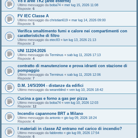
V8 e aree TK2 (aree esterne)
Ultimo messaggio da
boba74
«
mer lug 15, 2026 11:08
Risposte:
6
FV IEC Classe A
Ultimo messaggio da
christian619
«
mar lug 14, 2026 09:00
Risposte:
5
Verifica smaltimento fumi e calore nei compartimenti con
caratteristiche di filtro
Ultimo messaggio da
etec83
«
lun lug 13, 2026 21:13
Risposte:
2
UNI 11224:2026
Ultimo messaggio da
Terminus
«
sab lug 11, 2026 17:13
Risposte:
4
contratto di manutenzione e prova idranti con stazione di
pompaggio
Ultimo messaggio da
Terminus
«
sab lug 11, 2026 12:06
Risposte:
7
D.M. 14/5/2004 - distanze da edifici
Ultimo messaggio da
weareblind
«
ven lug 10, 2026 18:42
Cucina a gas e forno a gas per pizza
Ultimo messaggio da
boba74
«
ven lug 10, 2026 12:03
Risposte:
12
Incendio capannone BRT a Milano
Ultimo messaggio da
antonio
«
gio lug 09, 2026 18:24
Risposte:
4
I materiali in classe A2 entrano nel carico di incendio?
Ultimo messaggio da
fabbretto
«
gio lug 09, 2026 17:54
Risposte:
6