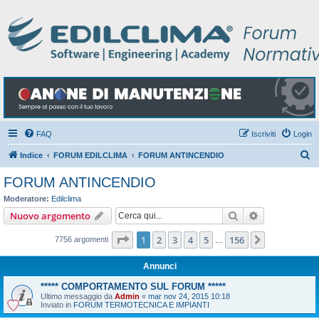
FAQ
Iscriviti
Login
C
Indice
FORUM EDILCLIMA
FORUM ANTINCENDIO
e
FORUM ANTINCENDIO
r
Moderatore:
Edilclima
c
Cerca
Ricerca avan
Nuovo argomento
a
Pagina
1
di
156
1
2
3
4
5
156
Prossimo
7756 argomenti
…
Annunci
***** COMPORTAMENTO SUL FORUM *****
Ultimo messaggio da
Admin
«
mar nov 24, 2015 10:18
Inviato in
FORUM TERMOTECNICA E IMPIANTI