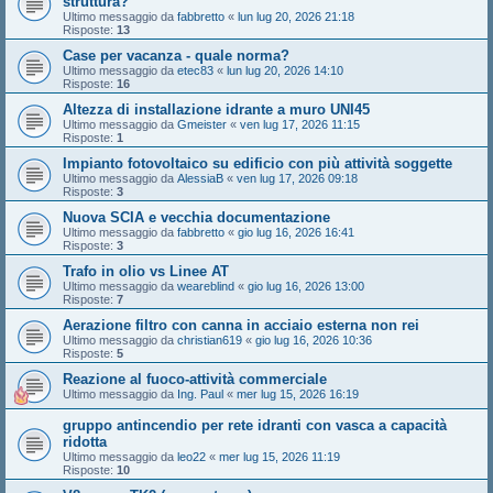
struttura?
Ultimo messaggio da
fabbretto
«
lun lug 20, 2026 21:18
Risposte:
13
Case per vacanza - quale norma?
Ultimo messaggio da
etec83
«
lun lug 20, 2026 14:10
Risposte:
16
Altezza di installazione idrante a muro UNI45
Ultimo messaggio da
Gmeister
«
ven lug 17, 2026 11:15
Risposte:
1
Impianto fotovoltaico su edificio con più attività soggette
Ultimo messaggio da
AlessiaB
«
ven lug 17, 2026 09:18
Risposte:
3
Nuova SCIA e vecchia documentazione
Ultimo messaggio da
fabbretto
«
gio lug 16, 2026 16:41
Risposte:
3
Trafo in olio vs Linee AT
Ultimo messaggio da
weareblind
«
gio lug 16, 2026 13:00
Risposte:
7
Aerazione filtro con canna in acciaio esterna non rei
Ultimo messaggio da
christian619
«
gio lug 16, 2026 10:36
Risposte:
5
Reazione al fuoco-attività commerciale
Ultimo messaggio da
Ing. Paul
«
mer lug 15, 2026 16:19
gruppo antincendio per rete idranti con vasca a capacità
ridotta
Ultimo messaggio da
leo22
«
mer lug 15, 2026 11:19
Risposte:
10