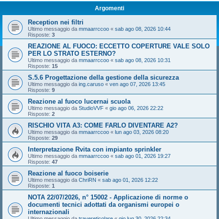
Argomenti
Reception nei filtri
Ultimo messaggio da
mmaarrccoo
«
sab ago 08, 2026 10:44
Risposte:
3
REAZIONE AL FUOCO: ECCETTO COPERTURE VALE SOLO
PER LO STRATO ESTERNO?
Ultimo messaggio da
mmaarrccoo
«
sab ago 08, 2026 10:31
Risposte:
15
S.5.6 Progettazione della gestione della sicurezza
Ultimo messaggio da
ing.caruso
«
ven ago 07, 2026 13:45
Risposte:
9
Reazione al fuoco lucernai scuola
Ultimo messaggio da
StudioVVF
«
gio ago 06, 2026 22:22
Risposte:
2
RISCHIO VITA A3: COME FARLO DIVENTARE A2?
Ultimo messaggio da
mmaarrccoo
«
lun ago 03, 2026 08:20
Risposte:
29
Interpretazione Rvita con impianto sprinkler
Ultimo messaggio da
mmaarrccoo
«
sab ago 01, 2026 19:27
Risposte:
47
Reazione al fuoco boiserie
Ultimo messaggio da
ChriRN
«
sab ago 01, 2026 12:22
Risposte:
1
NOTA 22/07/2026, n° 15002 - Applicazione di norme o
documenti tecnici adottati da organismi europei o
internazionali
Ultimo messaggio da
travereticolare
«
gio lug 30, 2026 22:34