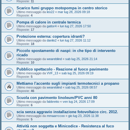
Risposte:
11
Scarico fumi gruppo motopompa in centro storico
Ultimo messaggio da
leo22
«
mar lug 28, 2026 09:18
Risposte:
4
Pompa di calore in centrale termica
Ultimo messaggio da
gattor4
«
lun lug 27, 2026 17:50
Risposte:
17
Protezione esterna: copertura idranti?
Ultimo messaggio da
danilo2
«
lun lug 27, 2026 11:12
Risposte:
18
Piccolo spostamento di naspi: in che tipo di intervento
ricado
Ultimo messaggio da
weareblind
«
sab lug 25, 2026 21:14
Risposte:
10
Pubblico spettacolo - Reazione al fuoco pavimento
Ultimo messaggio da
VVF_13
«
sab lug 25, 2026 09:19
Risposte:
5
Mettiamo l'accento sugli impianti termotecnici a propano
Ultimo messaggio da
weareblind
«
sab lug 25, 2026 08:57
Risposte:
46
Scuola con pavimento linoleum/PVC anni 80
Ultimo messaggio da
fabbretto
«
ven lug 24, 2026 17:09
Risposte:
6
scia senza aggravio installazione fotovoltaico circ. 2012.
Ultimo messaggio da
mmaarrccoo
«
gio lug 23, 2026 11:38
Risposte:
5
Attività non soggetta e Minicodice - Resistenza al fuco