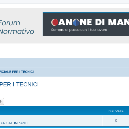
CIALE PER I TECNICI
PER I TECNICI
ca
Ricerca avanzata
RISPOSTE
R
0
NICA E IMPIANTI
i