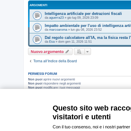
ARGOMENTI
Intelligenza artificiale per detrazioni fiscali
da
aguerra23
»
gio lug 09, 2026 23:09
Impatto ambientale per l'uso di intelligenza artif
da
marcoaroma
»
lun giu 08, 2026 23:52
Dal regolo calcolatore all'IA, ma la fisica resta 
da
Esa
»
dom gen 11, 2026 11:51
Nuovo argomento
Torna all’Indice della Board
PERMESSI FORUM
Non puoi
aprire nuovi argomenti
Non puoi
rispondere negli argomenti
Non puoi
modificare i tuoi messaggi
Non puoi
cancellare i tuoi messaggi
Non puoi
inviare allegati
Questo sito web raccog
Indice
visitatori e utenti
Con il tuo consenso, noi e i nostri partner