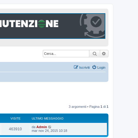
Cerca
Ricerca avanzat
Iscriviti
Login
3 argomenti • Pagina
1
di
1
VISITE
ULTIMO MESSAGGIO
U
da
Admin
V
463910
l
mar nov 24, 2015 10:18
t
i
i