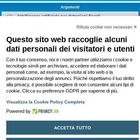
Argomenti
Intelligenza artificiale per detrazioni fiscali
Ultimo messaggio da
marcoaroma
«
mer lug 15, 2026 00:50
Risposte:
5
Rifiuta cookie non necessari ✕
Impatto ambientale per l'uso di intelligenza artificiale
Ultimo messaggio da
Ronin
«
mar giu 09, 2026 17:02
Questo sito web raccoglie alcuni
Risposte:
3
dati personali dei visitatori e utenti
Dal regolo calcolatore all'IA, ma la fisica resta l’unica
bussola
Ultimo messaggio da
arkanoid
«
gio gen 22, 2026 10:28
Con il tuo consenso, noi e i nostri partner utilizziamo i cookie e
Risposte:
14
tecnologie simili per archiviare, accedere ed elaborare i dati
Nuovo argomento
personali come, ad esempio, la visita al sito web o la
3 argomenti • Pagina
1
di
1
personalizzazione degli annunci. Poiché rispettiamo il tuo diritto
alla privacy, è possibile scegliere di non consentire alcuni tipi di
Vai a
cookie. Clicca su preferenze GDPR per saperne di più.
PERMESSI FORUM
Visualizza la Cookie Policy Completa
Non puoi
aprire nuovi argomenti
Non puoi
rispondere negli argomenti
Powered by
Non puoi
modificare i tuoi messaggi
Non puoi
cancellare i tuoi messaggi
Non puoi
inviare allegati
ACCETTA TUTTO
Indice
Contattaci
Cancella cookie
Tutti gli orari sono
UTC+02:00