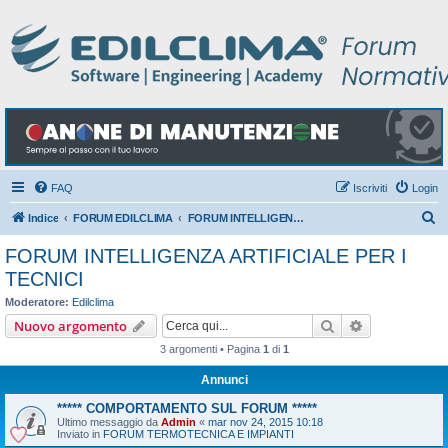
FAQ
Iscriviti
Login
C
Indice
FORUM EDILCLIMA
FORUM INTELLIGENZA ARTIFICIALE PER I TECNICI
e
FORUM INTELLIGENZA ARTIFICIALE PER I
r
TECNICI
c
Moderatore:
Edilclima
a
Cerca
Ricerca avan
Nuovo argomento
3 argomenti • Pagina
1
di
1
Annunci
***** COMPORTAMENTO SUL FORUM *****
Ultimo messaggio da
Admin
«
mar nov 24, 2015 10:18
Inviato in
FORUM TERMOTECNICA E IMPIANTI