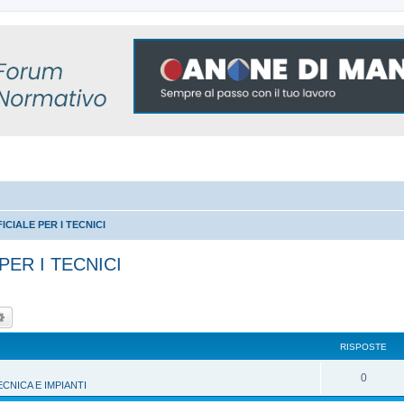
CIALE PER I TECNICI
PER I TECNICI
ca
Ricerca avanzata
RISPOSTE
R
0
NICA E IMPIANTI
i