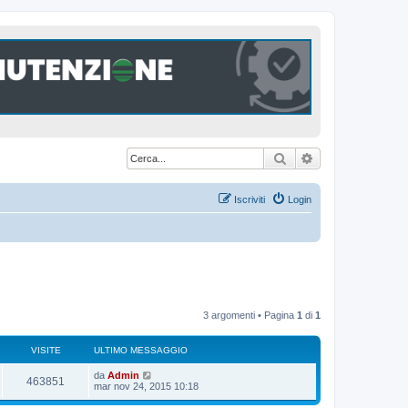
Cerca
Ricerca avanzat
Iscriviti
Login
3 argomenti • Pagina
1
di
1
VISITE
ULTIMO MESSAGGIO
U
da
Admin
V
463851
l
mar nov 24, 2015 10:18
t
i
i