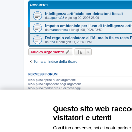
ARGOMENTI
Intelligenza artificiale per detrazioni fiscali
da
aguerra23
»
gio lug 09, 2026 23:09
Impatto ambientale per l'uso di intelligenza artif
da
marcoaroma
»
lun giu 08, 2026 23:52
Dal regolo calcolatore all'IA, ma la fisica resta 
da
Esa
»
dom gen 11, 2026 11:51
Nuovo argomento
Torna all’Indice della Board
PERMESSI FORUM
Non puoi
aprire nuovi argomenti
Non puoi
rispondere negli argomenti
Non puoi
modificare i tuoi messaggi
Non puoi
cancellare i tuoi messaggi
Non puoi
inviare allegati
Questo sito web raccog
Indice
visitatori e utenti
Con il tuo consenso, noi e i nostri partner