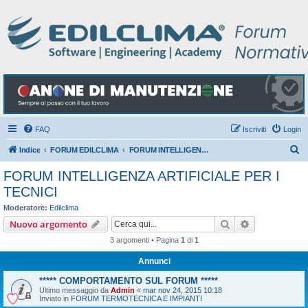
FAQ
Iscriviti
Login
C
Indice
FORUM EDILCLIMA
FORUM INTELLIGENZA ARTIFICIALE PER I TECNICI
e
FORUM INTELLIGENZA ARTIFICIALE PER I
r
TECNICI
c
Moderatore:
Edilclima
a
Cerca
Ricerca avan
Nuovo argomento
3 argomenti • Pagina
1
di
1
Annunci
***** COMPORTAMENTO SUL FORUM *****
Ultimo messaggio da
Admin
«
mar nov 24, 2015 10:18
Inviato in
FORUM TERMOTECNICA E IMPIANTI