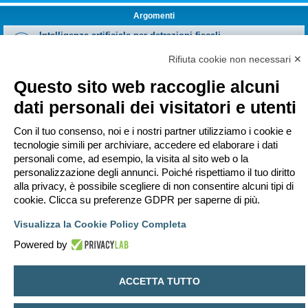
Argomenti
Intelligenza artificiale per detrazioni fiscali
Ultimo messaggio da
marcoaroma
«
mer lug 15, 2026 00:50
Risposte:
5
Rifiuta cookie non necessari ✕
Impatto ambientale per l'uso di intelligenza artificiale
Ultimo messaggio da
Ronin
«
mar giu 09, 2026 17:02
Questo sito web raccoglie alcuni
Risposte:
3
dati personali dei visitatori e utenti
Dal regolo calcolatore all'IA, ma la fisica resta l’unica
bussola
Ultimo messaggio da
arkanoid
«
gio gen 22, 2026 10:28
Con il tuo consenso, noi e i nostri partner utilizziamo i cookie e
Risposte:
14
tecnologie simili per archiviare, accedere ed elaborare i dati
Nuovo argomento
personali come, ad esempio, la visita al sito web o la
3 argomenti • Pagina
1
di
1
personalizzazione degli annunci. Poiché rispettiamo il tuo diritto
alla privacy, è possibile scegliere di non consentire alcuni tipi di
Vai a
cookie. Clicca su preferenze GDPR per saperne di più.
PERMESSI FORUM
Visualizza la Cookie Policy Completa
Non puoi
aprire nuovi argomenti
Non puoi
rispondere negli argomenti
Powered by
Non puoi
modificare i tuoi messaggi
Non puoi
cancellare i tuoi messaggi
Non puoi
inviare allegati
ACCETTA TUTTO
Indice
Contattaci
Cancella cookie
Tutti gli orari sono
UTC+02:00