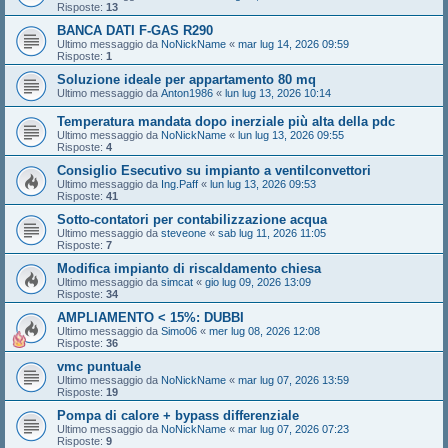
Risposte:
13
BANCA DATI F-GAS R290
Ultimo messaggio da
NoNickName
«
mar lug 14, 2026 09:59
Risposte:
1
Soluzione ideale per appartamento 80 mq
Ultimo messaggio da
Anton1986
«
lun lug 13, 2026 10:14
Temperatura mandata dopo inerziale più alta della pdc
Ultimo messaggio da
NoNickName
«
lun lug 13, 2026 09:55
Risposte:
4
Consiglio Esecutivo su impianto a ventilconvettori
Ultimo messaggio da
Ing.Paff
«
lun lug 13, 2026 09:53
Risposte:
41
Sotto-contatori per contabilizzazione acqua
Ultimo messaggio da
steveone
«
sab lug 11, 2026 11:05
Risposte:
7
Modifica impianto di riscaldamento chiesa
Ultimo messaggio da
simcat
«
gio lug 09, 2026 13:09
Risposte:
34
AMPLIAMENTO < 15%: DUBBI
Ultimo messaggio da
Simo06
«
mer lug 08, 2026 12:08
Risposte:
36
vmc puntuale
Ultimo messaggio da
NoNickName
«
mar lug 07, 2026 13:59
Risposte:
19
Pompa di calore + bypass differenziale
Ultimo messaggio da
NoNickName
«
mar lug 07, 2026 07:23
Risposte:
9