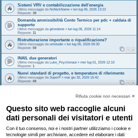
Sistemi VRV e contabilizzazione dell'energia
Ultimo messaggio da
NoNickName
«
lun lug 06, 2026 13:22
Risposte:
39
Domanda ammissibilità Conto Termico per pdc + caldaia di
supporto
Ultimo messaggio da
girondone
«
lun lug 06, 2026 11:14
Risposte:
11
Ristrutturazione importante o riqualificazione?
Ultimo messaggio da
umstudio
«
lun lug 06, 2026 09:30
Risposte:
59
1
2
INAIL due generatori
Ultimo messaggio da
Luke_Psychonaut
«
mer lug 01, 2026 12:10
Risposte:
1
Nuovi standard di progetto, e temperature di riferimento
Ultimo messaggio da
SuperP
«
mar giu 30, 2026 16:42
Risposte:
68
1
2
Collegamento Collettori di Piano EC711
Ultimo messaggio da
Ing.Paff
«
mar giu 30, 2026 16:05
Rifiuta cookie non necessari ✕
Nuovo argomento
Questo sito web raccoglie alcuni
Pagina
1
di
257
1
2
3
4
5
257
Prossimo
12839 argomenti
…
dati personali dei visitatori e utenti
Vai a
Con il tuo consenso, noi e i nostri partner utilizziamo i cookie e
tecnologie simili per archiviare, accedere ed elaborare i dati