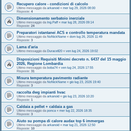
Recupero calore - condizioni di calcolo
Ultimo messaggio da
arkanoid
«
mer lug 29, 2026 08:00
Risposte:
4
Dimensionamento serbatoio inerziale
Ultimo messaggio da
Ing.Paff
«
mar lug 28, 2026 09:14
Risposte:
24
Preparatori istantanei ACS e controllo temperatura mandata
Ultimo messaggio da
NoNickName
«
dom lug 26, 2026 11:49
Risposte:
3
Lama d'aria
Ultimo messaggio da
Duracell20
«
ven lug 24, 2026 19:02
Disposizioni Requisiti Minimi decreto n. 6437 del 15 maggio
2026, Regione Lombardia
Ultimo messaggio da
boba74
«
ven lug 24, 2026 17:55
Risposte:
31
Misura temperatura pavimento radiante
Ultimo messaggio da
NoNickName
«
gio lug 23, 2026 19:40
Risposte:
3
raccolta dwg impianti hvac
Ultimo messaggio da
arkanoid
«
gio lug 23, 2026 10:20
Risposte:
1
Caldaia a pellet + caldaia a gas
Ultimo messaggio da
ponca
«
mer lug 22, 2026 18:35
Risposte:
3
Aiuto su pompa di calore audax top 6 immergas
Ultimo messaggio da
arkanoid
«
mar lug 21, 2026 12:50
Risposte:
10