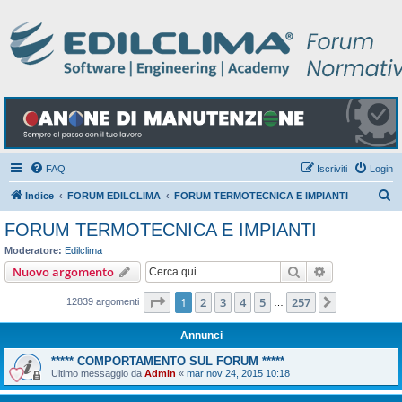
FAQ
Iscriviti
Login
C
Indice
FORUM EDILCLIMA
FORUM TERMOTECNICA E IMPIANTI
e
FORUM TERMOTECNICA E IMPIANTI
r
Moderatore:
Edilclima
c
Cerca
Ricerca avan
Nuovo argomento
a
Pagina
1
di
257
1
2
3
4
5
257
Prossimo
12839 argomenti
…
Annunci
***** COMPORTAMENTO SUL FORUM *****
Ultimo messaggio da
Admin
«
mar nov 24, 2015 10:18