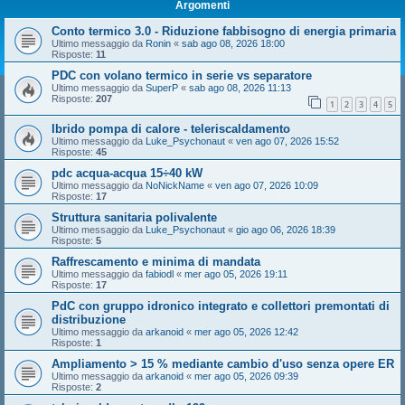
Argomenti
Conto termico 3.0 - Riduzione fabbisogno di energia primaria
Ultimo messaggio da
Ronin
«
sab ago 08, 2026 18:00
Risposte:
11
PDC con volano termico in serie vs separatore
Ultimo messaggio da
SuperP
«
sab ago 08, 2026 11:13
Risposte:
207
1
2
3
4
5
Ibrido pompa di calore - teleriscaldamento
Ultimo messaggio da
Luke_Psychonaut
«
ven ago 07, 2026 15:52
Risposte:
45
pdc acqua-acqua 15÷40 kW
Ultimo messaggio da
NoNickName
«
ven ago 07, 2026 10:09
Risposte:
17
Struttura sanitaria polivalente
Ultimo messaggio da
Luke_Psychonaut
«
gio ago 06, 2026 18:39
Risposte:
5
Raffrescamento e minima di mandata
Ultimo messaggio da
fabiodl
«
mer ago 05, 2026 19:11
Risposte:
17
PdC con gruppo idronico integrato e collettori premontati di
distribuzione
Ultimo messaggio da
arkanoid
«
mer ago 05, 2026 12:42
Risposte:
1
Ampliamento > 15 % mediante cambio d'uso senza opere ER
Ultimo messaggio da
arkanoid
«
mer ago 05, 2026 09:39
Risposte:
2