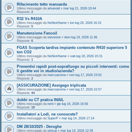
Rifacimento tetto mansarda
Ultimo messaggio da
arkanoid
«
mar lug 21, 2026 10:44
Risposte:
2
R32 Vs R410A
Ultimo messaggio da
NoNickName
«
lun lug 20, 2026 16:15
Risposte:
5
Manutenzione Fancoil
Ultimo messaggio da
steveone
«
dom lug 19, 2026 11:36
Risposte:
6
FGAS Scoperta tardiva impianto contenuto R410 superiore 5
ton CO2
Ultimo messaggio da
NoNickName
«
sab lug 18, 2026 15:31
Risposte:
1
Preventivi rapidi post-sopralluogo su piccoli interventi: come
li gestite voi in studio/azienda?
Ultimo messaggio da
marcoaroma
«
ven lug 17, 2026 23:02
Risposte:
2
[ASSICURAZIONE] Assigego triplicata
Ultimo messaggio da
marcoaroma
«
ven lug 17, 2026 22:57
Risposte:
44
dubbi su CT pratica INAIL
Ultimo messaggio da
neni
«
gio lug 16, 2026 16:56
Risposte:
18
Installatori a Lodi, ne conoscete?
Ultimo messaggio da
SuperP
«
mar lug 14, 2026 17:14
DM 28/10/2025 - Deroghe
Ultimo messaggio da
simcat
«
mar lug 14, 2026 12:35