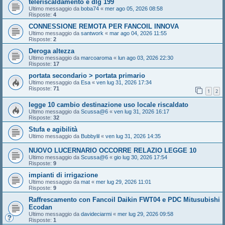
teleriscaldamento e dlg 199
Ultimo messaggio da
boba74
«
mer ago 05, 2026 08:58
Risposte:
4
CONNESSIONE REMOTA PER FANCOIL INNOVA
Ultimo messaggio da
santwork
«
mar ago 04, 2026 11:55
Risposte:
2
Deroga altezza
Ultimo messaggio da
marcoaroma
«
lun ago 03, 2026 22:30
Risposte:
17
portata secondario > portata primario
Ultimo messaggio da
Esa
«
ven lug 31, 2026 17:34
Risposte:
71
1
2
legge 10 cambio destinazione uso locale riscaldato
Ultimo messaggio da
Scussa@6
«
ven lug 31, 2026 16:17
Risposte:
32
Stufa e agibilità
Ultimo messaggio da
Bubbylil
«
ven lug 31, 2026 14:35
NUOVO LUCERNARIO OCCORRE RELAZIO LEGGE 10
Ultimo messaggio da
Scussa@6
«
gio lug 30, 2026 17:54
Risposte:
9
impianti di irrigazione
Ultimo messaggio da
mat
«
mer lug 29, 2026 11:01
Risposte:
9
Raffrescamento con Fancoil Daikin FWT04 e PDC Mitusubishi
Ecodan
Ultimo messaggio da
davideciarmi
«
mer lug 29, 2026 09:58
Risposte:
1