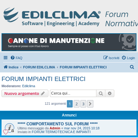
FAQ
Iscriviti
Login
C
Indice
FORUM EDILCLIMA
FORUM IMPIANTI ELETTRICI
e
FORUM IMPIANTI ELETTRICI
r
Moderatore:
Edilclima
c
Cerca
Ricerca avan
Nuovo argomento
a
1
2
3
Prossimo
121 argomenti
Annunci
***** COMPORTAMENTO SUL FORUM *****
Ultimo messaggio da
Admin
«
mar nov 24, 2015 10:18
Inviato in
FORUM TERMOTECNICA E IMPIANTI