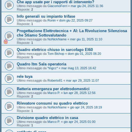
Che app usate per i rapporti di intervento?
Ultimo messaggio da
GiacomoFerri
«
mar giu 24, 2025 11:36
Risposte:
2
Info generali su impianto trifase
Ultimo messaggio da
Ronin
«
dom giu 22, 2025 09:27
Risposte:
1
Progettazione Elettrotecnica + AI: La Rivoluzione Silenziosa
che Stiamo Sottovalutando
Ultimo messaggio da
NoNickName
«
mer giu 11, 2025 11:10
Risposte:
1
Quadro elettrico chiuso in sarcofago EI60
Ultimo messaggio da
Tom Bishop
«
dom giu 01, 2025 06:20
Risposte:
5
Quadro Itm Sala operatoria
Ultimo messaggio da
*Ingcc*
«
mar mag 13, 2025 16:42
rele tuya
Ultimo messaggio da
Roberto81
«
mar apr 29, 2025 11:07
Batteria emergenza per elettrodomestici
Ultimo messaggio da
Marco P.
«
lun apr 28, 2025 12:56
Risposte:
2
Rilevatore consumi su quadro elettrico
Ultimo messaggio da
NoNickName
«
gio apr 24, 2025 18:19
Risposte:
1
Divisione quadro elettrico in casa
Ultimo messaggio da
Marco P.
«
gio apr 24, 2025 01:00
Risposte:
1