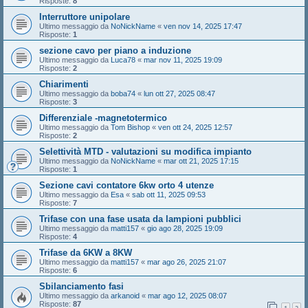
Risposte:
8
Interruttore unipolare
Ultimo messaggio da
NoNickName
«
ven nov 14, 2025 17:47
Risposte:
1
sezione cavo per piano a induzione
Ultimo messaggio da
Luca78
«
mar nov 11, 2025 19:09
Risposte:
2
Chiarimenti
Ultimo messaggio da
boba74
«
lun ott 27, 2025 08:47
Risposte:
3
Differenziale -magnetotermico
Ultimo messaggio da
Tom Bishop
«
ven ott 24, 2025 12:57
Risposte:
2
Selettività MTD - valutazioni su modifica impianto
Ultimo messaggio da
NoNickName
«
mar ott 21, 2025 17:15
Risposte:
1
Sezione cavi contatore 6kw orto 4 utenze
Ultimo messaggio da
Esa
«
sab ott 11, 2025 09:53
Risposte:
7
Trifase con una fase usata da lampioni pubblici
Ultimo messaggio da
matti157
«
gio ago 28, 2025 19:09
Risposte:
4
Trifase da 6KW a 8KW
Ultimo messaggio da
matti157
«
mar ago 26, 2025 21:07
Risposte:
6
Sbilanciamento fasi
Ultimo messaggio da
arkanoid
«
mar ago 12, 2025 08:07
Risposte:
87