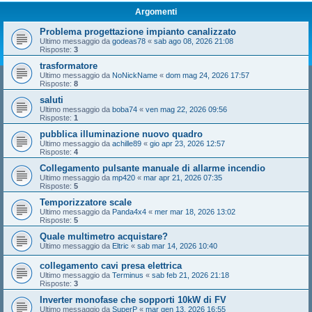
Argomenti
Problema progettazione impianto canalizzato
Ultimo messaggio da
godeas78
«
sab ago 08, 2026 21:08
Risposte:
3
trasformatore
Ultimo messaggio da
NoNickName
«
dom mag 24, 2026 17:57
Risposte:
8
saluti
Ultimo messaggio da
boba74
«
ven mag 22, 2026 09:56
Risposte:
1
pubblica illuminazione nuovo quadro
Ultimo messaggio da
achille89
«
gio apr 23, 2026 12:57
Risposte:
4
Collegamento pulsante manuale di allarme incendio
Ultimo messaggio da
mp420
«
mar apr 21, 2026 07:35
Risposte:
5
Temporizzatore scale
Ultimo messaggio da
Panda4x4
«
mer mar 18, 2026 13:02
Risposte:
5
Quale multimetro acquistare?
Ultimo messaggio da
Eltric
«
sab mar 14, 2026 10:40
collegamento cavi presa elettrica
Ultimo messaggio da
Terminus
«
sab feb 21, 2026 21:18
Risposte:
3
Inverter monofase che sopporti 10kW di FV
Ultimo messaggio da
SuperP
«
mar gen 13, 2026 16:55