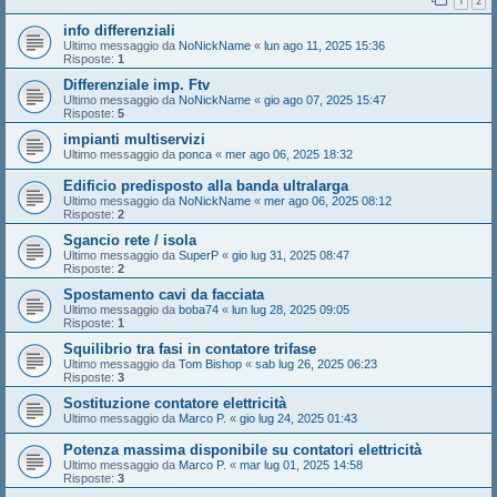
1
2
info differenziali
Ultimo messaggio da
NoNickName
«
lun ago 11, 2025 15:36
Risposte:
1
Differenziale imp. Ftv
Ultimo messaggio da
NoNickName
«
gio ago 07, 2025 15:47
Risposte:
5
impianti multiservizi
Ultimo messaggio da
ponca
«
mer ago 06, 2025 18:32
Edificio predisposto alla banda ultralarga
Ultimo messaggio da
NoNickName
«
mer ago 06, 2025 08:12
Risposte:
2
Sgancio rete / isola
Ultimo messaggio da
SuperP
«
gio lug 31, 2025 08:47
Risposte:
2
Spostamento cavi da facciata
Ultimo messaggio da
boba74
«
lun lug 28, 2025 09:05
Risposte:
1
Squilibrio tra fasi in contatore trifase
Ultimo messaggio da
Tom Bishop
«
sab lug 26, 2025 06:23
Risposte:
3
Sostituzione contatore elettricità
Ultimo messaggio da
Marco P.
«
gio lug 24, 2025 01:43
Potenza massima disponibile su contatori elettricità
Ultimo messaggio da
Marco P.
«
mar lug 01, 2025 14:58
Risposte:
3