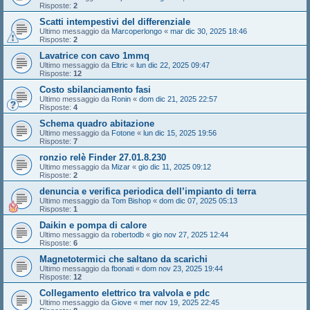
Risposte:
2
Scatti intempestivi del differenziale
Ultimo messaggio da
Marcoperlongo
«
mar dic 30, 2025 18:46
Risposte:
2
Lavatrice con cavo 1mmq
Ultimo messaggio da
Eltric
«
lun dic 22, 2025 09:47
Risposte:
12
Costo sbilanciamento fasi
Ultimo messaggio da
Ronin
«
dom dic 21, 2025 22:57
Risposte:
4
Schema quadro abitazione
Ultimo messaggio da
Fotone
«
lun dic 15, 2025 19:56
Risposte:
7
ronzio relè Finder 27.01.8.230
Ultimo messaggio da
Mizar
«
gio dic 11, 2025 09:12
Risposte:
2
denuncia e verifica periodica dell’impianto di terra
Ultimo messaggio da
Tom Bishop
«
dom dic 07, 2025 05:13
Risposte:
1
Daikin e pompa di calore
Ultimo messaggio da
robertodb
«
gio nov 27, 2025 12:44
Risposte:
6
Magnetotermici che saltano da scarichi
Ultimo messaggio da
fbonati
«
dom nov 23, 2025 19:44
Risposte:
12
Collegamento elettrico tra valvola e pdc
Ultimo messaggio da
Giove
«
mer nov 19, 2025 22:45