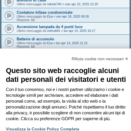
antifurto di casa
Ultimo messaggio da
mikele740
«
mar apr 22, 2025 12:25
Contatore trifase condominiale
Ultimo messaggio da
Esa
«
ven apr 18, 2025 09:26
Risposte:
13
Accensione lampada da 4 punti luce
Ultimo messaggio da
mirkob81
«
lun apr 14, 2025 16:17
Batterie di accumulo
Ultimo messaggio da
Esa
«
lun apr 14, 2025 11:15
Risposte:
13
Sovratensione da FV e distaccno del generatore
Ultimo messaggio da
NoNickName
«
sab apr 12, 2025 10:46
Rifiuta cookie non necessari ✕
Risposte:
3
Questo sito web raccoglie alcuni
Nuovo argomento
dati personali dei visitatori e utenti
1
2
3
Prossimo
121 argomenti
Vai a
Con il tuo consenso, noi e i nostri partner utilizziamo i cookie e
tecnologie simili per archiviare, accedere ed elaborare i dati
personali come, ad esempio, la visita al sito web o la
PERMESSI FORUM
personalizzazione degli annunci. Poiché rispettiamo il tuo diritto
Non puoi
aprire nuovi argomenti
Non puoi
rispondere negli argomenti
alla privacy, è possibile scegliere di non consentire alcuni tipi di
Non puoi
modificare i tuoi messaggi
cookie. Clicca su preferenze GDPR per saperne di più.
Non puoi
cancellare i tuoi messaggi
Non puoi
inviare allegati
Visualizza la Cookie Policy Completa