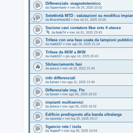
Differenziale -magnetotermico
da
Supermario
»
ven ott 24, 2025 10:02
Selettività MTD - valutazioni su modifica impia
da
BraveHeart82
»
mar ott 21, 2025 14:05
Sezione cavi contatore 6kw orto 4 utenze
da
fede74
»
mer ott 01, 2025 23:43
Trifase con una fase usata da lampioni pubblici
da
matti157
»
mar ago 26, 2025 21:14
Trifase da 6KW a 8KW
da
matti157
»
gio ago 14, 2025 20:43
Sbilanciamento fasi
da
ponca
»
mer ott 26, 2022 21:40
info differenziali
da
fumari
»
lun ago 11, 2025 13:49
Differenziale imp. Ftv
da
fumari
»
mer ago 06, 2025 20:53
impianti multiservizi
da
ponca
»
mer ago 06, 2025 18:32
Edificio predisposto alla banda ultralarga
da
spuntop
»
ven lug 25, 2025 19:17
Sgancio rete / isola
da
SuperP
»
mer lug 30, 2025 15:54