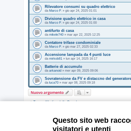
Rilevatore consumi su quadro elettrico
da
Marco P.
»
gio apr 24, 2025 01:01
Divisione quadro elettrico in casa
da
Marco P.
»
gio apr 24, 2025 01:00
antifurto di casa
da
mikele740
»
mar apr 22, 2025 12:25
Contatore trifase condominiale
da
Marco P.
»
gio mar 27, 2025 02:33
Accensione lampada da 4 punti luce
da
mirkob81
»
lun apr 14, 2025 16:17
Batterie di accumulo
da
arkanoid
»
mer apr 09, 2025 09:06
Sovratensione da FV e distaccno del generator
da
luca70
»
mar apr 08, 2025 09:18
Nuovo argomento
Torna all’Indice della Board
PERMESSI FORUM
Questo sito web raccog
Non puoi
aprire nuovi argomenti
Non puoi
rispondere negli argomenti
visitatori e utenti
Non puoi
modificare i tuoi messaggi