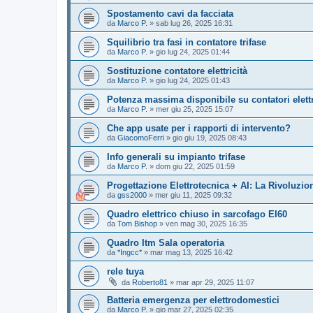
Spostamento cavi da facciata
da
Marco P.
»
sab lug 26, 2025 16:31
Squilibrio tra fasi in contatore trifase
da
Marco P.
»
gio lug 24, 2025 01:44
Sostituzione contatore elettricità
da
Marco P.
»
gio lug 24, 2025 01:43
Potenza massima disponibile su contatori elettr
da
Marco P.
»
mer giu 25, 2025 15:07
Che app usate per i rapporti di intervento?
da
GiacomoFerri
»
gio giu 19, 2025 08:43
Info generali su impianto trifase
da
Marco P.
»
dom giu 22, 2025 01:59
Progettazione Elettrotecnica + AI: La Rivoluzi
da
gss2000
»
mer giu 11, 2025 09:32
Quadro elettrico chiuso in sarcofago EI60
da
Tom Bishop
»
ven mag 30, 2025 16:35
Quadro Itm Sala operatoria
da
*Ingcc*
»
mar mag 13, 2025 16:42
rele tuya
da
Roberto81
»
mar apr 29, 2025 11:07
Batteria emergenza per elettrodomestici
da
Marco P.
»
gio mar 27, 2025 02:35