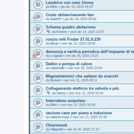
Lavatrice con cavo 1mmq
da
Eltric
»
gio dic 18, 2025 04:20
Costo sbilanciamento fasi
da
SuperP
»
gio dic 18, 2025 08:40
Schema quadro abitazione
da
Fotone
»
dom dic 14, 2025 12:07
ronzio relè Finder 27.01.8.230
da
Mizar
»
mer dic 10, 2025 19:09
denuncia e verifica periodica dell’impianto di te
da
n.vignali
»
ven dic 05, 2025 14:21
Daikin e pompa di calore
da
robertodb
»
mer nov 26, 2025 23:43
Magnetotermici che saltano da scarichi
da
fbonati
»
mar nov 11, 2025 08:11
Collegamento elettrico tra valvola e pdc
da
Giove
»
mer nov 12, 2025 16:28
Interruttore unipolare
da
Eltric
»
ven nov 14, 2025 16:48
sezione cavo per piano a induzione
da
roberto mura
»
mar nov 11, 2025 16:30
Chiarimenti
da
Filippo60
»
sab ott 25, 2025 21:13