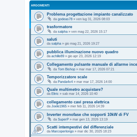
ARGOMENTI
Problema progettazione impianto canalizzato
da
godeas78
»
ven lug 31, 2026 08:03
trasformatore
da
salpha
»
ven mag 22, 2026 15:17
saluti
da
salpha
»
gio mag 21, 2026 19:27
pubblica illuminazione nuovo quadro
da
achille89
»
gio apr 23, 2026 12:19
Collegamento pulsante manuale di allarme inc
da
Tom Bishop
»
mar mar 17, 2026 07:21
Temporizzatore scale
da
Panda4x4
»
mar mar 17, 2026 14:00
Quale multimetro acquistare?
da
Eltric
»
sab mar 14, 2026 10:40
collegamento cavi presa elettrica
da
Joele1965
»
mer feb 11, 2026 14:39
Inverter monofase che sopporti 10kW di FV
da
SuperP
»
mar gen 13, 2026 13:19
Scatti intempestivi del differenziale
da
Marcoperlongo
»
mar dic 30, 2025 18:23