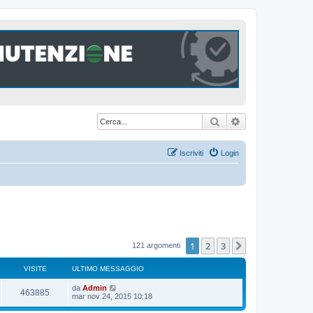
Cerca
Ricerca avanzat
Iscriviti
Login
1
2
3
Prossimo
121 argomenti
VISITE
ULTIMO MESSAGGIO
U
da
Admin
V
463885
l
mar nov 24, 2015 10:18
t
i
i