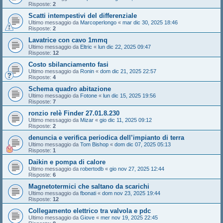
Risposte:
2
Scatti intempestivi del differenziale
Ultimo messaggio da
Marcoperlongo
«
mar dic 30, 2025 18:46
Risposte:
2
Lavatrice con cavo 1mmq
Ultimo messaggio da
Eltric
«
lun dic 22, 2025 09:47
Risposte:
12
Costo sbilanciamento fasi
Ultimo messaggio da
Ronin
«
dom dic 21, 2025 22:57
Risposte:
4
Schema quadro abitazione
Ultimo messaggio da
Fotone
«
lun dic 15, 2025 19:56
Risposte:
7
ronzio relè Finder 27.01.8.230
Ultimo messaggio da
Mizar
«
gio dic 11, 2025 09:12
Risposte:
2
denuncia e verifica periodica dell’impianto di terra
Ultimo messaggio da
Tom Bishop
«
dom dic 07, 2025 05:13
Risposte:
1
Daikin e pompa di calore
Ultimo messaggio da
robertodb
«
gio nov 27, 2025 12:44
Risposte:
6
Magnetotermici che saltano da scarichi
Ultimo messaggio da
fbonati
«
dom nov 23, 2025 19:44
Risposte:
12
Collegamento elettrico tra valvola e pdc
Ultimo messaggio da
Giove
«
mer nov 19, 2025 22:45