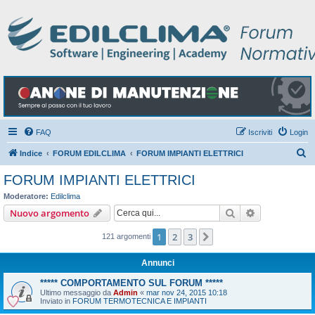
FAQ
Iscriviti
Login
C
Indice
FORUM EDILCLIMA
FORUM IMPIANTI ELETTRICI
e
FORUM IMPIANTI ELETTRICI
r
Moderatore:
Edilclima
c
Cerca
Ricerca avan
Nuovo argomento
a
1
2
3
Prossimo
121 argomenti
Annunci
***** COMPORTAMENTO SUL FORUM *****
Ultimo messaggio da
Admin
«
mar nov 24, 2015 10:18
Inviato in
FORUM TERMOTECNICA E IMPIANTI