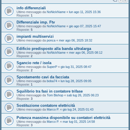
1
2
info differenziali
Ultimo messaggio da
NoNickName
«
lun ago 11, 2025 15:36
Risposte:
1
Differenziale imp. Ftv
Ultimo messaggio da
NoNickName
«
gio ago 07, 2025 15:47
Risposte:
5
impianti multiservizi
Ultimo messaggio da
ponca
«
mer ago 06, 2025 18:32
Edificio predisposto alla banda ultralarga
Ultimo messaggio da
NoNickName
«
mer ago 06, 2025 08:12
Risposte:
2
Sgancio rete / isola
Ultimo messaggio da
SuperP
«
gio lug 31, 2025 08:47
Risposte:
2
Spostamento cavi da facciata
Ultimo messaggio da
boba74
«
lun lug 28, 2025 09:05
Risposte:
1
Squilibrio tra fasi in contatore trifase
Ultimo messaggio da
Tom Bishop
«
sab lug 26, 2025 06:23
Risposte:
3
Sostituzione contatore elettricità
Ultimo messaggio da
Marco P.
«
gio lug 24, 2025 01:43
Potenza massima disponibile su contatori elettricità
Ultimo messaggio da
Marco P.
«
mar lug 01, 2025 14:58
Risposte:
3