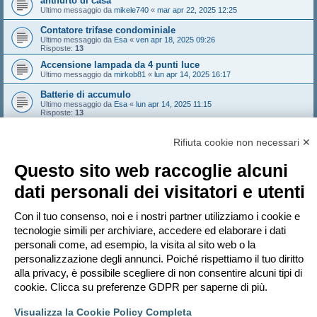
antifurto di casa
Ultimo messaggio da
mikele740
«
mar apr 22, 2025 12:25
Contatore trifase condominiale
Ultimo messaggio da
Esa
«
ven apr 18, 2025 09:26
Risposte:
13
Accensione lampada da 4 punti luce
Ultimo messaggio da
mirkob81
«
lun apr 14, 2025 16:17
Batterie di accumulo
Ultimo messaggio da
Esa
«
lun apr 14, 2025 11:15
Risposte:
13
Sovratensione da FV e distaccno del generatore
Ultimo messaggio da
NoNickName
«
sab apr 12, 2025 10:46
Rifiuta cookie non necessari ✕
Risposte:
3
Questo sito web raccoglie alcuni
Nuovo argomento
dati personali dei visitatori e utenti
1
2
3
Prossimo
121 argomenti
Vai a
Con il tuo consenso, noi e i nostri partner utilizziamo i cookie e
tecnologie simili per archiviare, accedere ed elaborare i dati
personali come, ad esempio, la visita al sito web o la
PERMESSI FORUM
personalizzazione degli annunci. Poiché rispettiamo il tuo diritto
Non puoi
aprire nuovi argomenti
Non puoi
rispondere negli argomenti
alla privacy, è possibile scegliere di non consentire alcuni tipi di
Non puoi
modificare i tuoi messaggi
cookie. Clicca su preferenze GDPR per saperne di più.
Non puoi
cancellare i tuoi messaggi
Non puoi
inviare allegati
Visualizza la Cookie Policy Completa