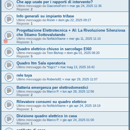
Che app usate per i rapporti di intervento?
Ultimo messaggio da
GiacomoFerri
«
mar giu 24, 2025 11:36
Risposte:
2
Info generali su impianto trifase
Ultimo messaggio da
Ronin
«
dom giu 22, 2025 09:27
Risposte:
1
Progettazione Elettrotecnica + AI: La Rivoluzione Silenziosa
che Stiamo Sottovalutando
Ultimo messaggio da
NoNickName
«
mer giu 11, 2025 11:10
Risposte:
1
Quadro elettrico chiuso in sarcofago EI60
Ultimo messaggio da
Tom Bishop
«
dom giu 01, 2025 06:20
Risposte:
5
Quadro Itm Sala operatoria
Ultimo messaggio da
*Ingcc*
«
mar mag 13, 2025 16:42
rele tuya
Ultimo messaggio da
Roberto81
«
mar apr 29, 2025 11:07
Batteria emergenza per elettrodomestici
Ultimo messaggio da
Marco P.
«
lun apr 28, 2025 12:56
Risposte:
2
Rilevatore consumi su quadro elettrico
Ultimo messaggio da
NoNickName
«
gio apr 24, 2025 18:19
Risposte:
1
Divisione quadro elettrico in casa
Ultimo messaggio da
Marco P.
«
gio apr 24, 2025 01:00
Risposte:
1