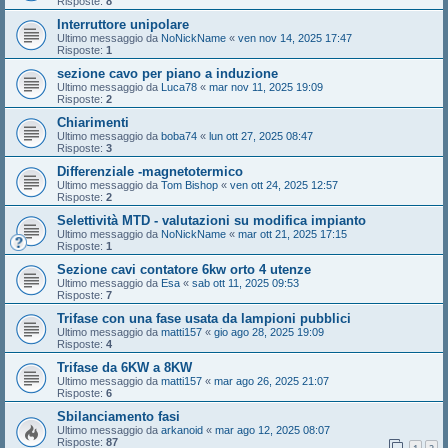
Risposte:
8
Interruttore unipolare
Ultimo messaggio da
NoNickName
«
ven nov 14, 2025 17:47
Risposte:
1
sezione cavo per piano a induzione
Ultimo messaggio da
Luca78
«
mar nov 11, 2025 19:09
Risposte:
2
Chiarimenti
Ultimo messaggio da
boba74
«
lun ott 27, 2025 08:47
Risposte:
3
Differenziale -magnetotermico
Ultimo messaggio da
Tom Bishop
«
ven ott 24, 2025 12:57
Risposte:
2
Selettività MTD - valutazioni su modifica impianto
Ultimo messaggio da
NoNickName
«
mar ott 21, 2025 17:15
Risposte:
1
Sezione cavi contatore 6kw orto 4 utenze
Ultimo messaggio da
Esa
«
sab ott 11, 2025 09:53
Risposte:
7
Trifase con una fase usata da lampioni pubblici
Ultimo messaggio da
matti157
«
gio ago 28, 2025 19:09
Risposte:
4
Trifase da 6KW a 8KW
Ultimo messaggio da
matti157
«
mar ago 26, 2025 21:07
Risposte:
6
Sbilanciamento fasi
Ultimo messaggio da
arkanoid
«
mar ago 12, 2025 08:07
Risposte:
87