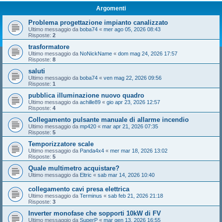
Argomenti
Problema progettazione impianto canalizzato
Ultimo messaggio da
boba74
«
mer ago 05, 2026 08:43
Risposte:
2
trasformatore
Ultimo messaggio da
NoNickName
«
dom mag 24, 2026 17:57
Risposte:
8
saluti
Ultimo messaggio da
boba74
«
ven mag 22, 2026 09:56
Risposte:
1
pubblica illuminazione nuovo quadro
Ultimo messaggio da
achille89
«
gio apr 23, 2026 12:57
Risposte:
4
Collegamento pulsante manuale di allarme incendio
Ultimo messaggio da
mp420
«
mar apr 21, 2026 07:35
Risposte:
5
Temporizzatore scale
Ultimo messaggio da
Panda4x4
«
mer mar 18, 2026 13:02
Risposte:
5
Quale multimetro acquistare?
Ultimo messaggio da
Eltric
«
sab mar 14, 2026 10:40
collegamento cavi presa elettrica
Ultimo messaggio da
Terminus
«
sab feb 21, 2026 21:18
Risposte:
3
Inverter monofase che sopporti 10kW di FV
Ultimo messaggio da
SuperP
«
mar gen 13, 2026 16:55