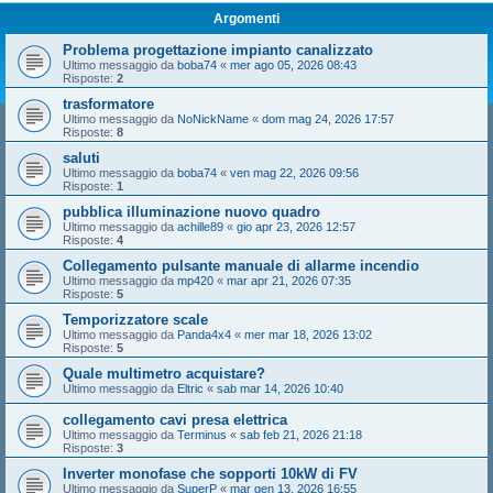
Argomenti
Problema progettazione impianto canalizzato
Ultimo messaggio da
boba74
«
mer ago 05, 2026 08:43
Risposte:
2
trasformatore
Ultimo messaggio da
NoNickName
«
dom mag 24, 2026 17:57
Risposte:
8
saluti
Ultimo messaggio da
boba74
«
ven mag 22, 2026 09:56
Risposte:
1
pubblica illuminazione nuovo quadro
Ultimo messaggio da
achille89
«
gio apr 23, 2026 12:57
Risposte:
4
Collegamento pulsante manuale di allarme incendio
Ultimo messaggio da
mp420
«
mar apr 21, 2026 07:35
Risposte:
5
Temporizzatore scale
Ultimo messaggio da
Panda4x4
«
mer mar 18, 2026 13:02
Risposte:
5
Quale multimetro acquistare?
Ultimo messaggio da
Eltric
«
sab mar 14, 2026 10:40
collegamento cavi presa elettrica
Ultimo messaggio da
Terminus
«
sab feb 21, 2026 21:18
Risposte:
3
Inverter monofase che sopporti 10kW di FV
Ultimo messaggio da
SuperP
«
mar gen 13, 2026 16:55