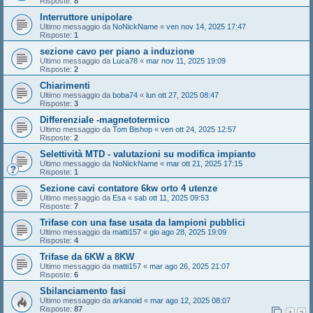
Risposte:
8
Interruttore unipolare
Ultimo messaggio da
NoNickName
«
ven nov 14, 2025 17:47
Risposte:
1
sezione cavo per piano a induzione
Ultimo messaggio da
Luca78
«
mar nov 11, 2025 19:09
Risposte:
2
Chiarimenti
Ultimo messaggio da
boba74
«
lun ott 27, 2025 08:47
Risposte:
3
Differenziale -magnetotermico
Ultimo messaggio da
Tom Bishop
«
ven ott 24, 2025 12:57
Risposte:
2
Selettività MTD - valutazioni su modifica impianto
Ultimo messaggio da
NoNickName
«
mar ott 21, 2025 17:15
Risposte:
1
Sezione cavi contatore 6kw orto 4 utenze
Ultimo messaggio da
Esa
«
sab ott 11, 2025 09:53
Risposte:
7
Trifase con una fase usata da lampioni pubblici
Ultimo messaggio da
matti157
«
gio ago 28, 2025 19:09
Risposte:
4
Trifase da 6KW a 8KW
Ultimo messaggio da
matti157
«
mar ago 26, 2025 21:07
Risposte:
6
Sbilanciamento fasi
Ultimo messaggio da
arkanoid
«
mar ago 12, 2025 08:07
Risposte:
87