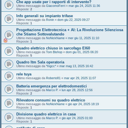
Che app usate per i rapporti di intervento?
Ultimo messaggio da
GiacomoFerri
«
mar giu 24, 2025 11:36
Risposte:
2
Info generali su impianto trifase
Ultimo messaggio da
Ronin
«
dom giu 22, 2025 09:27
Risposte:
1
Progettazione Elettrotecnica + AI: La Rivoluzione Silenziosa
che Stiamo Sottovalutando
Ultimo messaggio da
NoNickName
«
mer giu 11, 2025 11:10
Risposte:
1
Quadro elettrico chiuso in sarcofago EI60
Ultimo messaggio da
Tom Bishop
«
dom giu 01, 2025 06:20
Risposte:
5
Quadro Itm Sala operatoria
Ultimo messaggio da
*Ingcc*
«
mar mag 13, 2025 16:42
rele tuya
Ultimo messaggio da
Roberto81
«
mar apr 29, 2025 11:07
Batteria emergenza per elettrodomestici
Ultimo messaggio da
Marco P.
«
lun apr 28, 2025 12:56
Risposte:
2
Rilevatore consumi su quadro elettrico
Ultimo messaggio da
NoNickName
«
gio apr 24, 2025 18:19
Risposte:
1
Divisione quadro elettrico in casa
Ultimo messaggio da
Marco P.
«
gio apr 24, 2025 01:00
Risposte:
1