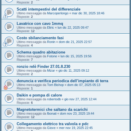
Risposte:
2
Scatti intempestivi del differenziale
Ultimo messaggio da
Marcoperlongo
«
mar dic 30, 2025 18:46
Risposte:
2
Lavatrice con cavo 1mmq
Ultimo messaggio da
Eltric
«
lun dic 22, 2025 09:47
Risposte:
12
Costo sbilanciamento fasi
Ultimo messaggio da
Ronin
«
dom dic 21, 2025 22:57
Risposte:
4
Schema quadro abitazione
Ultimo messaggio da
Fotone
«
lun dic 15, 2025 19:56
Risposte:
7
ronzio relè Finder 27.01.8.230
Ultimo messaggio da
Mizar
«
gio dic 11, 2025 09:12
Risposte:
2
denuncia e verifica periodica dell’impianto di terra
Ultimo messaggio da
Tom Bishop
«
dom dic 07, 2025 05:13
Risposte:
1
Daikin e pompa di calore
Ultimo messaggio da
robertodb
«
gio nov 27, 2025 12:44
Risposte:
6
Magnetotermici che saltano da scarichi
Ultimo messaggio da
fbonati
«
dom nov 23, 2025 19:44
Risposte:
12
Collegamento elettrico tra valvola e pdc
Ultimo messaggio da
Giove
«
mer nov 19, 2025 22:45