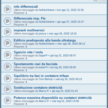
1
2
info differenziali
Ultimo messaggio da
NoNickName
«
lun ago 11, 2025 15:36
Risposte:
1
Differenziale imp. Ftv
Ultimo messaggio da
NoNickName
«
gio ago 07, 2025 15:47
Risposte:
5
impianti multiservizi
Ultimo messaggio da
ponca
«
mer ago 06, 2025 18:32
Edificio predisposto alla banda ultralarga
Ultimo messaggio da
NoNickName
«
mer ago 06, 2025 08:12
Risposte:
2
Sgancio rete / isola
Ultimo messaggio da
SuperP
«
gio lug 31, 2025 08:47
Risposte:
2
Spostamento cavi da facciata
Ultimo messaggio da
boba74
«
lun lug 28, 2025 09:05
Risposte:
1
Squilibrio tra fasi in contatore trifase
Ultimo messaggio da
Tom Bishop
«
sab lug 26, 2025 06:23
Risposte:
3
Sostituzione contatore elettricità
Ultimo messaggio da
Marco P.
«
gio lug 24, 2025 01:43
Potenza massima disponibile su contatori elettricità
Ultimo messaggio da
Marco P.
«
mar lug 01, 2025 14:58
Risposte:
3