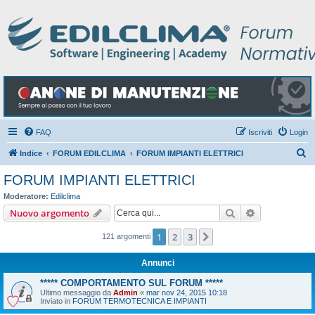
FAQ
Iscriviti
Login
C
Indice
FORUM EDILCLIMA
FORUM IMPIANTI ELETTRICI
e
FORUM IMPIANTI ELETTRICI
r
Moderatore:
Edilclima
c
Cerca
Ricerca avan
Nuovo argomento
a
1
2
3
Prossimo
121 argomenti
Annunci
***** COMPORTAMENTO SUL FORUM *****
Ultimo messaggio da
Admin
«
mar nov 24, 2015 10:18
Inviato in
FORUM TERMOTECNICA E IMPIANTI