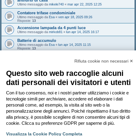
antifurto di casa
Ultimo messaggio da
mikele740
«
mar apr 22, 2025 12:25
Contatore trifase condominiale
Ultimo messaggio da
Esa
«
ven apr 18, 2025 09:26
Risposte:
13
Accensione lampada da 4 punti luce
Ultimo messaggio da
mirkob81
«
lun apr 14, 2025 16:17
Batterie di accumulo
Ultimo messaggio da
Esa
«
lun apr 14, 2025 11:15
Risposte:
13
Sovratensione da FV e distaccno del generatore
Ultimo messaggio da
NoNickName
«
sab apr 12, 2025 10:46
Rifiuta cookie non necessari ✕
Risposte:
3
Questo sito web raccoglie alcuni
Nuovo argomento
dati personali dei visitatori e utenti
1
2
3
Prossimo
121 argomenti
Vai a
Con il tuo consenso, noi e i nostri partner utilizziamo i cookie e
tecnologie simili per archiviare, accedere ed elaborare i dati
personali come, ad esempio, la visita al sito web o la
PERMESSI FORUM
personalizzazione degli annunci. Poiché rispettiamo il tuo diritto
Non puoi
aprire nuovi argomenti
Non puoi
rispondere negli argomenti
alla privacy, è possibile scegliere di non consentire alcuni tipi di
Non puoi
modificare i tuoi messaggi
cookie. Clicca su preferenze GDPR per saperne di più.
Non puoi
cancellare i tuoi messaggi
Non puoi
inviare allegati
Visualizza la Cookie Policy Completa