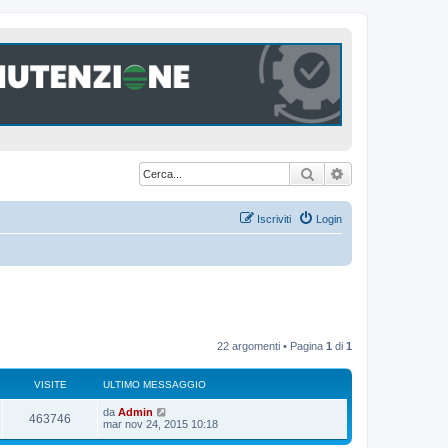
Cerca
Ricerca avanzat
Iscriviti
Login
22 argomenti • Pagina
1
di
1
VISITE
ULTIMO MESSAGGIO
U
da
Admin
V
463746
l
mar nov 24, 2015 10:18
t
i
i