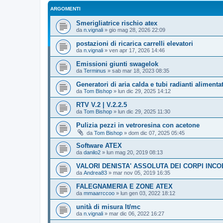
ARGOMENTI
Smerigliatrice rischio atex
da
n.vignali
»
gio mag 28, 2026 22:09
postazioni di ricarica carrelli elevatori
da
n.vignali
»
ven apr 17, 2026 14:46
Emissioni giunti swagelok
da
Terminus
»
sab mar 18, 2023 08:35
Generatori di aria calda e tubi radianti alimenta
da
Tom Bishop
»
lun dic 29, 2025 14:12
RTV V.2 | V.2.2.5
da
Tom Bishop
»
lun dic 29, 2025 11:30
Pulizia pezzi in vetroresina con acetone
da
Tom Bishop
»
dom dic 07, 2025 05:45
Software ATEX
da
danilo2
»
lun mag 20, 2019 08:13
VALORI DENISTA' ASSOLUTA DEI CORPI INCO
da
Andrea83
»
mar nov 05, 2019 16:35
FALEGNAMERIA E ZONE ATEX
da
mmaarrccoo
»
lun gen 03, 2022 18:12
unità di misura lt/mc
da
n.vignali
»
mar dic 06, 2022 16:27