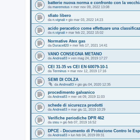
batterie nuova norma e confronto con la vecchi
da
maremotus
»
mer nov 09, 2022 13:08
sfiato libero
da
n.vignali
»
gio mar 03, 2022 14:23
acido peracetico come effettuare una classifica
da
n.vignali
»
mar feb 22, 2022 15:02
Normative Atex gas
da
Duracell20
»
mer feb 17, 2021 14:41
VANO CONSEGNA METANO
da
Andrea83
»
ven mag 24, 2019 17:27
CEI 31-35 vs CEI EN 60079-10-1
da
Terminus
»
mar nov 12, 2019 17:16
SEMI DI COLZA
da
Andrea83
»
gio giu 04, 2020 12:35
procedimento galvanico
da
Andrea83
»
mer ott 09, 2019 11:03
schede di sicurezza prodotti
da
Andrea83
»
mar giu 11, 2019 10:29
Verifiche periodiche DPR 462
da
steu
»
gio feb 07, 2019 16:52
DPCE - Documento di Protezione Contro le Esp
da
Andrea83
»
lun feb 04, 2019 09:31