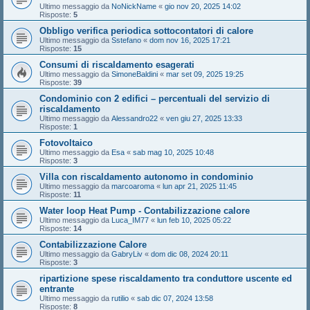
Ultimo messaggio da
NoNickName
«
gio nov 20, 2025 14:02
Risposte:
5
Obbligo verifica periodica sottocontatori di calore
Ultimo messaggio da
Sstefano
«
dom nov 16, 2025 17:21
Risposte:
15
Consumi di riscaldamento esagerati
Ultimo messaggio da
SimoneBaldini
«
mar set 09, 2025 19:25
Risposte:
39
Condominio con 2 edifici – percentuali del servizio di
riscaldamento
Ultimo messaggio da
Alessandro22
«
ven giu 27, 2025 13:33
Risposte:
1
Fotovoltaico
Ultimo messaggio da
Esa
«
sab mag 10, 2025 10:48
Risposte:
3
Villa con riscaldamento autonomo in condominio
Ultimo messaggio da
marcoaroma
«
lun apr 21, 2025 11:45
Risposte:
11
Water loop Heat Pump - Contabilizzazione calore
Ultimo messaggio da
Luca_IM77
«
lun feb 10, 2025 05:22
Risposte:
14
Contabilizzazione Calore
Ultimo messaggio da
GabryLiv
«
dom dic 08, 2024 20:11
Risposte:
3
ripartizione spese riscaldamento tra conduttore uscente ed
entrante
Ultimo messaggio da
rutilio
«
sab dic 07, 2024 13:58
Risposte:
8