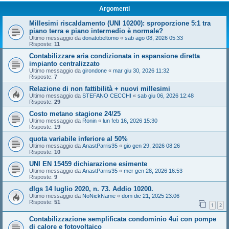
Argomenti
Millesimi riscaldamento (UNI 10200): sproporzione 5:1 tra
piano terra e piano intermedio è normale?
Ultimo messaggio da
donatobeltomo
«
sab ago 08, 2026 05:33
Risposte:
11
Contabilizzare aria condizionata in espansione diretta
impianto centralizzato
Ultimo messaggio da
girondone
«
mar giu 30, 2026 11:32
Risposte:
7
Relazione di non fattibilità + nuovi millesimi
Ultimo messaggio da
STEFANO CECCHI
«
sab giu 06, 2026 12:48
Risposte:
29
Costo metano stagione 24/25
Ultimo messaggio da
Ronin
«
lun feb 16, 2026 15:30
Risposte:
19
quota variabile inferiore al 50%
Ultimo messaggio da
AnastParris35
«
gio gen 29, 2026 08:26
Risposte:
10
UNI EN 15459 dichiarazione esimente
Ultimo messaggio da
AnastParris35
«
mer gen 28, 2026 16:53
Risposte:
9
dlgs 14 luglio 2020, n. 73. Addio 10200.
Ultimo messaggio da
NoNickName
«
dom dic 21, 2025 23:06
Risposte:
51
1
2
Contabilizzazione semplificata condominio 4ui con pompe
di calore e fotovoltaico