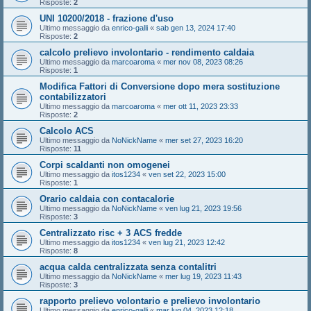
Risposte:
2
UNI 10200/2018 - frazione d'uso
Ultimo messaggio da
enrico-galli
«
sab gen 13, 2024 17:40
Risposte:
2
calcolo prelievo involontario - rendimento caldaia
Ultimo messaggio da
marcoaroma
«
mer nov 08, 2023 08:26
Risposte:
1
Modifica Fattori di Conversione dopo mera sostituzione
contabilizzatori
Ultimo messaggio da
marcoaroma
«
mer ott 11, 2023 23:33
Risposte:
2
Calcolo ACS
Ultimo messaggio da
NoNickName
«
mer set 27, 2023 16:20
Risposte:
11
Corpi scaldanti non omogenei
Ultimo messaggio da
itos1234
«
ven set 22, 2023 15:00
Risposte:
1
Orario caldaia con contacalorie
Ultimo messaggio da
NoNickName
«
ven lug 21, 2023 19:56
Risposte:
3
Centralizzato risc + 3 ACS fredde
Ultimo messaggio da
itos1234
«
ven lug 21, 2023 12:42
Risposte:
8
acqua calda centralizzata senza contalitri
Ultimo messaggio da
NoNickName
«
mer lug 19, 2023 11:43
Risposte:
3
rapporto prelievo volontario e prelievo involontario
Ultimo messaggio da
enrico-galli
«
mar lug 04, 2023 12:18