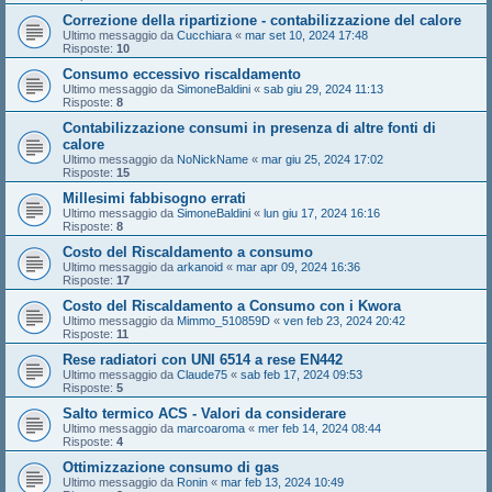
Correzione della ripartizione - contabilizzazione del calore
Ultimo messaggio da
Cucchiara
«
mar set 10, 2024 17:48
Risposte:
10
Consumo eccessivo riscaldamento
Ultimo messaggio da
SimoneBaldini
«
sab giu 29, 2024 11:13
Risposte:
8
Contabilizzazione consumi in presenza di altre fonti di
calore
Ultimo messaggio da
NoNickName
«
mar giu 25, 2024 17:02
Risposte:
15
Millesimi fabbisogno errati
Ultimo messaggio da
SimoneBaldini
«
lun giu 17, 2024 16:16
Risposte:
8
Costo del Riscaldamento a consumo
Ultimo messaggio da
arkanoid
«
mar apr 09, 2024 16:36
Risposte:
17
Costo del Riscaldamento a Consumo con i Kwora
Ultimo messaggio da
Mimmo_510859D
«
ven feb 23, 2024 20:42
Risposte:
11
Rese radiatori con UNI 6514 a rese EN442
Ultimo messaggio da
Claude75
«
sab feb 17, 2024 09:53
Risposte:
5
Salto termico ACS - Valori da considerare
Ultimo messaggio da
marcoaroma
«
mer feb 14, 2024 08:44
Risposte:
4
Ottimizzazione consumo di gas
Ultimo messaggio da
Ronin
«
mar feb 13, 2024 10:49