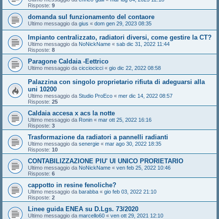
Risposte:
9
domanda sul funzionamento del contaore
Ultimo messaggio da
gius
«
dom gen 29, 2023 08:35
Impianto centralizzato, radiatori diversi, come gestire la CT?
Ultimo messaggio da
NoNickName
«
sab dic 31, 2022 11:44
Risposte:
8
Paragone Caldaia -Eettrico
Ultimo messaggio da
cicciocicci
«
gio dic 22, 2022 08:58
Palazzina con singolo proprietario rifiuta di adeguarsi alla
uni 10200
Ultimo messaggio da
Studio ProEco
«
mer dic 14, 2022 08:57
Risposte:
25
Caldaia accesa x acs la notte
Ultimo messaggio da
Ronin
«
mar ott 25, 2022 16:16
Risposte:
3
Trasformazione da radiatori a pannelli radianti
Ultimo messaggio da
senergie
«
mar ago 30, 2022 18:35
Risposte:
10
CONTABILIZZAZIONE PIU' UI UNICO PRORIETARIO
Ultimo messaggio da
NoNickName
«
ven feb 25, 2022 10:46
Risposte:
6
cappotto in resine fenoliche?
Ultimo messaggio da
barabba
«
gio feb 03, 2022 21:10
Risposte:
2
Linee guida ENEA su D.Lgs. 73/2020
Ultimo messaggio da
marcello60
«
ven ott 29, 2021 12:10