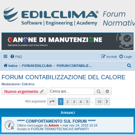
FAQ
Iscriviti
Login
C
Indice
FORUM EDILCLIMA
FORUM CONTABILIZZAZIONE DEL CALORE
e
FORUM CONTABILIZZAZIONE DEL CALORE
r
Moderatore:
Edilclima
c
Cerca
Ricerca avan
Nuovo argomento
a
Pagina
1
di
10
1
2
3
4
5
10
Prossimo
463 argomenti
…
Annunci
***** COMPORTAMENTO SUL FORUM *****
Ultimo messaggio da
Admin
«
mar nov 24, 2015 10:18
Inviato in
FORUM TERMOTECNICA E IMPIANTI