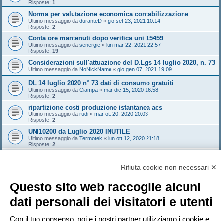
Risposte:
1
Norma per valutazione economica contabilizzazione
Ultimo messaggio da
duranteD
«
gio set 23, 2021 10:14
Risposte:
2
Conta ore mantenuti dopo verifica uni 15459
Ultimo messaggio da
senergie
«
lun mar 22, 2021 22:57
Risposte:
19
Considerazioni sull'attuazione del D.Lgs 14 luglio 2020, n. 73
Ultimo messaggio da
NoNickName
«
gio gen 07, 2021 19:09
DL 14 luglio 2020 n° 73 dati di consumo gratuiti
Ultimo messaggio da
Ciampa
«
mar dic 15, 2020 16:58
Risposte:
2
ripartizione costi produzione istantanea acs
Ultimo messaggio da
rudi
«
mar ott 20, 2020 20:03
Risposte:
2
UNI10200 da Luglio 2020 INUTILE
Ultimo messaggio da
Termotek
«
lun ott 12, 2020 21:18
Risposte:
2
UNI 10200:2018 - obbligo contatore di calore in CT?
Ultimo messaggio da
NoNickName
«
sab ago 29, 2020 13:34
Rifiuta cookie non necessari ✕
Risposte:
10
Nuovo argomento
Questo sito web raccoglie alcuni
Pagina
1
di
10
1
2
3
4
5
10
Prossimo
463 argomenti
…
dati personali dei visitatori e utenti
Vai a
Con il tuo consenso, noi e i nostri partner utilizziamo i cookie e