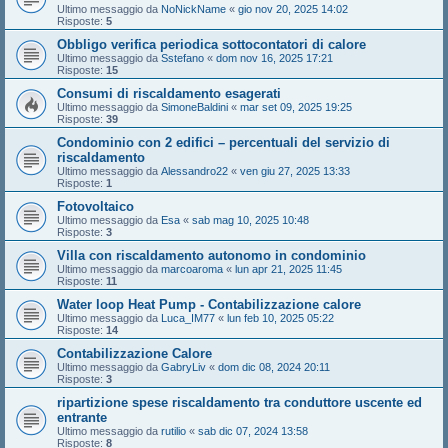
Ultimo messaggio da
NoNickName
«
gio nov 20, 2025 14:02
Risposte:
5
Obbligo verifica periodica sottocontatori di calore
Ultimo messaggio da
Sstefano
«
dom nov 16, 2025 17:21
Risposte:
15
Consumi di riscaldamento esagerati
Ultimo messaggio da
SimoneBaldini
«
mar set 09, 2025 19:25
Risposte:
39
Condominio con 2 edifici – percentuali del servizio di
riscaldamento
Ultimo messaggio da
Alessandro22
«
ven giu 27, 2025 13:33
Risposte:
1
Fotovoltaico
Ultimo messaggio da
Esa
«
sab mag 10, 2025 10:48
Risposte:
3
Villa con riscaldamento autonomo in condominio
Ultimo messaggio da
marcoaroma
«
lun apr 21, 2025 11:45
Risposte:
11
Water loop Heat Pump - Contabilizzazione calore
Ultimo messaggio da
Luca_IM77
«
lun feb 10, 2025 05:22
Risposte:
14
Contabilizzazione Calore
Ultimo messaggio da
GabryLiv
«
dom dic 08, 2024 20:11
Risposte:
3
ripartizione spese riscaldamento tra conduttore uscente ed
entrante
Ultimo messaggio da
rutilio
«
sab dic 07, 2024 13:58
Risposte:
8