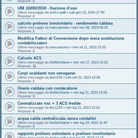
Risposte:
2
UNI 10200/2018 - frazione d'uso
Ultimo messaggio da
enrico-galli
«
sab gen 13, 2024 17:40
Risposte:
2
calcolo prelievo involontario - rendimento caldaia
Ultimo messaggio da
marcoaroma
«
mer nov 08, 2023 08:26
Risposte:
1
Modifica Fattori di Conversione dopo mera sostituzione
contabilizzatori
Ultimo messaggio da
marcoaroma
«
mer ott 11, 2023 23:33
Risposte:
2
Calcolo ACS
Ultimo messaggio da
NoNickName
«
mer set 27, 2023 16:20
Risposte:
11
Corpi scaldanti non omogenei
Ultimo messaggio da
itos1234
«
ven set 22, 2023 15:00
Risposte:
1
Orario caldaia con contacalorie
Ultimo messaggio da
NoNickName
«
ven lug 21, 2023 19:56
Risposte:
3
Centralizzato risc + 3 ACS fredde
Ultimo messaggio da
itos1234
«
ven lug 21, 2023 12:42
Risposte:
8
acqua calda centralizzata senza contalitri
Ultimo messaggio da
NoNickName
«
mer lug 19, 2023 11:43
Risposte:
3
rapporto prelievo volontario e prelievo involontario
Ultimo messaggio da
enrico-galli
«
mar lug 04, 2023 12:18