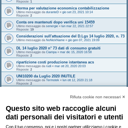
Risposte:
1
Norma per valutazione economica contabilizzazione
Ultimo messaggio da
duranteD
«
gio set 23, 2021 10:14
Risposte:
2
Conta ore mantenuti dopo verifica uni 15459
Ultimo messaggio da
senergie
«
lun mar 22, 2021 22:57
Risposte:
19
Considerazioni sull'attuazione del D.Lgs 14 luglio 2020, n. 73
Ultimo messaggio da
NoNickName
«
gio gen 07, 2021 19:09
DL 14 luglio 2020 n° 73 dati di consumo gratuiti
Ultimo messaggio da
Ciampa
«
mar dic 15, 2020 16:58
Risposte:
2
ripartizione costi produzione istantanea acs
Ultimo messaggio da
rudi
«
mar ott 20, 2020 20:03
Risposte:
2
UNI10200 da Luglio 2020 INUTILE
Ultimo messaggio da
Termotek
«
lun ott 12, 2020 21:18
Risposte:
2
UNI 10200:2018 - obbligo contatore di calore in CT?
Ultimo messaggio da
NoNickName
«
sab ago 29, 2020 13:34
Rifiuta cookie non necessari ✕
Risposte:
10
Nuovo argomento
Questo sito web raccoglie alcuni
Pagina
1
di
10
1
2
3
4
5
10
Prossimo
463 argomenti
…
dati personali dei visitatori e utenti
Vai a
Con il tuo consenso, noi e i nostri partner utilizziamo i cookie e