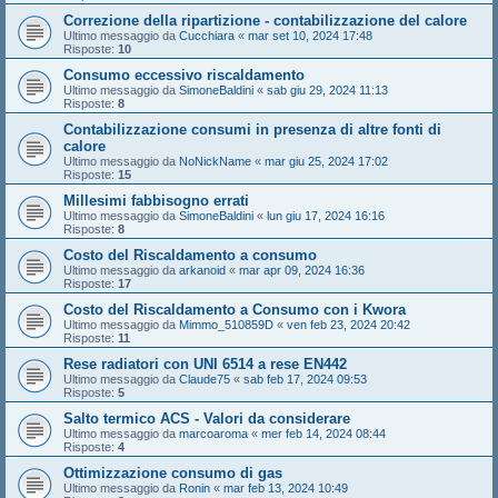
Correzione della ripartizione - contabilizzazione del calore
Ultimo messaggio da
Cucchiara
«
mar set 10, 2024 17:48
Risposte:
10
Consumo eccessivo riscaldamento
Ultimo messaggio da
SimoneBaldini
«
sab giu 29, 2024 11:13
Risposte:
8
Contabilizzazione consumi in presenza di altre fonti di
calore
Ultimo messaggio da
NoNickName
«
mar giu 25, 2024 17:02
Risposte:
15
Millesimi fabbisogno errati
Ultimo messaggio da
SimoneBaldini
«
lun giu 17, 2024 16:16
Risposte:
8
Costo del Riscaldamento a consumo
Ultimo messaggio da
arkanoid
«
mar apr 09, 2024 16:36
Risposte:
17
Costo del Riscaldamento a Consumo con i Kwora
Ultimo messaggio da
Mimmo_510859D
«
ven feb 23, 2024 20:42
Risposte:
11
Rese radiatori con UNI 6514 a rese EN442
Ultimo messaggio da
Claude75
«
sab feb 17, 2024 09:53
Risposte:
5
Salto termico ACS - Valori da considerare
Ultimo messaggio da
marcoaroma
«
mer feb 14, 2024 08:44
Risposte:
4
Ottimizzazione consumo di gas
Ultimo messaggio da
Ronin
«
mar feb 13, 2024 10:49