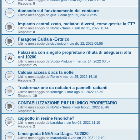
Risposte:
9
domanda sul funzionamento del contaore
Ultimo messaggio da
gius
«
dom gen 29, 2023 08:35
Impianto centralizzato, radiatori diversi, come gestire la CT?
Ultimo messaggio da
NoNickName
«
sab dic 31, 2022 11:44
Risposte:
8
Paragone Caldaia -Eettrico
Ultimo messaggio da
cicciocicci
«
gio dic 22, 2022 08:58
Palazzina con singolo proprietario rifiuta di adeguarsi alla
uni 10200
Ultimo messaggio da
Studio ProEco
«
mer dic 14, 2022 08:57
Risposte:
25
Caldaia accesa x acs la notte
Ultimo messaggio da
Ronin
«
mar ott 25, 2022 16:16
Risposte:
3
Trasformazione da radiatori a pannelli radianti
Ultimo messaggio da
senergie
«
mar ago 30, 2022 18:35
Risposte:
10
CONTABILIZZAZIONE PIU' UI UNICO PRORIETARIO
Ultimo messaggio da
NoNickName
«
ven feb 25, 2022 10:46
Risposte:
6
cappotto in resine fenoliche?
Ultimo messaggio da
barabba
«
gio feb 03, 2022 21:10
Risposte:
2
Linee guida ENEA su D.Lgs. 73/2020
Ultimo messaggio da
marcello60
«
ven ott 29, 2021 12:10