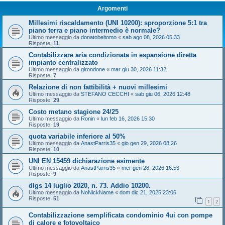
Argomenti
Millesimi riscaldamento (UNI 10200): sproporzione 5:1 tra
piano terra e piano intermedio è normale?
Ultimo messaggio da
donatobeltomo
«
sab ago 08, 2026 05:33
Risposte:
11
Contabilizzare aria condizionata in espansione diretta
impianto centralizzato
Ultimo messaggio da
girondone
«
mar giu 30, 2026 11:32
Risposte:
7
Relazione di non fattibilità + nuovi millesimi
Ultimo messaggio da
STEFANO CECCHI
«
sab giu 06, 2026 12:48
Risposte:
29
Costo metano stagione 24/25
Ultimo messaggio da
Ronin
«
lun feb 16, 2026 15:30
Risposte:
19
quota variabile inferiore al 50%
Ultimo messaggio da
AnastParris35
«
gio gen 29, 2026 08:26
Risposte:
10
UNI EN 15459 dichiarazione esimente
Ultimo messaggio da
AnastParris35
«
mer gen 28, 2026 16:53
Risposte:
9
dlgs 14 luglio 2020, n. 73. Addio 10200.
Ultimo messaggio da
NoNickName
«
dom dic 21, 2025 23:06
Risposte:
51
1
2
Contabilizzazione semplificata condominio 4ui con pompe
di calore e fotovoltaico