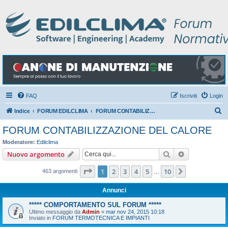
FAQ
Iscriviti
Login
C
Indice
FORUM EDILCLIMA
FORUM CONTABILIZZAZIONE DEL CALORE
e
FORUM CONTABILIZZAZIONE DEL CALORE
r
Moderatore:
Edilclima
c
Cerca
Ricerca avan
Nuovo argomento
a
Pagina
1
di
10
1
2
3
4
5
10
Prossimo
463 argomenti
…
Annunci
***** COMPORTAMENTO SUL FORUM *****
Ultimo messaggio da
Admin
«
mar nov 24, 2015 10:18
Inviato in
FORUM TERMOTECNICA E IMPIANTI