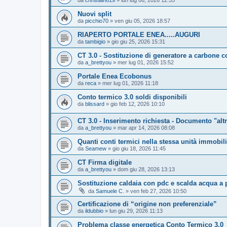
da
christian619
»
lun lug 06, 2026 12:35
Nuovi split
da
picchio70
»
ven giu 05, 2026 18:57
RIAPERTO PORTALE ENEA.....AUGURI
da
tambigio
»
gio giu 25, 2026 15:31
CT 3.0 - Sostituzione di generatore a carbone 
da
a_brettyou
»
mer lug 01, 2026 15:52
Portale Enea Ecobonus
da
reca
»
mer lug 01, 2026 11:18
Conto termico 3.0 soldi disponibili
da
blissard
»
gio feb 12, 2026 10:10
CT 3.0 - Inserimento richiesta - Documento "altr
da
a_brettyou
»
mar apr 14, 2026 08:08
Quanti conti termici nella stessa unità immobil
da
Seamew
»
gio giu 18, 2026 11:45
CT Firma digitale
da
a_brettyou
»
dom giu 28, 2026 13:13
Sostituzione caldaia con pdc e scalda acqua a pdc
da
Samuele C.
»
ven feb 27, 2026 10:50
Certificazione di “origine non preferenziale”
da
ildubbio
»
lun giu 29, 2026 11:13
Problema classe energetica Conto Termico 3.0