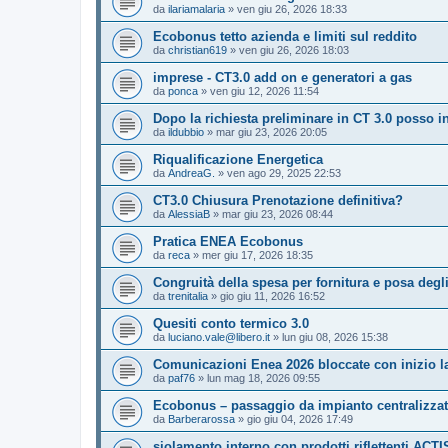
da
ilariamalaria
»
ven giu 26, 2026 18:33
Ecobonus tetto azienda e limiti sul reddito
da
christian619
»
ven giu 26, 2026 18:03
imprese - CT3.0 add on e generatori a gas
da
ponca
»
ven giu 12, 2026 11:54
Dopo la richiesta preliminare in CT 3.0 posso i
da
ildubbio
»
mar giu 23, 2026 20:05
Riqualificazione Energetica
da
AndreaG.
»
ven ago 29, 2025 22:53
CT3.0 Chiusura Prenotazione definitiva?
da
AlessiaB
»
mar giu 23, 2026 08:44
Pratica ENEA Ecobonus
da
reca
»
mer giu 17, 2026 18:35
Congruità della spesa per fornitura e posa degli
da
trenitalia
»
gio giu 11, 2026 16:52
Quesiti conto termico 3.0
da
luciano.vale@libero.it
»
lun giu 08, 2026 15:38
Comunicazioni Enea 2026 bloccate con inizio la
da
paf76
»
lun mag 18, 2026 09:55
Ecobonus – passaggio da impianto centralizzat
da
Barberarossa
»
gio giu 04, 2026 17:49
siolamento interno con prodotti riflettenti ACTI