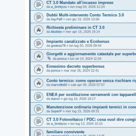
CT 3.0 Mandato all'incasso imprese
da
a_brettyou
»
lun mag 04, 2026 12:24
Dubbi Multi-intervento Conto Termico 3.0
da
Ing.Paff
»
ven giu 19, 2026 10:06
Richiesta preliminare in CT 3.0
da
ildubbio
»
mer apr 15, 2026 19:14
Impianto canalizzato e Ecobonus
da
godeas78
»
lun lug 20, 2026 09:44
Giorgetti e aggiornamento catastale per super
da
ponca
»
lun ott 14, 2024 11:04
Ennesimo decreto superbonus
da
ponca
»
mar mar 26, 2024 22:41
Conto termico: come operare senza rischiare rig
da
marcello60
»
sab apr 05, 2025 07:57
ENEA per sostituzione serramenti con tapparel
da
Aaron
»
gio lug 16, 2026 18:17
Manutenzione ordinaria impianti termici in c
da
SuperP
»
mer lug 15, 2026 09:31
CT 3.0 Fotovoltaico / PDC: cosa vuol dire con
da
a_brettyou
»
lun lug 13, 2026 10:15
familiare convivente