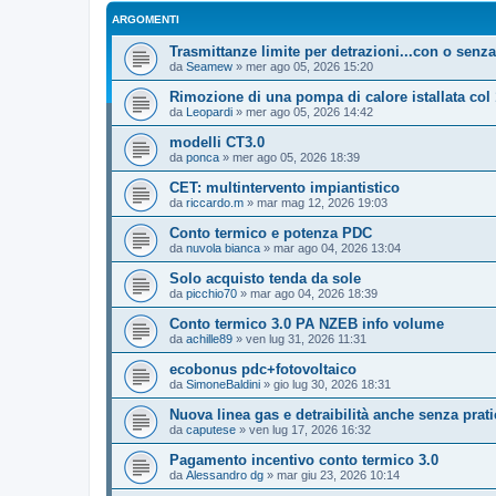
ARGOMENTI
Trasmittanze limite per detrazioni...con o senza
da
Seamew
»
mer ago 05, 2026 15:20
Rimozione di una pompa di calore istallata col
da
Leopardi
»
mer ago 05, 2026 14:42
modelli CT3.0
da
ponca
»
mer ago 05, 2026 18:39
CET: multintervento impiantistico
da
riccardo.m
»
mar mag 12, 2026 19:03
Conto termico e potenza PDC
da
nuvola bianca
»
mar ago 04, 2026 13:04
Solo acquisto tenda da sole
da
picchio70
»
mar ago 04, 2026 18:39
Conto termico 3.0 PA NZEB info volume
da
achille89
»
ven lug 31, 2026 11:31
ecobonus pdc+fotovoltaico
da
SimoneBaldini
»
gio lug 30, 2026 18:31
Nuova linea gas e detraibilità anche senza prati
da
caputese
»
ven lug 17, 2026 16:32
Pagamento incentivo conto termico 3.0
da
Alessandro dg
»
mar giu 23, 2026 10:14