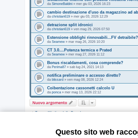
da
SimoneBaldini
»
mer giu 03, 2026 16:23
cambio destinazione d'uso da magazzino ad abi
da
christian619
»
mer giu 03, 2026 12:29
detrazione split idronici
da
christian619
»
ven mag 29, 2026 07:50
Estensione obblighi rinnovabili...FV detraibile?
da
Seamew
»
mar mag 26, 2026 10:20
CT 3.0....Potenza termica e Prated
da
Seamew
»
mer mag 27, 2026 11:12
Bonus riscaldamenti, cosa comprende?
da
Perima87
»
sab lug 24, 2021 14:13
notifica preliminare o accesso diretto?
da
blissard
»
ven mag 08, 2026 12:24
Coibentazione cassonetti calcolo U
da
ponca
»
mer mag 13, 2026 22:12
Nuovo argomento
Torna all’Indice della Board
PERMESSI FORUM
Questo sito web raccog
Non puoi
aprire nuovi argomenti
Non puoi
rispondere negli argomenti