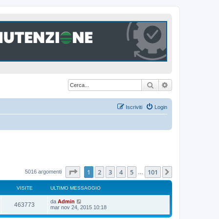
Cerca
Ricerca avanzat
Iscriviti
Login
Pagina
1
di
101
1
2
3
4
5
101
Prossimo
5016 argomenti
…
VISITE
ULTIMO MESSAGGIO
U
da
Admin
V
463773
l
mar nov 24, 2015 10:18
t
i
i