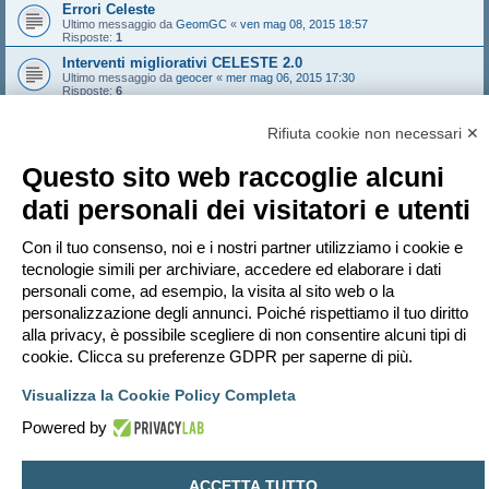
Errori Celeste
Ultimo messaggio da
GeomGC
«
ven mag 08, 2015 18:57
Risposte:
1
Interventi migliorativi CELESTE 2.0
Ultimo messaggio da
geocer
«
mer mag 06, 2015 17:30
Risposte:
6
ore ore perse dietro i problemi tra celeste 2.0 ecc..
Ultimo messaggio da
geocer
«
mer mag 06, 2015 17:29
Rifiuta cookie non necessari ✕
Risposte:
7
Questo sito web raccoglie alcuni
Nuovo argomento
dati personali dei visitatori e utenti
1
2
3
4
Prossimo
173 argomenti
Con il tuo consenso, noi e i nostri partner utilizziamo i cookie e
Vai a
tecnologie simili per archiviare, accedere ed elaborare i dati
personali come, ad esempio, la visita al sito web o la
PERMESSI FORUM
personalizzazione degli annunci. Poiché rispettiamo il tuo diritto
Non puoi
aprire nuovi argomenti
alla privacy, è possibile scegliere di non consentire alcuni tipi di
Non puoi
rispondere negli argomenti
Non puoi
modificare i tuoi messaggi
cookie. Clicca su preferenze GDPR per saperne di più.
Non puoi
cancellare i tuoi messaggi
Non puoi
inviare allegati
Visualizza la Cookie Policy Completa
Indice
Contattaci
Cancella cookie
Tutti gli orari sono
UTC+02:00
Powered by
Creato da
phpBB
® Forum Software © phpBB Limited
Traduzione Italiana
phpBB-Italia.it
ACCETTA TUTTO