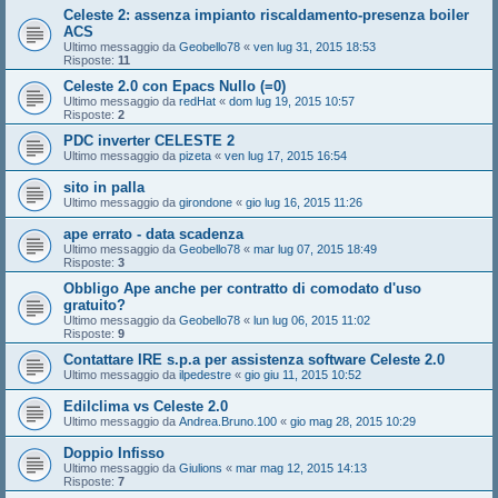
Celeste 2: assenza impianto riscaldamento-presenza boiler
ACS
Ultimo messaggio da
Geobello78
«
ven lug 31, 2015 18:53
Risposte:
11
Celeste 2.0 con Epacs Nullo (=0)
Ultimo messaggio da
redHat
«
dom lug 19, 2015 10:57
Risposte:
2
PDC inverter CELESTE 2
Ultimo messaggio da
pizeta
«
ven lug 17, 2015 16:54
sito in palla
Ultimo messaggio da
girondone
«
gio lug 16, 2015 11:26
ape errato - data scadenza
Ultimo messaggio da
Geobello78
«
mar lug 07, 2015 18:49
Risposte:
3
Obbligo Ape anche per contratto di comodato d'uso
gratuito?
Ultimo messaggio da
Geobello78
«
lun lug 06, 2015 11:02
Risposte:
9
Contattare IRE s.p.a per assistenza software Celeste 2.0
Ultimo messaggio da
ilpedestre
«
gio giu 11, 2015 10:52
Edilclima vs Celeste 2.0
Ultimo messaggio da
Andrea.Bruno.100
«
gio mag 28, 2015 10:29
Doppio Infisso
Ultimo messaggio da
Giulions
«
mar mag 12, 2015 14:13
Risposte:
7