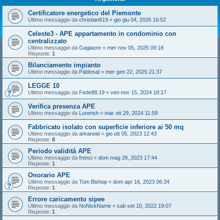
Certificatore energetico del Piemonte
Ultimo messaggio da
christian619
«
gio giu 04, 2026 16:52
Celeste3 - APE appartamento in condominio con
centralizzato
Ultimo messaggio da
Gagiaore
«
mer nov 05, 2025 09:18
Risposte:
1
Bilanciamento impianto
Ultimo messaggio da
Pablosat
«
mer gen 22, 2025 21:37
LEGGE 10
Ultimo messaggio da
Fede88.19
«
ven nov 15, 2024 18:17
Verifica presenza APE
Ultimo messaggio da
Lurensh
«
mar ott 29, 2024 11:59
Fabbricato isolato con superficie inferiore ai 50 mq
Ultimo messaggio da
arkanoid
«
gio ott 05, 2023 12:43
Risposte:
8
Periodo validità APE
Ultimo messaggio da
frenci
«
dom mag 28, 2023 17:44
Risposte:
1
Onorario APE
Ultimo messaggio da
Tom Bishop
«
dom apr 16, 2023 06:34
Risposte:
1
Errore caricamento sipee
Ultimo messaggio da
NoNickName
«
sab set 10, 2022 19:07
Risposte:
1