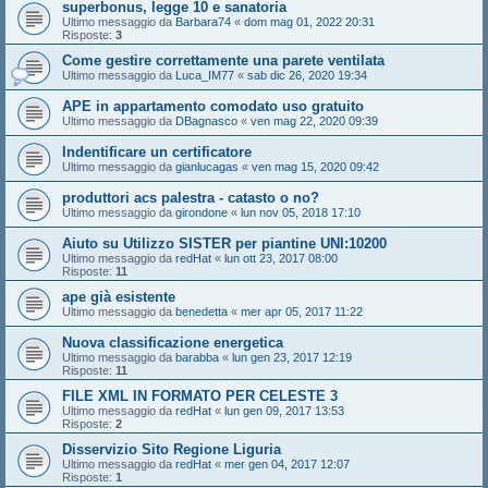
superbonus, legge 10 e sanatoria
Ultimo messaggio da
Barbara74
«
dom mag 01, 2022 20:31
Risposte:
3
Come gestire correttamente una parete ventilata
Ultimo messaggio da
Luca_IM77
«
sab dic 26, 2020 19:34
APE in appartamento comodato uso gratuito
Ultimo messaggio da
DBagnasco
«
ven mag 22, 2020 09:39
Indentificare un certificatore
Ultimo messaggio da
gianlucagas
«
ven mag 15, 2020 09:42
produttori acs palestra - catasto o no?
Ultimo messaggio da
girondone
«
lun nov 05, 2018 17:10
Aiuto su Utilizzo SISTER per piantine UNI:10200
Ultimo messaggio da
redHat
«
lun ott 23, 2017 08:00
Risposte:
11
ape già esistente
Ultimo messaggio da
benedetta
«
mer apr 05, 2017 11:22
Nuova classificazione energetica
Ultimo messaggio da
barabba
«
lun gen 23, 2017 12:19
Risposte:
11
FILE XML IN FORMATO PER CELESTE 3
Ultimo messaggio da
redHat
«
lun gen 09, 2017 13:53
Risposte:
2
Disservizio Sito Regione Liguria
Ultimo messaggio da
redHat
«
mer gen 04, 2017 12:07
Risposte:
1