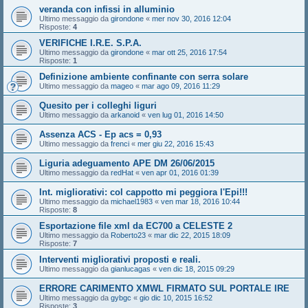
veranda con infissi in alluminio
Ultimo messaggio da
girondone
«
mer nov 30, 2016 12:04
Risposte:
4
VERIFICHE I.R.E. S.P.A.
Ultimo messaggio da
girondone
«
mar ott 25, 2016 17:54
Risposte:
1
Definizione ambiente confinante con serra solare
Ultimo messaggio da
mageo
«
mar ago 09, 2016 11:29
Quesito per i colleghi liguri
Ultimo messaggio da
arkanoid
«
ven lug 01, 2016 14:50
Assenza ACS - Ep acs = 0,93
Ultimo messaggio da
frenci
«
mer giu 22, 2016 15:43
Liguria adeguamento APE DM 26/06/2015
Ultimo messaggio da
redHat
«
ven apr 01, 2016 01:39
Int. migliorativi: col cappotto mi peggiora l'Epi!!!
Ultimo messaggio da
michael1983
«
ven mar 18, 2016 10:44
Risposte:
8
Esportazione file xml da EC700 a CELESTE 2
Ultimo messaggio da
Roberto23
«
mar dic 22, 2015 18:09
Risposte:
7
Interventi migliorativi proposti e reali.
Ultimo messaggio da
gianlucagas
«
ven dic 18, 2015 09:29
ERRORE CARIMENTO XMWL FIRMATO SUL PORTALE IRE
Ultimo messaggio da
gybgc
«
gio dic 10, 2015 16:52
Risposte:
3