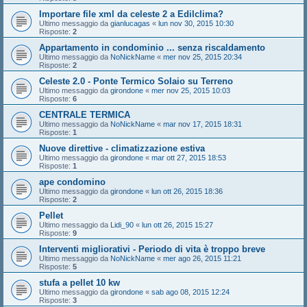
Importare file xml da celeste 2 a Edilclima?
Ultimo messaggio da
gianlucagas
«
lun nov 30, 2015 10:30
Risposte:
2
Appartamento in condominio ... senza riscaldamento
Ultimo messaggio da
NoNickName
«
mer nov 25, 2015 20:34
Risposte:
2
Celeste 2.0 - Ponte Termico Solaio su Terreno
Ultimo messaggio da
girondone
«
mer nov 25, 2015 10:03
Risposte:
6
CENTRALE TERMICA
Ultimo messaggio da
NoNickName
«
mar nov 17, 2015 18:31
Risposte:
1
Nuove direttive - climatizzazione estiva
Ultimo messaggio da
girondone
«
mar ott 27, 2015 18:53
Risposte:
1
ape condomino
Ultimo messaggio da
girondone
«
lun ott 26, 2015 18:36
Risposte:
2
Pellet
Ultimo messaggio da
Lidi_90
«
lun ott 26, 2015 15:27
Risposte:
9
Interventi migliorativi - Periodo di vita è troppo breve
Ultimo messaggio da
NoNickName
«
mer ago 26, 2015 11:21
Risposte:
5
stufa a pellet 10 kw
Ultimo messaggio da
girondone
«
sab ago 08, 2015 12:24
Risposte:
3