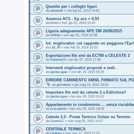
Quesito per i colleghi liguri
da
arkanoid
»
ven lug 01, 2016 14:50
Assenza ACS - Ep acs = 0,93
da
frenci
»
mer giu 22, 2016 15:43
Liguria adeguamento APE DM 26/06/2015
da
redHat
»
ven apr 01, 2016 01:39
Int. migliorativi: col cappotto mi peggiora l'Epi!
da
Lidi_90
»
mar feb 16, 2016 16:53
Esportazione file xml da EC700 a CELESTE 2
da
Roberto23
»
lun dic 07, 2015 17:06
Interventi migliorativi proposti e reali.
da
gianlucagas
»
ven dic 18, 2015 09:29
ERRORE CARIMENTO XMWL FIRMATO SUL PO
da
girondone
»
gio mag 14, 2015 16:06
Importare file xml da celeste 2 a Edilclima?
da
gianlucagas
»
lun nov 30, 2015 10:22
Appartamento in condominio ... senza riscald
da
lui la plume
»
mer nov 25, 2015 18:59
Celeste 2.0 - Ponte Termico Solaio su Terreno
da
GeomGC
»
mar mag 05, 2015 16:57
CENTRALE TERMICA
da
Giulions
»
mar nov 17, 2015 11:10