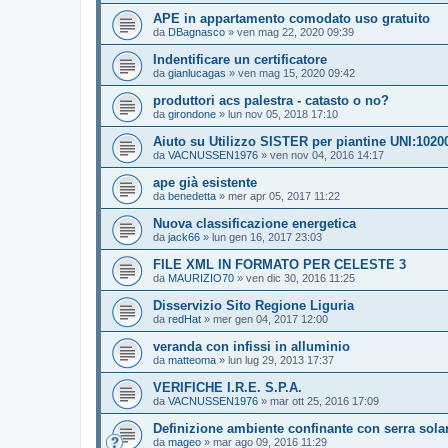
APE in appartamento comodato uso gratuito
da
DBagnasco
»
ven mag 22, 2020 09:39
Indentificare un certificatore
da
gianlucagas
»
ven mag 15, 2020 09:42
produttori acs palestra - catasto o no?
da
girondone
»
lun nov 05, 2018 17:10
Aiuto su Utilizzo SISTER per piantine UNI:1020
da
VACNUSSEN1976
»
ven nov 04, 2016 14:17
ape già esistente
da
benedetta
»
mer apr 05, 2017 11:22
Nuova classificazione energetica
da
jack66
»
lun gen 16, 2017 23:03
FILE XML IN FORMATO PER CELESTE 3
da
MAURIZIO70
»
ven dic 30, 2016 11:25
Disservizio Sito Regione Liguria
da
redHat
»
mer gen 04, 2017 12:00
veranda con infissi in alluminio
da
matteoma
»
lun lug 29, 2013 17:37
VERIFICHE I.R.E. S.P.A.
da
VACNUSSEN1976
»
mar ott 25, 2016 17:09
Definizione ambiente confinante con serra sola
da
mageo
»
mar ago 09, 2016 11:29