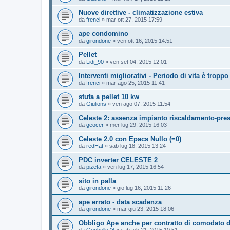
Nuove direttive - climatizzazione estiva
da
frenci
»
mar ott 27, 2015 17:59
ape condomino
da
girondone
»
ven ott 16, 2015 14:51
Pellet
da
Lidi_90
»
ven set 04, 2015 12:01
Interventi migliorativi - Periodo di vita è troppo
da
frenci
»
mar ago 25, 2015 11:41
stufa a pellet 10 kw
da
Giulions
»
ven ago 07, 2015 11:54
Celeste 2: assenza impianto riscaldamento-pre
da
geocer
»
mer lug 29, 2015 16:03
Celeste 2.0 con Epacs Nullo (=0)
da
redHat
»
sab lug 18, 2015 13:24
PDC inverter CELESTE 2
da
pizeta
»
ven lug 17, 2015 16:54
sito in palla
da
girondone
»
gio lug 16, 2015 11:26
ape errato - data scadenza
da
girondone
»
mar giu 23, 2015 18:06
Obbligo Ape anche per contratto di comodato d