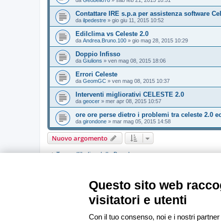
da
Geobello78
»
sab feb 21, 2015 10:51
Contattare IRE s.p.a per assistenza software Cel
da
ilpedestre
»
gio giu 11, 2015 10:52
Edilclima vs Celeste 2.0
da
Andrea.Bruno.100
»
gio mag 28, 2015 10:29
Doppio Infisso
da
Giulions
»
ven mag 08, 2015 18:06
Errori Celeste
da
GeomGC
»
ven mag 08, 2015 10:37
Interventi migliorativi CELESTE 2.0
da
geocer
»
mer apr 08, 2015 10:57
ore ore perse dietro i problemi tra celeste 2.0 ec
da
girondone
»
mar mag 05, 2015 14:58
Nuovo argomento
Torna all’Indice della Board
PERMESSI FORUM
Questo sito web raccog
Non puoi
aprire nuovi argomenti
Non puoi
rispondere negli argomenti
visitatori e utenti
Non puoi
modificare i tuoi messaggi
Non puoi
cancellare i tuoi messaggi
Non puoi
inviare allegati
Con il tuo consenso, noi e i nostri partner