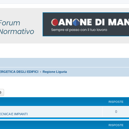
RGETICA DEGLI EDIFICI
Regione Liguria
ca
Ricerca avanzata
RISPOSTE
R
0
NICA E IMPIANTI
i
RISPOSTE
s