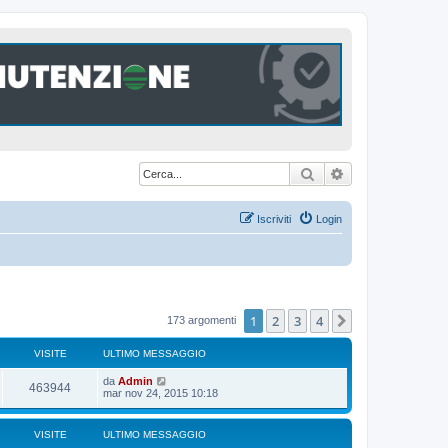
Cerca
Ricerca avanzat
Iscriviti
Login
1
2
3
4
Prossimo
173 argomenti
VISITE
ULTIMO MESSAGGIO
U
da
Admin
V
463944
l
mar nov 24, 2015 10:18
t
i
i
m
VISITE
ULTIMO MESSAGGIO
s
o