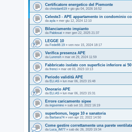
Certificatore energetico del Piemonte
da
christian619
»
gio giu 04, 2026 16:52
Celeste3 - APE appartamento in condominio con
da
ayla
»
mer giu 12, 2024 12:10
Bilanciamento impianto
da
Pablosat
»
mer gen 22, 2025 21:37
LEGGE 10
da
Fede88.19
»
ven nov 15, 2024 18:17
Verifica presenza APE
da
Lurensh
»
mar ott 29, 2024 11:59
Fabbricato isolato con superficie inferiore ai 5
da
frenci
»
mar ott 03, 2023 10:13
Periodo validità APE
da
ELI.AS
»
lun mar 06, 2023 15:48
Onorario APE
da
ELI.AS
»
lun mar 06, 2023 15:31
Errore caricamento sipee
da
ingsemino
»
sab set 10, 2022 16:19
superbonus, legge 10 e sanatoria
da
Barbara74
»
ven apr 22, 2022 14:50
Come gestire correttamente una parete ventilat
da
Luca_IM77
»
sab dic 26, 2020 19:34