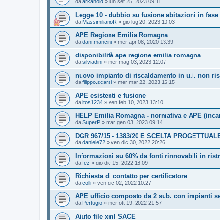
da
arkanoid
»
lun set 25, 2023 09:11
Legge 10 - dubbio su fusione abitazioni in fase 
da
MassimilianoR
»
gio lug 20, 2023 10:03
APE Regione Emilia Romagna
da
dani.mancini
»
mer apr 08, 2020 13:39
disponibilità ape regione emilia romagna
da
silviadini
»
mer mag 03, 2023 12:07
nuovo impianto di riscaldamento in u.i. non ris
da
filippo.scarsi
»
mer mar 22, 2023 16:15
APE esistenti e fusione
da
itos1234
»
ven feb 10, 2023 13:10
HELP Emilia Romagna - normativa e APE (incar
da
SuperP
»
mar gen 03, 2023 09:14
DGR 967/15 - 1383/20 E SCELTA PROGETTUAL
da
daniele72
»
ven dic 30, 2022 20:26
Informazioni su 60% da fonti rinnovabili in ris
da
fez
»
gio dic 15, 2022 18:09
Richiesta di contatto per certificatore
da
colli
»
ven dic 02, 2022 10:27
APE ufficio composto da 2 sub. con impianti s
da
Pertugio
»
mer ott 19, 2022 21:57
Aiuto file xml SACE