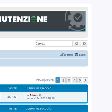
Cerca
Ricerca avanzat
Iscriviti
Login
1
2
3
4
5
Prossimo
245 argomenti
VISITE
ULTIMO MESSAGGIO
U
da
Admin
V
463961
l
mar nov 24, 2015 10:18
t
i
i
m
VISITE
ULTIMO MESSAGGIO
s
o