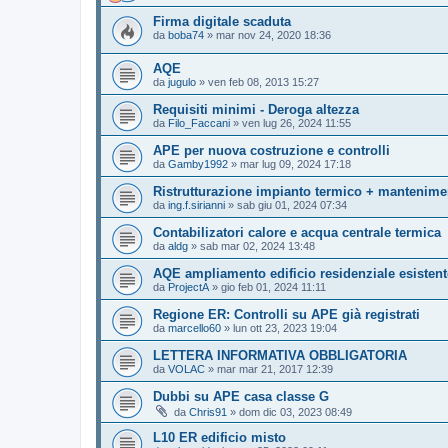
Firma digitale scaduta
da
boba74
»
mar nov 24, 2020 18:36
AQE
da
jugulo
»
ven feb 08, 2013 15:27
Requisiti minimi - Deroga altezza
da
Filo_Faccani
»
ven lug 26, 2024 11:55
APE per nuova costruzione e controlli
da
Gamby1992
»
mar lug 09, 2024 17:18
Ristrutturazione impianto termico + mantenimen
da
ing.f.sirianni
»
sab giu 01, 2024 07:34
Contabilizatori calore e acqua centrale termica
da
aldg
»
sab mar 02, 2024 13:48
AQE ampliamento edificio residenziale esisten
da
ProjectA
»
gio feb 01, 2024 11:11
Regione ER: Controlli su APE già registrati
da
marcello60
»
lun ott 23, 2023 19:04
LETTERA INFORMATIVA OBBLIGATORIA
da
VOLAC
»
mar mar 21, 2017 12:39
Dubbi su APE casa classe G
da
Chris91
»
dom dic 03, 2023 08:49
L10 ER edificio misto