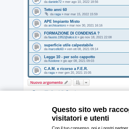
da
daniele72
»
mer ago 10, 2022 18:56
Tetto anni 60
da
raga
»
mar mar 15, 2022 15:59
APE Impianto Misto
da
archisantoro
»
mar nov 30, 2021 16:16
FORMAZIONE DI CONDENSA ?
da
fausto.1952@alice.it
»
gio nov 18, 2021 22:08
superficie utile calpestabile
da
marcello60
»
ven ott 08, 2021 09:14
Legge 10 - per solo cappotto
da
Koolone
»
gio apr 08, 2021 09:03
C.A.M. e ricorso a F.E.R.
da
raga
»
mer gen 20, 2021 15:05
Nuovo argomento
Torna all’Indice della Board
PERMESSI FORUM
Questo sito web raccog
Non puoi
aprire nuovi argomenti
Non puoi
rispondere negli argomenti
visitatori e utenti
Non puoi
modificare i tuoi messaggi
Non puoi
cancellare i tuoi messaggi
Non puoi
inviare allegati
Con il tuo consenso, noi e i nostri partner