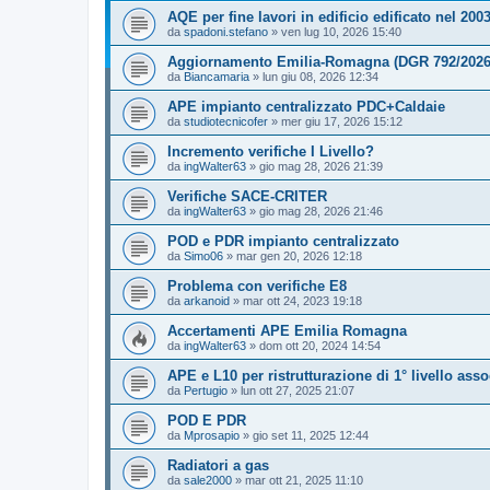
AQE per fine lavori in edificio edificato nel 200
da
spadoni.stefano
»
ven lug 10, 2026 15:40
Aggiornamento Emilia-Romagna (DGR 792/2026) 
da
Biancamaria
»
lun giu 08, 2026 12:34
APE impianto centralizzato PDC+Caldaie
da
studiotecnicofer
»
mer giu 17, 2026 15:12
Incremento verifiche I Livello?
da
ingWalter63
»
gio mag 28, 2026 21:39
Verifiche SACE-CRITER
da
ingWalter63
»
gio mag 28, 2026 21:46
POD e PDR impianto centralizzato
da
Simo06
»
mar gen 20, 2026 12:18
Problema con verifiche E8
da
arkanoid
»
mar ott 24, 2023 19:18
Accertamenti APE Emilia Romagna
da
ingWalter63
»
dom ott 20, 2024 14:54
APE e L10 per ristrutturazione di 1° livello asso
da
Pertugio
»
lun ott 27, 2025 21:07
POD E PDR
da
Mprosapio
»
gio set 11, 2025 12:44
Radiatori a gas
da
sale2000
»
mar ott 21, 2025 11:10