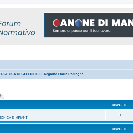
RGETICA DEGLI EDIFICI
Regione Emilia Romagna
ca
Ricerca avanzata
RISPOSTE
R
0
NICA E IMPIANTI
i
RISPOSTE
s