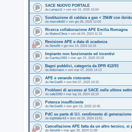
SACE NUOVO PORTALE
da
Lampo11
»
ven set 19, 2025 15:04
Sostituzione di caldaia a gas < 35kW con ibrido
da
marcello60
»
ven giu 06, 2025 12:00
Ricerca collaborazione APE Emilia Romagna
da
MatteoClima
»
ven ott 04, 2024 11:31
Revisione APE e data di scadenza
da
Simo06
»
gio nov 14, 2024 10:15
Impianto non funzionante ed incentivi
da
Gamby1992
»
mer apr 23, 2025 03:28
Bagni pubblici, categoria da DPR 412/93
da
boltzmann
»
ven mar 07, 2025 14:13
APE e verande ristorante
da
NicGia85
»
ven feb 07, 2025 10:32
Problemi di accesso al SACE nelle ultime sett
da
sale2000
»
mar lug 16, 2024 15:19
Potenza insufficiente
da
NicGia85
»
mer gen 15, 2025 10:45
PdC su parte di U.I. rendimento di generazion
da
ingWalter63
»
dom ott 20, 2024 13:51
Cancellazione APE fatta da un altro tecnico, si
da
Simo06
»
mar gen 30, 2024 11:08