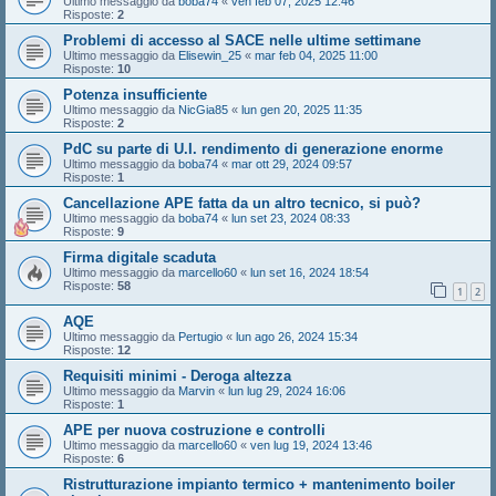
Ultimo messaggio da
boba74
«
ven feb 07, 2025 12:46
Risposte:
2
Problemi di accesso al SACE nelle ultime settimane
Ultimo messaggio da
Elisewin_25
«
mar feb 04, 2025 11:00
Risposte:
10
Potenza insufficiente
Ultimo messaggio da
NicGia85
«
lun gen 20, 2025 11:35
Risposte:
2
PdC su parte di U.I. rendimento di generazione enorme
Ultimo messaggio da
boba74
«
mar ott 29, 2024 09:57
Risposte:
1
Cancellazione APE fatta da un altro tecnico, si può?
Ultimo messaggio da
boba74
«
lun set 23, 2024 08:33
Risposte:
9
Firma digitale scaduta
Ultimo messaggio da
marcello60
«
lun set 16, 2024 18:54
Risposte:
58
1
2
AQE
Ultimo messaggio da
Pertugio
«
lun ago 26, 2024 15:34
Risposte:
12
Requisiti minimi - Deroga altezza
Ultimo messaggio da
Marvin
«
lun lug 29, 2024 16:06
Risposte:
1
APE per nuova costruzione e controlli
Ultimo messaggio da
marcello60
«
ven lug 19, 2024 13:46
Risposte:
6
Ristrutturazione impianto termico + mantenimento boiler