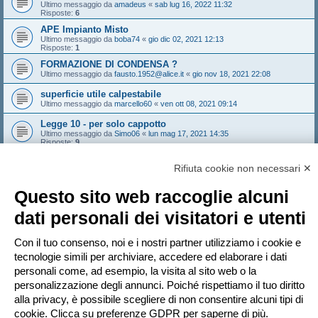
Ultimo messaggio da
amadeus
«
sab lug 16, 2022 11:32
Risposte:
6
APE Impianto Misto
Ultimo messaggio da
boba74
«
gio dic 02, 2021 12:13
Risposte:
1
FORMAZIONE DI CONDENSA ?
Ultimo messaggio da
fausto.1952@alice.it
«
gio nov 18, 2021 22:08
superficie utile calpestabile
Ultimo messaggio da
marcello60
«
ven ott 08, 2021 09:14
Legge 10 - per solo cappotto
Ultimo messaggio da
Simo06
«
lun mag 17, 2021 14:35
Risposte:
9
C.A.M. e ricorso a F.E.R.
Rifiuta cookie non necessari ✕
Ultimo messaggio da
raga
«
mer gen 20, 2021 15:05
Questo sito web raccoglie alcuni
Nuovo argomento
1
2
3
4
5
dati personali dei visitatori e utenti
Prossimo
245 argomenti
Vai a
Con il tuo consenso, noi e i nostri partner utilizziamo i cookie e
tecnologie simili per archiviare, accedere ed elaborare i dati
personali come, ad esempio, la visita al sito web o la
PERMESSI FORUM
personalizzazione degli annunci. Poiché rispettiamo il tuo diritto
Non puoi
aprire nuovi argomenti
Non puoi
rispondere negli argomenti
alla privacy, è possibile scegliere di non consentire alcuni tipi di
Non puoi
modificare i tuoi messaggi
cookie. Clicca su preferenze GDPR per saperne di più.
Non puoi
cancellare i tuoi messaggi