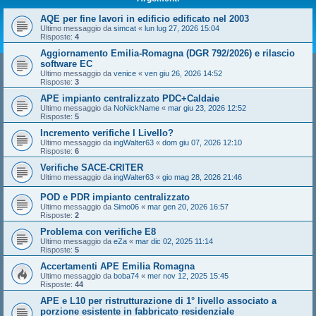
AQE per fine lavori in edificio edificato nel 2003
Ultimo messaggio da
simcat
«
lun lug 27, 2026 15:04
Risposte:
4
Aggiornamento Emilia-Romagna (DGR 792/2026) e rilascio
software EC
Ultimo messaggio da
venice
«
ven giu 26, 2026 14:52
Risposte:
3
APE impianto centralizzato PDC+Caldaie
Ultimo messaggio da
NoNickName
«
mar giu 23, 2026 12:52
Risposte:
5
Incremento verifiche I Livello?
Ultimo messaggio da
ingWalter63
«
dom giu 07, 2026 12:10
Risposte:
6
Verifiche SACE-CRITER
Ultimo messaggio da
ingWalter63
«
gio mag 28, 2026 21:46
POD e PDR impianto centralizzato
Ultimo messaggio da
Simo06
«
mar gen 20, 2026 16:57
Risposte:
2
Problema con verifiche E8
Ultimo messaggio da
eZa
«
mar dic 02, 2025 11:14
Risposte:
5
Accertamenti APE Emilia Romagna
Ultimo messaggio da
boba74
«
mer nov 12, 2025 15:45
Risposte:
44
APE e L10 per ristrutturazione di 1° livello associato a
porzione esistente in fabbricato residenziale