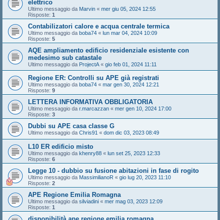
elettrico
Ultimo messaggio da
Marvin
«
mer giu 05, 2024 12:55
Risposte:
1
Contabilizatori calore e acqua centrale termica
Ultimo messaggio da
boba74
«
lun mar 04, 2024 10:09
Risposte:
5
AQE ampliamento edificio residenziale esistente con
medesimo sub catastale
Ultimo messaggio da
ProjectA
«
gio feb 01, 2024 11:11
Regione ER: Controlli su APE già registrati
Ultimo messaggio da
boba74
«
mar gen 30, 2024 12:21
Risposte:
9
LETTERA INFORMATIVA OBBLIGATORIA
Ultimo messaggio da
r.marcazzan
«
mer gen 10, 2024 17:00
Risposte:
3
Dubbi su APE casa classe G
Ultimo messaggio da
Chris91
«
dom dic 03, 2023 08:49
L10 ER edificio misto
Ultimo messaggio da
khenry88
«
lun set 25, 2023 12:33
Risposte:
6
Legge 10 - dubbio su fusione abitazioni in fase di rogito
Ultimo messaggio da
MassimilianoR
«
gio lug 20, 2023 11:10
Risposte:
2
APE Regione Emilia Romagna
Ultimo messaggio da
silviadini
«
mer mag 03, 2023 12:09
Risposte:
1
disponibilità ape regione emilia romagna