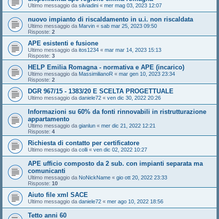
Ultimo messaggio da
silviadini
«
mer mag 03, 2023 12:07
nuovo impianto di riscaldamento in u.i. non riscaldata
Ultimo messaggio da
Marvin
«
sab mar 25, 2023 09:50
Risposte:
2
APE esistenti e fusione
Ultimo messaggio da
itos1234
«
mar mar 14, 2023 15:13
Risposte:
3
HELP Emilia Romagna - normativa e APE (incarico)
Ultimo messaggio da
MassimilianoR
«
mar gen 10, 2023 23:34
Risposte:
2
DGR 967/15 - 1383/20 E SCELTA PROGETTUALE
Ultimo messaggio da
daniele72
«
ven dic 30, 2022 20:26
Informazioni su 60% da fonti rinnovabili in ristrutturazione
appartamento
Ultimo messaggio da
gianlun
«
mer dic 21, 2022 12:21
Risposte:
4
Richiesta di contatto per certificatore
Ultimo messaggio da
colli
«
ven dic 02, 2022 10:27
APE ufficio composto da 2 sub. con impianti separata ma
comunicanti
Ultimo messaggio da
NoNickName
«
gio ott 20, 2022 23:33
Risposte:
10
Aiuto file xml SACE
Ultimo messaggio da
daniele72
«
mer ago 10, 2022 18:56
Tetto anni 60