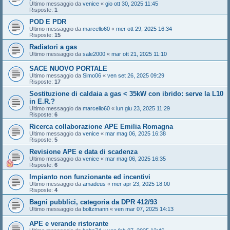
Ultimo messaggio da
venice
«
gio ott 30, 2025 11:45
Risposte:
1
POD E PDR
Ultimo messaggio da
marcello60
«
mer ott 29, 2025 16:34
Risposte:
15
Radiatori a gas
Ultimo messaggio da
sale2000
«
mar ott 21, 2025 11:10
SACE NUOVO PORTALE
Ultimo messaggio da
Simo06
«
ven set 26, 2025 09:29
Risposte:
17
Sostituzione di caldaia a gas < 35kW con ibrido: serve la L10
in E.R.?
Ultimo messaggio da
marcello60
«
lun giu 23, 2025 11:29
Risposte:
6
Ricerca collaborazione APE Emilia Romagna
Ultimo messaggio da
venice
«
mar mag 06, 2025 16:38
Risposte:
5
Revisione APE e data di scadenza
Ultimo messaggio da
venice
«
mar mag 06, 2025 16:35
Risposte:
6
Impianto non funzionante ed incentivi
Ultimo messaggio da
amadeus
«
mer apr 23, 2025 18:00
Risposte:
4
Bagni pubblici, categoria da DPR 412/93
Ultimo messaggio da
boltzmann
«
ven mar 07, 2025 14:13
APE e verande ristorante