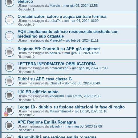
elettrico
Ultimo messaggio da
Marvin
«
mer giu 05, 2024 12:55
Risposte:
1
Contabilizatori calore e acqua centrale termica
Ultimo messaggio da
boba74
«
lun mar 04, 2024 10:09
Risposte:
5
AQE ampliamento edificio residenziale esistente con
medesimo sub catastale
Ultimo messaggio da
ProjectA
«
gio feb 01, 2024 11:11
Regione ER: Controlli su APE già registrati
Ultimo messaggio da
boba74
«
mar gen 30, 2024 12:21
Risposte:
9
LETTERA INFORMATIVA OBBLIGATORIA
Ultimo messaggio da
r.marcazzan
«
mer gen 10, 2024 17:00
Risposte:
3
Dubbi su APE casa classe G
Ultimo messaggio da
Chris91
«
dom dic 03, 2023 08:49
L10 ER edificio misto
Ultimo messaggio da
khenry88
«
lun set 25, 2023 12:33
Risposte:
6
Legge 10 - dubbio su fusione abitazioni in fase di rogito
Ultimo messaggio da
MassimilianoR
«
gio lug 20, 2023 11:10
Risposte:
2
APE Regione Emilia Romagna
Ultimo messaggio da
silviadini
«
mer mag 03, 2023 12:09
Risposte:
1
disponibilità ape regione emilia romagna