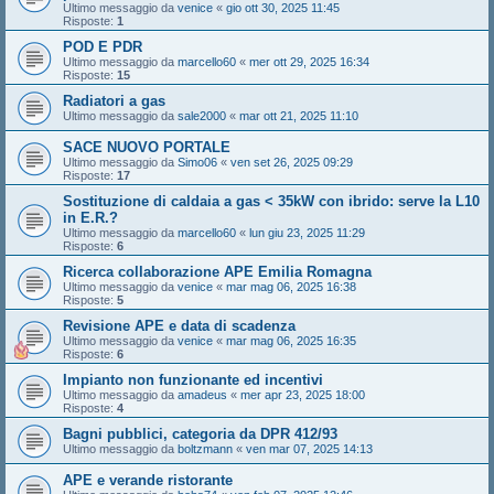
Ultimo messaggio da
venice
«
gio ott 30, 2025 11:45
Risposte:
1
POD E PDR
Ultimo messaggio da
marcello60
«
mer ott 29, 2025 16:34
Risposte:
15
Radiatori a gas
Ultimo messaggio da
sale2000
«
mar ott 21, 2025 11:10
SACE NUOVO PORTALE
Ultimo messaggio da
Simo06
«
ven set 26, 2025 09:29
Risposte:
17
Sostituzione di caldaia a gas < 35kW con ibrido: serve la L10
in E.R.?
Ultimo messaggio da
marcello60
«
lun giu 23, 2025 11:29
Risposte:
6
Ricerca collaborazione APE Emilia Romagna
Ultimo messaggio da
venice
«
mar mag 06, 2025 16:38
Risposte:
5
Revisione APE e data di scadenza
Ultimo messaggio da
venice
«
mar mag 06, 2025 16:35
Risposte:
6
Impianto non funzionante ed incentivi
Ultimo messaggio da
amadeus
«
mer apr 23, 2025 18:00
Risposte:
4
Bagni pubblici, categoria da DPR 412/93
Ultimo messaggio da
boltzmann
«
ven mar 07, 2025 14:13
APE e verande ristorante