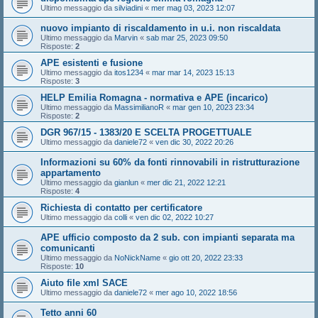
Ultimo messaggio da
silviadini
«
mer mag 03, 2023 12:07
nuovo impianto di riscaldamento in u.i. non riscaldata
Ultimo messaggio da
Marvin
«
sab mar 25, 2023 09:50
Risposte:
2
APE esistenti e fusione
Ultimo messaggio da
itos1234
«
mar mar 14, 2023 15:13
Risposte:
3
HELP Emilia Romagna - normativa e APE (incarico)
Ultimo messaggio da
MassimilianoR
«
mar gen 10, 2023 23:34
Risposte:
2
DGR 967/15 - 1383/20 E SCELTA PROGETTUALE
Ultimo messaggio da
daniele72
«
ven dic 30, 2022 20:26
Informazioni su 60% da fonti rinnovabili in ristrutturazione
appartamento
Ultimo messaggio da
gianlun
«
mer dic 21, 2022 12:21
Risposte:
4
Richiesta di contatto per certificatore
Ultimo messaggio da
colli
«
ven dic 02, 2022 10:27
APE ufficio composto da 2 sub. con impianti separata ma
comunicanti
Ultimo messaggio da
NoNickName
«
gio ott 20, 2022 23:33
Risposte:
10
Aiuto file xml SACE
Ultimo messaggio da
daniele72
«
mer ago 10, 2022 18:56
Tetto anni 60