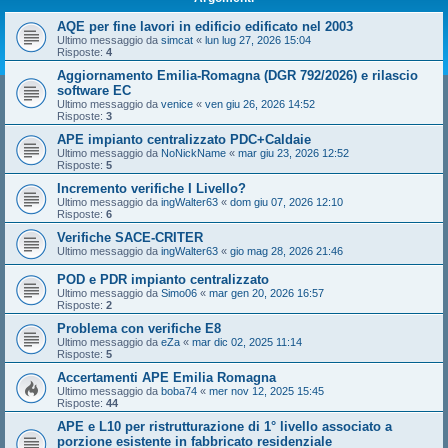
AQE per fine lavori in edificio edificato nel 2003
Ultimo messaggio da
simcat
«
lun lug 27, 2026 15:04
Risposte:
4
Aggiornamento Emilia-Romagna (DGR 792/2026) e rilascio
software EC
Ultimo messaggio da
venice
«
ven giu 26, 2026 14:52
Risposte:
3
APE impianto centralizzato PDC+Caldaie
Ultimo messaggio da
NoNickName
«
mar giu 23, 2026 12:52
Risposte:
5
Incremento verifiche I Livello?
Ultimo messaggio da
ingWalter63
«
dom giu 07, 2026 12:10
Risposte:
6
Verifiche SACE-CRITER
Ultimo messaggio da
ingWalter63
«
gio mag 28, 2026 21:46
POD e PDR impianto centralizzato
Ultimo messaggio da
Simo06
«
mar gen 20, 2026 16:57
Risposte:
2
Problema con verifiche E8
Ultimo messaggio da
eZa
«
mar dic 02, 2025 11:14
Risposte:
5
Accertamenti APE Emilia Romagna
Ultimo messaggio da
boba74
«
mer nov 12, 2025 15:45
Risposte:
44
APE e L10 per ristrutturazione di 1° livello associato a
porzione esistente in fabbricato residenziale