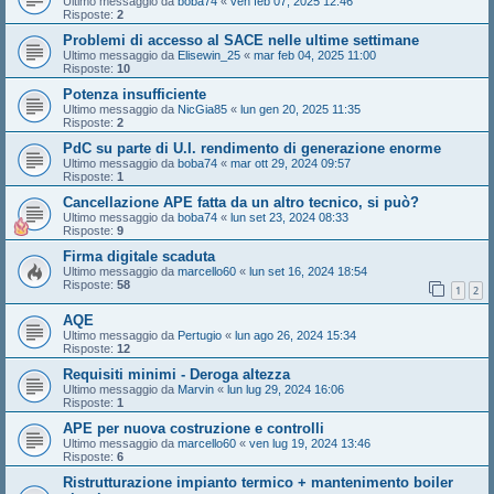
Ultimo messaggio da
boba74
«
ven feb 07, 2025 12:46
Risposte:
2
Problemi di accesso al SACE nelle ultime settimane
Ultimo messaggio da
Elisewin_25
«
mar feb 04, 2025 11:00
Risposte:
10
Potenza insufficiente
Ultimo messaggio da
NicGia85
«
lun gen 20, 2025 11:35
Risposte:
2
PdC su parte di U.I. rendimento di generazione enorme
Ultimo messaggio da
boba74
«
mar ott 29, 2024 09:57
Risposte:
1
Cancellazione APE fatta da un altro tecnico, si può?
Ultimo messaggio da
boba74
«
lun set 23, 2024 08:33
Risposte:
9
Firma digitale scaduta
Ultimo messaggio da
marcello60
«
lun set 16, 2024 18:54
Risposte:
58
1
2
AQE
Ultimo messaggio da
Pertugio
«
lun ago 26, 2024 15:34
Risposte:
12
Requisiti minimi - Deroga altezza
Ultimo messaggio da
Marvin
«
lun lug 29, 2024 16:06
Risposte:
1
APE per nuova costruzione e controlli
Ultimo messaggio da
marcello60
«
ven lug 19, 2024 13:46
Risposte:
6
Ristrutturazione impianto termico + mantenimento boiler