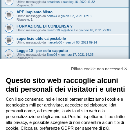
Ultimo messaggio da
amadeus
«
sab lug 16, 2022 11:32
Risposte:
6
APE Impianto Misto
Ultimo messaggio da
boba74
«
gio dic 02, 2021 12:13
Risposte:
1
FORMAZIONE DI CONDENSA ?
Ultimo messaggio da
fausto.1952@alice.it
«
gio nov 18, 2021 22:08
superficie utile calpestabile
Ultimo messaggio da
marcello60
«
ven ott 08, 2021 09:14
Legge 10 - per solo cappotto
Ultimo messaggio da
Simo06
«
lun mag 17, 2021 14:35
Risposte:
9
C.A.M. e ricorso a F.E.R.
Rifiuta cookie non necessari ✕
Ultimo messaggio da
raga
«
mer gen 20, 2021 15:05
Questo sito web raccoglie alcuni
Nuovo argomento
1
2
3
4
5
dati personali dei visitatori e utenti
Prossimo
245 argomenti
Vai a
Con il tuo consenso, noi e i nostri partner utilizziamo i cookie e
tecnologie simili per archiviare, accedere ed elaborare i dati
personali come, ad esempio, la visita al sito web o la
PERMESSI FORUM
personalizzazione degli annunci. Poiché rispettiamo il tuo diritto
Non puoi
aprire nuovi argomenti
Non puoi
rispondere negli argomenti
alla privacy, è possibile scegliere di non consentire alcuni tipi di
Non puoi
modificare i tuoi messaggi
cookie. Clicca su preferenze GDPR per saperne di più.
Non puoi
cancellare i tuoi messaggi