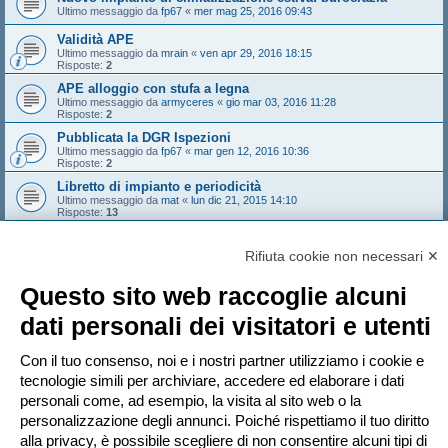
Ultimo messaggio da
fp67
«
mer mag 25, 2016 09:43
Validità APE
Ultimo messaggio da
mrain
«
ven apr 29, 2016 18:15
Risposte:
2
APE alloggio con stufa a legna
Ultimo messaggio da
armyceres
«
gio mar 03, 2016 11:28
Risposte:
2
Pubblicata la DGR Ispezioni
Ultimo messaggio da
fp67
«
mar gen 12, 2016 10:36
Risposte:
2
Libretto di impianto e periodicità
Ultimo messaggio da
mat
«
lun dic 21, 2015 14:10
Risposte:
13
cercasi collega abilitato APE Piemonte dalle parti di Novara
Ultimo messaggio da
Daniela Chiarello
«
lun dic 14, 2015 22:12
Rifiuta cookie non necessari ✕
Risposte:
1
Nuovo argomento
Questo sito web raccoglie alcuni
Pagina
1
di
10
1
2
3
4
5
10
Prossimo
dati personali dei visitatori e utenti
485 argomenti
…
Vai a
Con il tuo consenso, noi e i nostri partner utilizziamo i cookie e
tecnologie simili per archiviare, accedere ed elaborare i dati
personali come, ad esempio, la visita al sito web o la
PERMESSI FORUM
personalizzazione degli annunci. Poiché rispettiamo il tuo diritto
Non puoi
aprire nuovi argomenti
Non puoi
rispondere negli argomenti
alla privacy, è possibile scegliere di non consentire alcuni tipi di