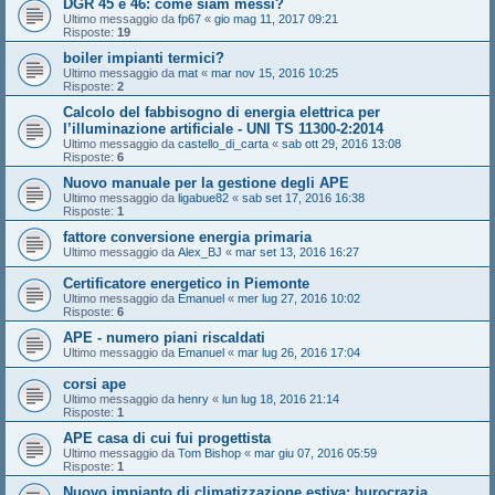
DGR 45 e 46: come siam messi?
Ultimo messaggio da
fp67
«
gio mag 11, 2017 09:21
Risposte:
19
boiler impianti termici?
Ultimo messaggio da
mat
«
mar nov 15, 2016 10:25
Risposte:
2
Calcolo del fabbisogno di energia elettrica per
l’illuminazione artificiale - UNI TS 11300-2:2014
Ultimo messaggio da
castello_di_carta
«
sab ott 29, 2016 13:08
Risposte:
6
Nuovo manuale per la gestione degli APE
Ultimo messaggio da
ligabue82
«
sab set 17, 2016 16:38
Risposte:
1
fattore conversione energia primaria
Ultimo messaggio da
Alex_BJ
«
mar set 13, 2016 16:27
Certificatore energetico in Piemonte
Ultimo messaggio da
Emanuel
«
mer lug 27, 2016 10:02
Risposte:
6
APE - numero piani riscaldati
Ultimo messaggio da
Emanuel
«
mar lug 26, 2016 17:04
corsi ape
Ultimo messaggio da
henry
«
lun lug 18, 2016 21:14
Risposte:
1
APE casa di cui fui progettista
Ultimo messaggio da
Tom Bishop
«
mar giu 07, 2016 05:59
Risposte:
1
Nuovo impianto di climatizzazione estiva: burocrazia