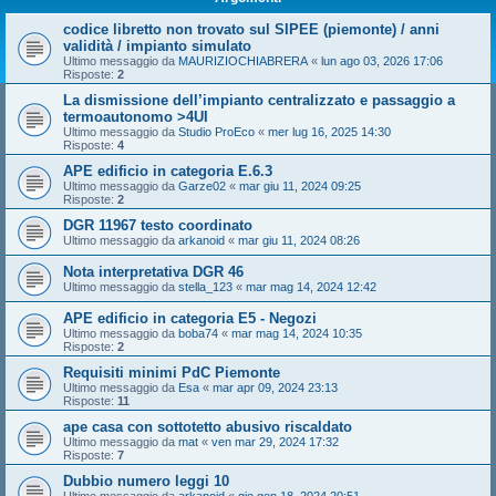
codice libretto non trovato sul SIPEE (piemonte) / anni
validità / impianto simulato
Ultimo messaggio da
MAURIZIOCHIABRERA
«
lun ago 03, 2026 17:06
Risposte:
2
La dismissione dell’impianto centralizzato e passaggio a
termoautonomo >4UI
Ultimo messaggio da
Studio ProEco
«
mer lug 16, 2025 14:30
Risposte:
4
APE edificio in categoria E.6.3
Ultimo messaggio da
Garze02
«
mar giu 11, 2024 09:25
Risposte:
2
DGR 11967 testo coordinato
Ultimo messaggio da
arkanoid
«
mar giu 11, 2024 08:26
Nota interpretativa DGR 46
Ultimo messaggio da
stella_123
«
mar mag 14, 2024 12:42
APE edificio in categoria E5 - Negozi
Ultimo messaggio da
boba74
«
mar mag 14, 2024 10:35
Risposte:
2
Requisiti minimi PdC Piemonte
Ultimo messaggio da
Esa
«
mar apr 09, 2024 23:13
Risposte:
11
ape casa con sottotetto abusivo riscaldato
Ultimo messaggio da
mat
«
ven mar 29, 2024 17:32
Risposte:
7
Dubbio numero leggi 10
Ultimo messaggio da
arkanoid
«
gio gen 18, 2024 20:51