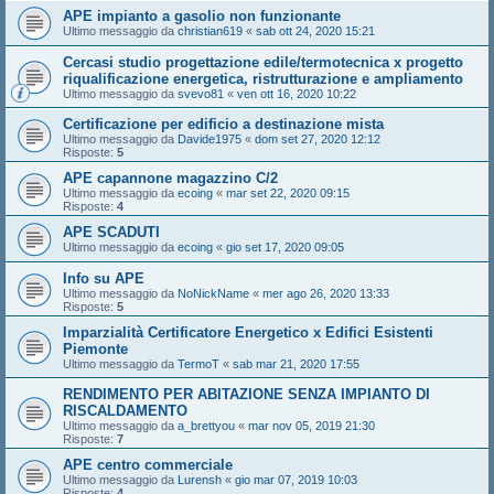
APE impianto a gasolio non funzionante
Ultimo messaggio da
christian619
«
sab ott 24, 2020 15:21
Cercasi studio progettazione edile/termotecnica x progetto
riqualificazione energetica, ristrutturazione e ampliamento
Ultimo messaggio da
svevo81
«
ven ott 16, 2020 10:22
Certificazione per edificio a destinazione mista
Ultimo messaggio da
Davide1975
«
dom set 27, 2020 12:12
Risposte:
5
APE capannone magazzino C/2
Ultimo messaggio da
ecoing
«
mar set 22, 2020 09:15
Risposte:
4
APE SCADUTI
Ultimo messaggio da
ecoing
«
gio set 17, 2020 09:05
Info su APE
Ultimo messaggio da
NoNickName
«
mer ago 26, 2020 13:33
Risposte:
5
Imparzialità Certificatore Energetico x Edifici Esistenti
Piemonte
Ultimo messaggio da
TermoT
«
sab mar 21, 2020 17:55
RENDIMENTO PER ABITAZIONE SENZA IMPIANTO DI
RISCALDAMENTO
Ultimo messaggio da
a_brettyou
«
mar nov 05, 2019 21:30
Risposte:
7
APE centro commerciale
Ultimo messaggio da
Lurensh
«
gio mar 07, 2019 10:03
Risposte:
4