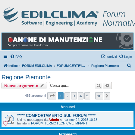
FAQ
Iscriviti
Login
C
Indice
FORUM EDILCLIMA
FORUM CERTIFICAZIONE ENERGETICA DEGLI EDIFICI
Regione Piemonte
e
Regione Piemonte
r
Cerca
Ricerca avan
Nuovo argomento
c
a
Pagina
1
di
10
1
2
3
4
5
10
Prossimo
485 argomenti
…
Annunci
***** COMPORTAMENTO SUL FORUM *****
Ultimo messaggio da
Admin
«
mar nov 24, 2015 10:18
Inviato in
FORUM TERMOTECNICA E IMPIANTI
Argomenti