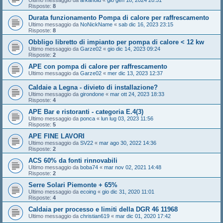
Risposte:
8
Durata funzionamento Pompa di calore per raffrescamento
Ultimo messaggio da
NoNickName
«
sab dic 16, 2023 23:15
Risposte:
8
Obbligo libretto di impianto per pompa di calore < 12 kw
Ultimo messaggio da
Garze02
«
gio dic 14, 2023 09:24
Risposte:
2
APE con pompa di calore per raffrescamento
Ultimo messaggio da
Garze02
«
mer dic 13, 2023 12:37
Caldaie a Legna - divieto di installazione?
Ultimo messaggio da
girondone
«
mar ott 24, 2023 18:33
Risposte:
4
APE Bar e ristoranti - categoria E.4(3)
Ultimo messaggio da
ponca
«
lun lug 03, 2023 11:56
Risposte:
5
APE FINE LAVORI
Ultimo messaggio da
SV22
«
mar ago 30, 2022 14:36
Risposte:
2
ACS 60% da fonti rinnovabili
Ultimo messaggio da
boba74
«
mar nov 02, 2021 14:48
Risposte:
2
Serre Solari Piemonte + 65%
Ultimo messaggio da
ecoing
«
gio dic 31, 2020 11:01
Risposte:
4
Caldaia per processo e limiti della DGR 46 11968
Ultimo messaggio da
christian619
«
mar dic 01, 2020 17:42