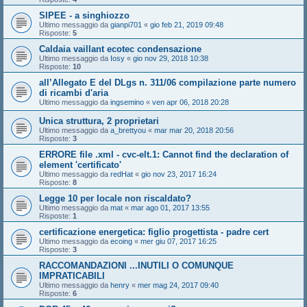
SIPEE - a singhiozzo
Ultimo messaggio da
gianpi701
«
gio feb 21, 2019 09:48
Risposte:
5
Caldaia vaillant ecotec condensazione
Ultimo messaggio da
Iosy
«
gio nov 29, 2018 10:38
Risposte:
10
all’Allegato E del DLgs n. 311/06 compilazione parte numero
di ricambi d'aria
Ultimo messaggio da
ingsemino
«
ven apr 06, 2018 20:28
Unica struttura, 2 proprietari
Ultimo messaggio da
a_brettyou
«
mar mar 20, 2018 20:56
Risposte:
3
ERRORE file .xml - cvc-elt.1: Cannot find the declaration of
element 'certificato'
Ultimo messaggio da
redHat
«
gio nov 23, 2017 16:24
Risposte:
8
Legge 10 per locale non riscaldato?
Ultimo messaggio da
mat
«
mar ago 01, 2017 13:55
Risposte:
1
certificazione energetica: figlio progettista - padre cert
Ultimo messaggio da
ecoing
«
mer giu 07, 2017 16:25
Risposte:
3
RACCOMANDAZIONI ...INUTILI O COMUNQUE
IMPRATICABILI
Ultimo messaggio da
henry
«
mer mag 24, 2017 09:40
Risposte:
6