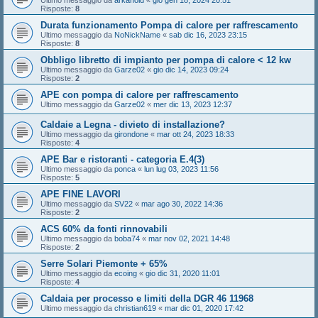
Risposte:
8
Durata funzionamento Pompa di calore per raffrescamento
Ultimo messaggio da
NoNickName
«
sab dic 16, 2023 23:15
Risposte:
8
Obbligo libretto di impianto per pompa di calore < 12 kw
Ultimo messaggio da
Garze02
«
gio dic 14, 2023 09:24
Risposte:
2
APE con pompa di calore per raffrescamento
Ultimo messaggio da
Garze02
«
mer dic 13, 2023 12:37
Caldaie a Legna - divieto di installazione?
Ultimo messaggio da
girondone
«
mar ott 24, 2023 18:33
Risposte:
4
APE Bar e ristoranti - categoria E.4(3)
Ultimo messaggio da
ponca
«
lun lug 03, 2023 11:56
Risposte:
5
APE FINE LAVORI
Ultimo messaggio da
SV22
«
mar ago 30, 2022 14:36
Risposte:
2
ACS 60% da fonti rinnovabili
Ultimo messaggio da
boba74
«
mar nov 02, 2021 14:48
Risposte:
2
Serre Solari Piemonte + 65%
Ultimo messaggio da
ecoing
«
gio dic 31, 2020 11:01
Risposte:
4
Caldaia per processo e limiti della DGR 46 11968
Ultimo messaggio da
christian619
«
mar dic 01, 2020 17:42