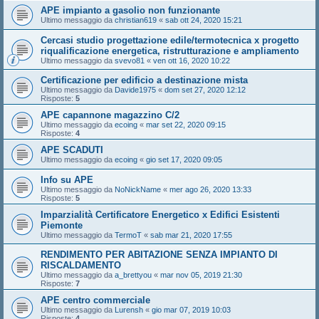
APE impianto a gasolio non funzionante
Ultimo messaggio da
christian619
«
sab ott 24, 2020 15:21
Cercasi studio progettazione edile/termotecnica x progetto
riqualificazione energetica, ristrutturazione e ampliamento
Ultimo messaggio da
svevo81
«
ven ott 16, 2020 10:22
Certificazione per edificio a destinazione mista
Ultimo messaggio da
Davide1975
«
dom set 27, 2020 12:12
Risposte:
5
APE capannone magazzino C/2
Ultimo messaggio da
ecoing
«
mar set 22, 2020 09:15
Risposte:
4
APE SCADUTI
Ultimo messaggio da
ecoing
«
gio set 17, 2020 09:05
Info su APE
Ultimo messaggio da
NoNickName
«
mer ago 26, 2020 13:33
Risposte:
5
Imparzialità Certificatore Energetico x Edifici Esistenti
Piemonte
Ultimo messaggio da
TermoT
«
sab mar 21, 2020 17:55
RENDIMENTO PER ABITAZIONE SENZA IMPIANTO DI
RISCALDAMENTO
Ultimo messaggio da
a_brettyou
«
mar nov 05, 2019 21:30
Risposte:
7
APE centro commerciale
Ultimo messaggio da
Lurensh
«
gio mar 07, 2019 10:03
Risposte:
4