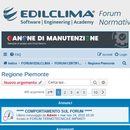
FAQ
Iscriviti
Login
C
Indice
FORUM EDILCLIMA
FORUM CERTIFICAZIONE ENERGETICA DEGLI EDIFICI
Regione Piemonte
e
Regione Piemonte
r
Cerca
Ricerca avan
Nuovo argomento
c
a
Pagina
1
di
10
1
2
3
4
5
10
Prossimo
485 argomenti
…
Annunci
***** COMPORTAMENTO SUL FORUM *****
Ultimo messaggio da
Admin
«
mar nov 24, 2015 10:18
Inviato in
FORUM TERMOTECNICA E IMPIANTI
Argomenti