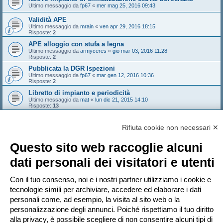
Ultimo messaggio da
fp67
«
mer mag 25, 2016 09:43
Validità APE
Ultimo messaggio da
mrain
«
ven apr 29, 2016 18:15
Risposte:
2
APE alloggio con stufa a legna
Ultimo messaggio da
armyceres
«
gio mar 03, 2016 11:28
Risposte:
2
Pubblicata la DGR Ispezioni
Ultimo messaggio da
fp67
«
mar gen 12, 2016 10:36
Risposte:
2
Libretto di impianto e periodicità
Ultimo messaggio da
mat
«
lun dic 21, 2015 14:10
Risposte:
13
cercasi collega abilitato APE Piemonte dalle parti di Novara
Ultimo messaggio da
Daniela Chiarello
«
lun dic 14, 2015 22:12
Rifiuta cookie non necessari ✕
Risposte:
1
Nuovo argomento
Questo sito web raccoglie alcuni
Pagina
1
di
10
1
2
3
4
5
10
Prossimo
dati personali dei visitatori e utenti
485 argomenti
…
Vai a
Con il tuo consenso, noi e i nostri partner utilizziamo i cookie e
tecnologie simili per archiviare, accedere ed elaborare i dati
personali come, ad esempio, la visita al sito web o la
PERMESSI FORUM
personalizzazione degli annunci. Poiché rispettiamo il tuo diritto
Non puoi
aprire nuovi argomenti
Non puoi
rispondere negli argomenti
alla privacy, è possibile scegliere di non consentire alcuni tipi di