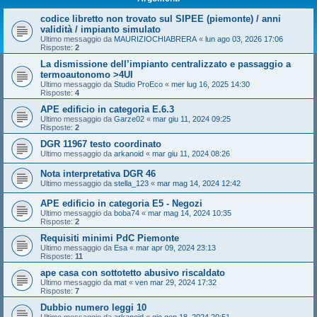
codice libretto non trovato sul SIPEE (piemonte) / anni
validità / impianto simulato
Ultimo messaggio da
MAURIZIOCHIABRERA
«
lun ago 03, 2026 17:06
Risposte:
2
La dismissione dell’impianto centralizzato e passaggio a
termoautonomo >4UI
Ultimo messaggio da
Studio ProEco
«
mer lug 16, 2025 14:30
Risposte:
4
APE edificio in categoria E.6.3
Ultimo messaggio da
Garze02
«
mar giu 11, 2024 09:25
Risposte:
2
DGR 11967 testo coordinato
Ultimo messaggio da
arkanoid
«
mar giu 11, 2024 08:26
Nota interpretativa DGR 46
Ultimo messaggio da
stella_123
«
mar mag 14, 2024 12:42
APE edificio in categoria E5 - Negozi
Ultimo messaggio da
boba74
«
mar mag 14, 2024 10:35
Risposte:
2
Requisiti minimi PdC Piemonte
Ultimo messaggio da
Esa
«
mar apr 09, 2024 23:13
Risposte:
11
ape casa con sottotetto abusivo riscaldato
Ultimo messaggio da
mat
«
ven mar 29, 2024 17:32
Risposte:
7
Dubbio numero leggi 10
Ultimo messaggio da
arkanoid
«
gio gen 18, 2024 20:51