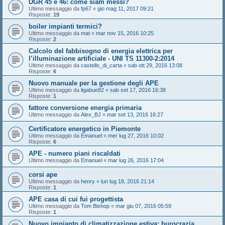
DGR 45 e 46: come siam messi?
Ultimo messaggio da
fp67
«
gio mag 11, 2017 09:21
Risposte:
19
boiler impianti termici?
Ultimo messaggio da
mat
«
mar nov 15, 2016 10:25
Risposte:
2
Calcolo del fabbisogno di energia elettrica per
l’illuminazione artificiale - UNI TS 11300-2:2014
Ultimo messaggio da
castello_di_carta
«
sab ott 29, 2016 13:08
Risposte:
6
Nuovo manuale per la gestione degli APE
Ultimo messaggio da
ligabue82
«
sab set 17, 2016 16:38
Risposte:
1
fattore conversione energia primaria
Ultimo messaggio da
Alex_BJ
«
mar set 13, 2016 16:27
Certificatore energetico in Piemonte
Ultimo messaggio da
Emanuel
«
mer lug 27, 2016 10:02
Risposte:
6
APE - numero piani riscaldati
Ultimo messaggio da
Emanuel
«
mar lug 26, 2016 17:04
corsi ape
Ultimo messaggio da
henry
«
lun lug 18, 2016 21:14
Risposte:
1
APE casa di cui fui progettista
Ultimo messaggio da
Tom Bishop
«
mar giu 07, 2016 05:59
Risposte:
1
Nuovo impianto di climatizzazione estiva: burocrazia