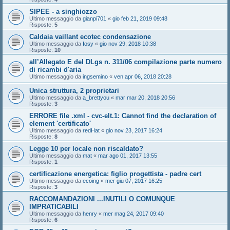
SIPEE - a singhiozzo
Ultimo messaggio da
gianpi701
«
gio feb 21, 2019 09:48
Risposte:
5
Caldaia vaillant ecotec condensazione
Ultimo messaggio da
Iosy
«
gio nov 29, 2018 10:38
Risposte:
10
all’Allegato E del DLgs n. 311/06 compilazione parte numero
di ricambi d'aria
Ultimo messaggio da
ingsemino
«
ven apr 06, 2018 20:28
Unica struttura, 2 proprietari
Ultimo messaggio da
a_brettyou
«
mar mar 20, 2018 20:56
Risposte:
3
ERRORE file .xml - cvc-elt.1: Cannot find the declaration of
element 'certificato'
Ultimo messaggio da
redHat
«
gio nov 23, 2017 16:24
Risposte:
8
Legge 10 per locale non riscaldato?
Ultimo messaggio da
mat
«
mar ago 01, 2017 13:55
Risposte:
1
certificazione energetica: figlio progettista - padre cert
Ultimo messaggio da
ecoing
«
mer giu 07, 2017 16:25
Risposte:
3
RACCOMANDAZIONI ...INUTILI O COMUNQUE
IMPRATICABILI
Ultimo messaggio da
henry
«
mer mag 24, 2017 09:40
Risposte:
6