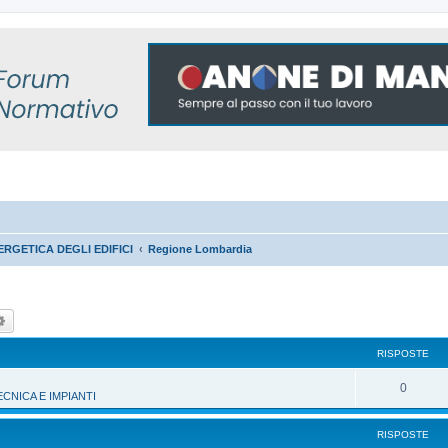
RGETICA DEGLI EDIFICI
Regione Lombardia
ca
Ricerca avanzata
RISPOSTE
R
0
NICA E IMPIANTI
i
RISPOSTE
s