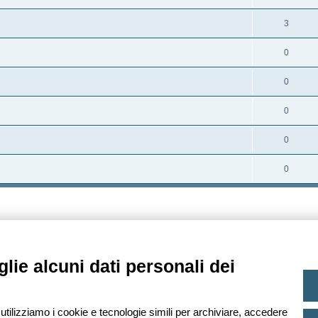
s
e
o
i
t
p
R
3
s
s
e
o
i
t
p
R
0
s
s
e
o
i
t
p
R
0
s
s
e
o
i
t
p
R
0
s
s
e
o
i
t
p
R
0
s
s
e
o
i
t
p
R
0
s
s
e
o
i
t
p
s
s
e
o
t
p
s
e
o
t
s
lie alcuni dati personali dei
e
t
e
 utilizziamo i cookie e tecnologie simili per archiviare, accedere