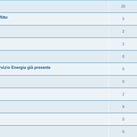
p
R
20
o
i
itto
R
0
s
s
i
t
p
R
2
s
e
o
i
p
R
2
s
s
o
i
t
p
R
0
s
s
e
o
i
t
vizio Energia già presente
p
R
0
s
s
e
o
i
t
p
R
0
s
s
e
o
i
t
p
R
2
s
s
e
o
i
t
p
R
8
s
s
e
o
i
t
p
R
0
s
s
e
o
i
t
p
R
0
s
s