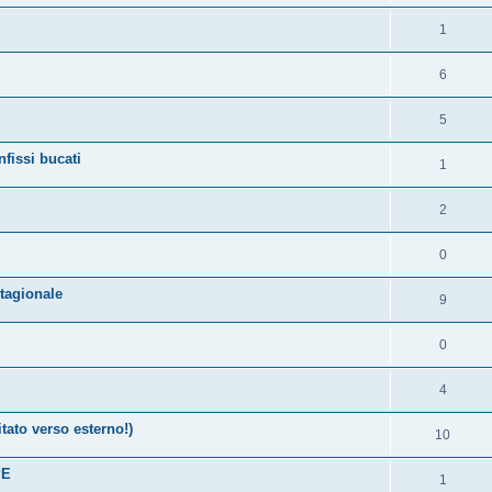
e
o
i
t
p
R
1
s
s
e
o
i
t
p
R
6
s
s
e
o
i
t
p
R
5
s
s
e
o
i
t
nfissi bucati
p
R
1
s
s
e
o
i
t
p
R
2
s
s
e
o
i
t
p
R
0
s
s
e
o
i
t
tagionale
p
R
9
s
s
e
o
i
t
p
R
0
s
s
e
o
i
t
p
R
4
s
s
e
o
i
t
tato verso esterno!)
p
R
10
s
s
e
o
i
t
PE
p
R
1
s
s