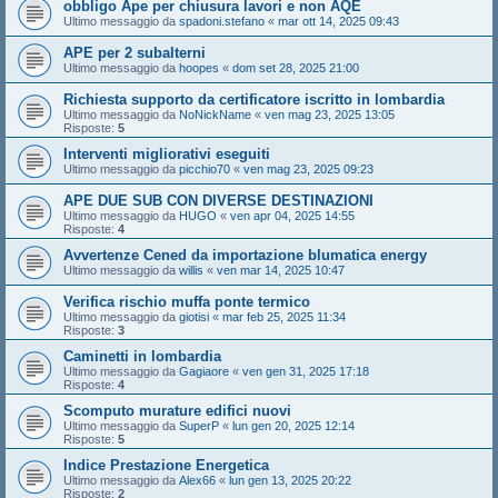
obbligo Ape per chiusura lavori e non AQE
Ultimo messaggio da
spadoni.stefano
«
mar ott 14, 2025 09:43
APE per 2 subalterni
Ultimo messaggio da
hoopes
«
dom set 28, 2025 21:00
Richiesta supporto da certificatore iscritto in lombardia
Ultimo messaggio da
NoNickName
«
ven mag 23, 2025 13:05
Risposte:
5
Interventi migliorativi eseguiti
Ultimo messaggio da
picchio70
«
ven mag 23, 2025 09:23
APE DUE SUB CON DIVERSE DESTINAZIONI
Ultimo messaggio da
HUGO
«
ven apr 04, 2025 14:55
Risposte:
4
Avvertenze Cened da importazione blumatica energy
Ultimo messaggio da
willis
«
ven mar 14, 2025 10:47
Verifica rischio muffa ponte termico
Ultimo messaggio da
giotisi
«
mar feb 25, 2025 11:34
Risposte:
3
Caminetti in lombardia
Ultimo messaggio da
Gagiaore
«
ven gen 31, 2025 17:18
Risposte:
4
Scomputo murature edifici nuovi
Ultimo messaggio da
SuperP
«
lun gen 20, 2025 12:14
Risposte:
5
Indice Prestazione Energetica
Ultimo messaggio da
Alex66
«
lun gen 13, 2025 20:22
Risposte:
2