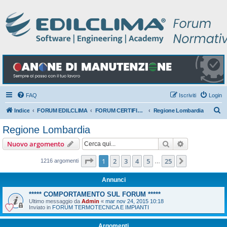
FAQ
Iscriviti
Login
C
Indice
FORUM EDILCLIMA
FORUM CERTIFICAZIONE ENERGETICA DEGLI EDIFICI
Regione Lombardia
e
Regione Lombardia
r
Cerca
Ricerca avan
Nuovo argomento
c
a
Pagina
1
di
25
1
2
3
4
5
25
Prossimo
1216 argomenti
…
Annunci
***** COMPORTAMENTO SUL FORUM *****
Ultimo messaggio da
Admin
«
mar nov 24, 2015 10:18
Inviato in
FORUM TERMOTECNICA E IMPIANTI
Argomenti