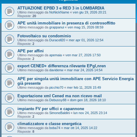
ATTUAZIONE EPBD 3 e RED 3 in LOMBARDIA
Ultimo messaggio da
NoNickName
«
ven giu 19, 2026 20:21
Risposte:
20
APE unità immobiliare in presenza di controsoffitto
Ultimo messaggio da
grappanui
«
ven mag 15, 2026 08:59
Fotovoltaico su condominio
Ultimo messaggio da
Duracell20
«
mer apr 01, 2026 12:54
Risposte:
2
APE per affini
Ultimo messaggio da
apemaia
«
ven mar 27, 2026 17:50
Risposte:
2
export CENED+ differernza rilevante EPgl,nren
Ultimo messaggio da
davidenw
«
mar mar 24, 2026 14:54
APE per singola unità immobiliare con APE Servizio Energia
già presente
Ultimo messaggio da
picchio70
«
mer feb 11, 2026 15:49
Esportazione xml Cened ma non ricevo mail
Ultimo messaggio da
Debussy88
«
dom gen 18, 2026 18:10
impianto FV per uffici e capannone
Ultimo messaggio da
SimoneBaldini
«
lun nov 24, 2025 23:14
Risposte:
2
climatizzatore e classe energetica
Ultimo messaggio da
boba74
«
mar ott 14, 2025 14:22
Risposte:
8