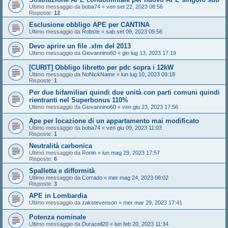
Ultimo messaggio da
boba74
«
ven set 22, 2023 08:56
Risposte:
12
Esclusione obbligo APE per CANTINA
Ultimo messaggio da
Robste
«
sab set 09, 2023 09:56
Devo aprire un file .xlm del 2013
Ultimo messaggio da
Giovannino60
«
gio lug 13, 2023 17:19
[CURIT] Obbligo libretto per pdc sopra i 12kW
Ultimo messaggio da
NoNickName
«
lun lug 10, 2023 09:18
Risposte:
1
Per due bifamiliari quindi due unità con parti comuni quindi
rientranti nel Superbonus 110%
Ultimo messaggio da
Giovannino60
«
ven giu 23, 2023 17:56
Ape per locazione di un appartamento mai modificato
Ultimo messaggio da
boba74
«
ven giu 09, 2023 11:03
Risposte:
1
Neutralità carbonica
Ultimo messaggio da
Ronin
«
lun mag 29, 2023 17:57
Risposte:
6
Spalletta e difformità
Ultimo messaggio da
Corrado
«
mer mag 24, 2023 08:02
Risposte:
3
APE in Lombardia
Ultimo messaggio da
zakstevenson
«
mer mar 29, 2023 17:41
Potenza nominale
Ultimo messaggio da
Duracell20
«
lun feb 20, 2023 11:34