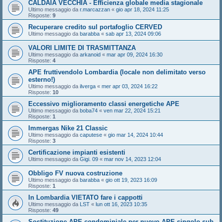
CALDAIA VECCHIA - Efficienza globale media stagionale
Ultimo messaggio da
r.marcazzan
«
gio apr 18, 2024 11:25
Risposte:
9
Recuperare credito sul portafoglio CERVED
Ultimo messaggio da
barabba
«
sab apr 13, 2024 09:06
VALORI LIMITE DI TRASMITTANZA
Ultimo messaggio da
arkanoid
«
mar apr 09, 2024 16:30
Risposte:
4
APE fruttivendolo Lombardia (locale non delimitato verso
esterno!)
Ultimo messaggio da
ilverga
«
mer apr 03, 2024 16:22
Risposte:
10
Eccessivo miglioramento classi energetiche APE
Ultimo messaggio da
boba74
«
ven mar 22, 2024 15:21
Risposte:
1
Immergas Nike 21 Classic
Ultimo messaggio da
caputese
«
gio mar 14, 2024 10:44
Risposte:
3
Certificazione impianti esistenti
Ultimo messaggio da
Gigi. 09
«
mar nov 14, 2023 12:04
Obbligo FV nuova costruzione
Ultimo messaggio da
barabba
«
gio ott 19, 2023 16:09
Risposte:
1
In Lombardia VIETATO fare i cappotti
Ultimo messaggio da
LST
«
lun ott 16, 2023 10:35
Risposte:
49
Sostituzione APE condominiale per nuovo APE singolo sub