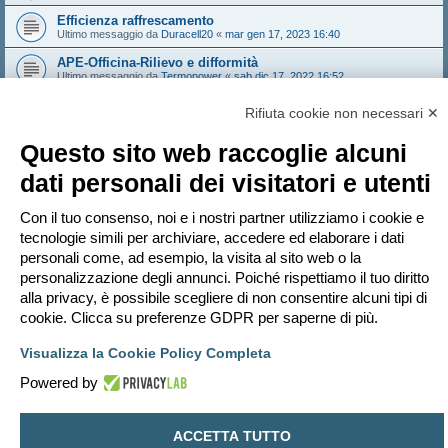
Efficienza raffrescamento
Ultimo messaggio da
Duracell20
«
mar gen 17, 2023 16:40
APE-Officina-Rilievo e difformità
Ultimo messaggio da
Termopower
«
sab dic 17, 2022 16:52
Categoria catastale C/4
Rifiuta cookie non necessari ✕
Ultimo messaggio da
picchio70
«
ven dic 16, 2022 15:21
Questo sito web raccoglie alcuni
Nuovo argomento
dati personali dei visitatori e utenti
Pagina
1
di
25
1
2
3
4
5
25
Prossimo
1216 argomenti
…
Con il tuo consenso, noi e i nostri partner utilizziamo i cookie e
Vai a
tecnologie simili per archiviare, accedere ed elaborare i dati
personali come, ad esempio, la visita al sito web o la
PERMESSI FORUM
personalizzazione degli annunci. Poiché rispettiamo il tuo diritto
Non puoi
aprire nuovi argomenti
alla privacy, è possibile scegliere di non consentire alcuni tipi di
Non puoi
rispondere negli argomenti
Non puoi
modificare i tuoi messaggi
cookie. Clicca su preferenze GDPR per saperne di più.
Non puoi
cancellare i tuoi messaggi
Non puoi
inviare allegati
Visualizza la Cookie Policy Completa
Indice
Contattaci
Cancella cookie
Tutti gli orari sono
UTC+02:00
Powered by
Creato da
phpBB
® Forum Software © phpBB Limited
Traduzione Italiana
phpBB-Italia.it
ACCETTA TUTTO
Privacy
|
Condizioni