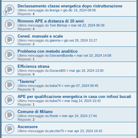
Declassamento classe energetica dopo ristrutturazione
Ultimo messaggio da
ilverga
«
gio dic 19, 2024 08:56
Risposte:
4
Rinnovo APE a distanza di 10 anni
Ultimo messaggio da
Tom Bishop
«
mar ott 22, 2024 06:39
Risposte:
4
Cened. manuale e scale
Ultimo messaggio da
gianma
«
gio set 26, 2024 15:27
Risposte:
2
Problema con metodo analitico
Ultimo messaggio da
GiovanniBarella
«
mar set 10, 2024 14:08
Risposte:
1
Efficienza strana
Ultimo messaggio da
Duracell20
«
mar giu 18, 2024 13:00
Risposte:
6
"Taverna"
Ultimo messaggio da
boba74
«
ven giu 07, 2024 09:45
Risposte:
5
APE per qualificazione energetica in casa con infissi bucati
Ultimo messaggio da
boba74
«
mar mag 14, 2024 10:42
Risposte:
1
Comune di Milano
Ultimo messaggio da
Ronin
«
mer apr 24, 2024 17:44
Risposte:
2
Ascensore
Ultimo messaggio da
picchio70
«
mar apr 23, 2024 16:42