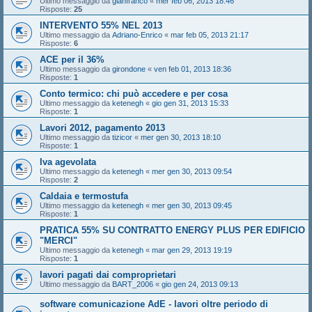
Ultimo messaggio da
gianfranco
«
mer feb 06, 2013 18:46
Risposte:
25
INTERVENTO 55% NEL 2013
Ultimo messaggio da
Adriano-Enrico
«
mar feb 05, 2013 21:17
Risposte:
6
ACE per il 36%
Ultimo messaggio da
girondone
«
ven feb 01, 2013 18:36
Risposte:
1
Conto termico: chi può accedere e per cosa
Ultimo messaggio da
ketenegh
«
gio gen 31, 2013 15:33
Risposte:
1
Lavori 2012, pagamento 2013
Ultimo messaggio da
tizicor
«
mer gen 30, 2013 18:10
Risposte:
1
Iva agevolata
Ultimo messaggio da
ketenegh
«
mer gen 30, 2013 09:54
Risposte:
2
Caldaia e termostufa
Ultimo messaggio da
ketenegh
«
mer gen 30, 2013 09:45
Risposte:
1
PRATICA 55% SU CONTRATTO ENERGY PLUS PER EDIFICIO
"MERCI"
Ultimo messaggio da
ketenegh
«
mar gen 29, 2013 19:19
Risposte:
1
lavori pagati dai comproprietari
Ultimo messaggio da
BART_2006
«
gio gen 24, 2013 09:13
software comunicazione AdE - lavori oltre periodo di