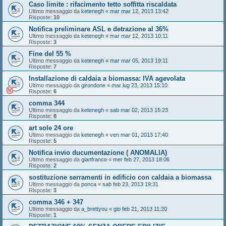
Caso limite : rifacimento tetto soffitta riscaldata
Ultimo messaggio da
ketenegh
«
mar mar 12, 2013 13:42
Risposte:
10
Notifica preliminare ASL e detrazione al 36%
Ultimo messaggio da
ketenegh
«
mar mar 12, 2013 10:11
Risposte:
3
Fine del 55 %
Ultimo messaggio da
ketenegh
«
mar mar 05, 2013 19:11
Risposte:
7
Installazione di caldaia a biomassa: IVA agevolata
Ultimo messaggio da
girondone
«
mar lug 23, 2013 15:10
Risposte:
6
comma 344
Ultimo messaggio da
ketenegh
«
sab mar 02, 2013 15:23
Risposte:
8
art sole 24 ore
Ultimo messaggio da
ketenegh
«
ven mar 01, 2013 17:40
Risposte:
5
Notifica invio ducumentazione ( ANOMALIA)
Ultimo messaggio da
gianfranco
«
mer feb 27, 2013 18:06
Risposte:
2
sostituzione serramenti in edificio con caldaia a biomassa
Ultimo messaggio da
ponca
«
sab feb 23, 2013 19:31
Risposte:
3
comma 346 + 347
Ultimo messaggio da
a_brettyou
«
gio feb 21, 2013 11:20
Risposte:
1