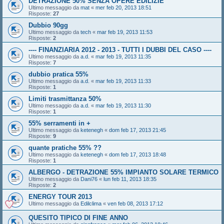
DETRAZIONE 50% SENZA OPERE EDILIZIE
Ultimo messaggio da
mat
«
mer feb 20, 2013 18:51
Risposte:
27
Dubbio 90gg
Ultimo messaggio da
tech
«
mar feb 19, 2013 11:53
Risposte:
2
---- FINANZIARIA 2012 - 2013 - TUTTI I DUBBI DEL CASO ----
Ultimo messaggio da
a.d.
«
mar feb 19, 2013 11:35
Risposte:
7
dubbio pratica 55%
Ultimo messaggio da
a.d.
«
mar feb 19, 2013 11:33
Risposte:
1
Limiti trasmittanza 50%
Ultimo messaggio da
a.d.
«
mar feb 19, 2013 11:30
Risposte:
1
55% serramenti in +
Ultimo messaggio da
ketenegh
«
dom feb 17, 2013 21:45
Risposte:
9
quante pratiche 55% ??
Ultimo messaggio da
ketenegh
«
dom feb 17, 2013 18:48
Risposte:
1
ALBERGO - DETRAZIONE 55% IMPIANTO SOLARE TERMICO
Ultimo messaggio da
Dani76
«
lun feb 11, 2013 18:35
Risposte:
2
ENERGY TOUR 2013
Ultimo messaggio da
Edilclima
«
ven feb 08, 2013 17:12
QUESITO TIPICO DI FINE ANNO