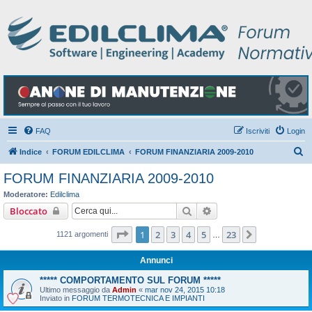
FAQ
Iscriviti
Login
C
Indice
FORUM EDILCLIMA
FORUM FINANZIARIA 2009-2010
e
FORUM FINANZIARIA 2009-2010
r
Moderatore:
Edilclima
c
Cerca
Ricerca avanzata
Bloccato
a
Pagina
1
di
23
1
2
3
4
5
23
Prossimo
1121 argomenti
…
Annunci
***** COMPORTAMENTO SUL FORUM *****
Ultimo messaggio da
Admin
«
mar nov 24, 2015 10:18
Inviato in
FORUM TERMOTECNICA E IMPIANTI