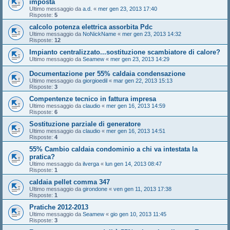
imposta
Ultimo messaggio da
a.d.
«
mer gen 23, 2013 17:40
Risposte:
5
calcolo potenza elettrica assorbita Pdc
Ultimo messaggio da
NoNickName
«
mer gen 23, 2013 14:32
Risposte:
12
Impianto centralizzato...sostituzione scambiatore di calore?
Ultimo messaggio da
Seamew
«
mer gen 23, 2013 14:29
Documentazione per 55% caldaia condensazione
Ultimo messaggio da
giorgioedil
«
mar gen 22, 2013 15:13
Risposte:
3
Compentenze tecnico in fattura impresa
Ultimo messaggio da
claudio
«
mer gen 16, 2013 14:59
Risposte:
6
Sostituzione parziale di generatore
Ultimo messaggio da
claudio
«
mer gen 16, 2013 14:51
Risposte:
4
55% Cambio caldaia condominio a chi va intestata la
pratica?
Ultimo messaggio da
ilverga
«
lun gen 14, 2013 08:47
Risposte:
1
caldaia pellet comma 347
Ultimo messaggio da
girondone
«
ven gen 11, 2013 17:38
Risposte:
1
Pratiche 2012-2013
Ultimo messaggio da
Seamew
«
gio gen 10, 2013 11:45
Risposte:
3