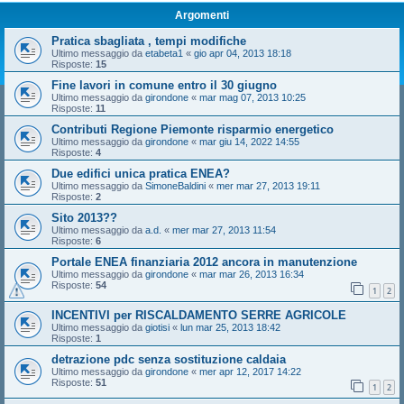
Argomenti
Pratica sbagliata , tempi modifiche
Ultimo messaggio da
etabeta1
«
gio apr 04, 2013 18:18
Risposte:
15
Fine lavori in comune entro il 30 giugno
Ultimo messaggio da
girondone
«
mar mag 07, 2013 10:25
Risposte:
11
Contributi Regione Piemonte risparmio energetico
Ultimo messaggio da
girondone
«
mar giu 14, 2022 14:55
Risposte:
4
Due edifici unica pratica ENEA?
Ultimo messaggio da
SimoneBaldini
«
mer mar 27, 2013 19:11
Risposte:
2
Sito 2013??
Ultimo messaggio da
a.d.
«
mer mar 27, 2013 11:54
Risposte:
6
Portale ENEA finanziaria 2012 ancora in manutenzione
Ultimo messaggio da
girondone
«
mar mar 26, 2013 16:34
Risposte:
54
1
2
INCENTIVI per RISCALDAMENTO SERRE AGRICOLE
Ultimo messaggio da
giotisi
«
lun mar 25, 2013 18:42
Risposte:
1
detrazione pdc senza sostituzione caldaia
Ultimo messaggio da
girondone
«
mer apr 12, 2017 14:22
Risposte:
51
1
2