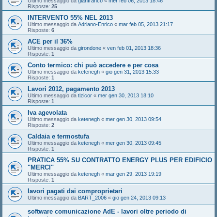
Ultimo messaggio da
gianfranco
«
mer feb 06, 2013 18:46
Risposte:
25
INTERVENTO 55% NEL 2013
Ultimo messaggio da
Adriano-Enrico
«
mar feb 05, 2013 21:17
Risposte:
6
ACE per il 36%
Ultimo messaggio da
girondone
«
ven feb 01, 2013 18:36
Risposte:
1
Conto termico: chi può accedere e per cosa
Ultimo messaggio da
ketenegh
«
gio gen 31, 2013 15:33
Risposte:
1
Lavori 2012, pagamento 2013
Ultimo messaggio da
tizicor
«
mer gen 30, 2013 18:10
Risposte:
1
Iva agevolata
Ultimo messaggio da
ketenegh
«
mer gen 30, 2013 09:54
Risposte:
2
Caldaia e termostufa
Ultimo messaggio da
ketenegh
«
mer gen 30, 2013 09:45
Risposte:
1
PRATICA 55% SU CONTRATTO ENERGY PLUS PER EDIFICIO
"MERCI"
Ultimo messaggio da
ketenegh
«
mar gen 29, 2013 19:19
Risposte:
1
lavori pagati dai comproprietari
Ultimo messaggio da
BART_2006
«
gio gen 24, 2013 09:13
software comunicazione AdE - lavori oltre periodo di