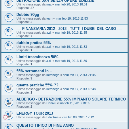
DETRAZIONE 50% SENZA OPERE EDILIZIE
Ultimo messaggio da
mat
«
mer feb 20, 2013 18:51
Risposte:
27
Dubbio 90gg
Ultimo messaggio da
tech
«
mar feb 19, 2013 11:53
Risposte:
2
---- FINANZIARIA 2012 - 2013 - TUTTI I DUBBI DEL CASO ----
Ultimo messaggio da
a.d.
«
mar feb 19, 2013 11:35
Risposte:
7
dubbio pratica 55%
Ultimo messaggio da
a.d.
«
mar feb 19, 2013 11:33
Risposte:
1
Limiti trasmittanza 50%
Ultimo messaggio da
a.d.
«
mar feb 19, 2013 11:30
Risposte:
1
55% serramenti in +
Ultimo messaggio da
ketenegh
«
dom feb 17, 2013 21:45
Risposte:
9
quante pratiche 55% ??
Ultimo messaggio da
ketenegh
«
dom feb 17, 2013 18:48
Risposte:
1
ALBERGO - DETRAZIONE 55% IMPIANTO SOLARE TERMICO
Ultimo messaggio da
Dani76
«
lun feb 11, 2013 18:35
Risposte:
2
ENERGY TOUR 2013
Ultimo messaggio da
Edilclima
«
ven feb 08, 2013 17:12
QUESITO TIPICO DI FINE ANNO