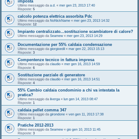
imposta
Ultimo messaggio da
a.d.
«
mer gen 23, 2013 17:40
Risposte:
5
calcolo potenza elettrica assorbita Pdc
Ultimo messaggio da
NoNickName
«
mer gen 23, 2013 14:32
Risposte:
12
Impianto centralizzato...sostituzione scambiatore di calore?
Ultimo messaggio da
Seamew
«
mer gen 23, 2013 14:29
Documentazione per 55% caldaia condensazione
Ultimo messaggio da
giorgioedil
«
mar gen 22, 2013 15:13
Risposte:
3
Compentenze tecnico in fattura impresa
Ultimo messaggio da
claudio
«
mer gen 16, 2013 14:59
Risposte:
6
Sostituzione parziale di generatore
Ultimo messaggio da
claudio
«
mer gen 16, 2013 14:51
Risposte:
4
55% Cambio caldaia condominio a chi va intestata la
pratica?
Ultimo messaggio da
ilverga
«
lun gen 14, 2013 08:47
Risposte:
1
caldaia pellet comma 347
Ultimo messaggio da
girondone
«
ven gen 11, 2013 17:38
Risposte:
1
Pratiche 2012-2013
Ultimo messaggio da
Seamew
«
gio gen 10, 2013 11:45
Risposte:
3