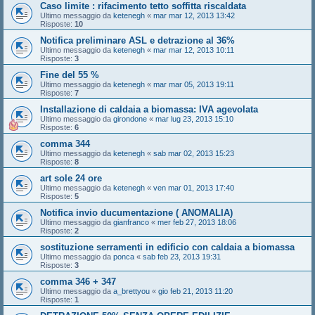
Caso limite : rifacimento tetto soffitta riscaldata
Ultimo messaggio da
ketenegh
«
mar mar 12, 2013 13:42
Risposte:
10
Notifica preliminare ASL e detrazione al 36%
Ultimo messaggio da
ketenegh
«
mar mar 12, 2013 10:11
Risposte:
3
Fine del 55 %
Ultimo messaggio da
ketenegh
«
mar mar 05, 2013 19:11
Risposte:
7
Installazione di caldaia a biomassa: IVA agevolata
Ultimo messaggio da
girondone
«
mar lug 23, 2013 15:10
Risposte:
6
comma 344
Ultimo messaggio da
ketenegh
«
sab mar 02, 2013 15:23
Risposte:
8
art sole 24 ore
Ultimo messaggio da
ketenegh
«
ven mar 01, 2013 17:40
Risposte:
5
Notifica invio ducumentazione ( ANOMALIA)
Ultimo messaggio da
gianfranco
«
mer feb 27, 2013 18:06
Risposte:
2
sostituzione serramenti in edificio con caldaia a biomassa
Ultimo messaggio da
ponca
«
sab feb 23, 2013 19:31
Risposte:
3
comma 346 + 347
Ultimo messaggio da
a_brettyou
«
gio feb 21, 2013 11:20
Risposte:
1