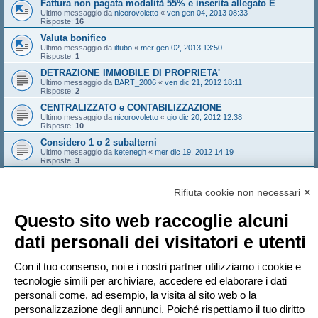
Fattura non pagata modalità 55% e inserita allegato E
Ultimo messaggio da
nicorovoletto
«
ven gen 04, 2013 08:33
Risposte:
16
Valuta bonifico
Ultimo messaggio da
iltubo
«
mer gen 02, 2013 13:50
Risposte:
1
DETRAZIONE IMMOBILE DI PROPRIETA'
Ultimo messaggio da
BART_2006
«
ven dic 21, 2012 18:11
Risposte:
2
CENTRALIZZATO e CONTABILIZZAZIONE
Ultimo messaggio da
nicorovoletto
«
gio dic 20, 2012 12:38
Risposte:
10
Considero 1 o 2 subalterni
Ultimo messaggio da
ketenegh
«
mer dic 19, 2012 14:19
Risposte:
3
detrazione 50% caldaie tradizionali
Ultimo messaggio da
girondone
«
sab dic 15, 2012 11:42
Rifiuta cookie non necessari ✕
Risposte:
26
Bloccato
Questo sito web raccoglie alcuni
Pagina
1
di
23
1
2
3
4
5
23
Prossimo
dati personali dei visitatori e utenti
1121 argomenti
…
Vai a
Con il tuo consenso, noi e i nostri partner utilizziamo i cookie e
tecnologie simili per archiviare, accedere ed elaborare i dati
personali come, ad esempio, la visita al sito web o la
PERMESSI FORUM
personalizzazione degli annunci. Poiché rispettiamo il tuo diritto
Non puoi
aprire nuovi argomenti