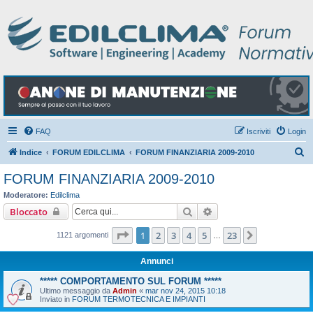
FAQ
Iscriviti
Login
C
Indice
FORUM EDILCLIMA
FORUM FINANZIARIA 2009-2010
e
FORUM FINANZIARIA 2009-2010
r
Moderatore:
Edilclima
c
Cerca
Ricerca avanzata
Bloccato
a
Pagina
1
di
23
1
2
3
4
5
23
Prossimo
1121 argomenti
…
Annunci
***** COMPORTAMENTO SUL FORUM *****
Ultimo messaggio da
Admin
«
mar nov 24, 2015 10:18
Inviato in
FORUM TERMOTECNICA E IMPIANTI