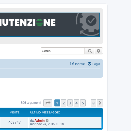
Cerca
Ricerca avanzat
Iscriviti
Login
Pagina
1
di
8
1
2
3
4
5
8
Prossimo
396 argomenti
…
VISITE
ULTIMO MESSAGGIO
U
da
Admin
V
463747
l
mar nov 24, 2015 10:18
t
i
i