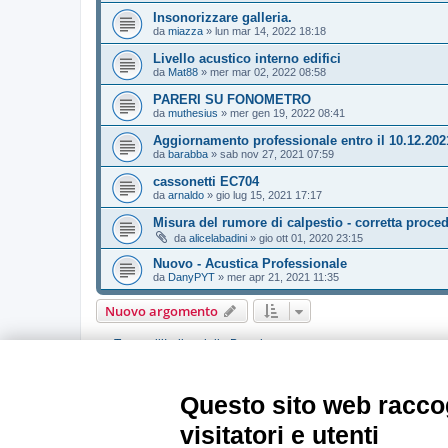
Insonorizzare galleria.
da
miazza
»
lun mar 14, 2022 18:18
Livello acustico interno edifici
da
Mat88
»
mer mar 02, 2022 08:58
PARERI SU FONOMETRO
da
muthesius
»
mer gen 19, 2022 08:41
Aggiornamento professionale entro il 10.12.202
da
barabba
»
sab nov 27, 2021 07:59
cassonetti EC704
da
arnaldo
»
gio lug 15, 2021 17:17
Misura del rumore di calpestio - corretta proce
da
alicelabadini
»
gio ott 01, 2020 23:15
Nuovo - Acustica Professionale
da
DanyPYT
»
mer apr 21, 2021 11:35
Nuovo argomento
Torna all’Indice della Board
PERMESSI FORUM
Questo sito web raccog
Non puoi
aprire nuovi argomenti
Non puoi
rispondere negli argomenti
visitatori e utenti
Non puoi
modificare i tuoi messaggi
Non puoi
cancellare i tuoi messaggi