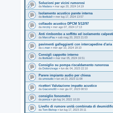
Soluzioni per vicini rumorosi
da
Madara
»
mar ago 20, 2024 14:19
Isolamento acustico parete interna
da
libellula9
»
mer lug 17, 2024 13:57
collaudo acustico DPCM 5/12/97
da
mrctnj
»
mer ago 07, 2024 17:13
Anti rimbombo a soffitto ed isolamento calpest
da
MarcoPau
»
sab mag 20, 2023 21:03
pavimenti galleggianti con intercapedine d'aria
da
c.man
»
mer apr 10, 2024 18:10
Consigli cappotto interno
da
libellula9
»
mar mar 05, 2024 16:51
Consiglio su pompa riscaldamento runorosa
da
Dottorzivago
»
lun dic 04, 2023 22:10
Parere impianto audio per chiesa
da
umstudio
»
lun ott 23, 2023 11:08
ricettori Valutazione impatto acustico
da
Giacomo90
»
mer giu 07, 2023 08:53
consiglio fonometro
da
ponca
»
gio lug 14, 2022 10:20
Livello di rumore unità combinata di deumidif
da
Tom Bishop
»
lun lug 17, 2023 20:11