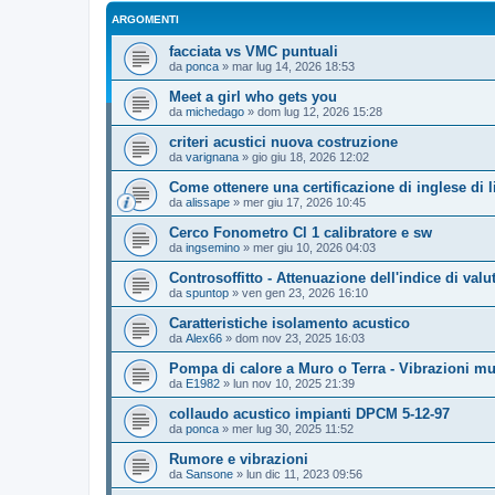
ARGOMENTI
facciata vs VMC puntuali
da
ponca
»
mar lug 14, 2026 18:53
Meet a girl who gets you
da
michedago
»
dom lug 12, 2026 15:28
criteri acustici nuova costruzione
da
varignana
»
gio giu 18, 2026 12:02
Come ottenere una certificazione di inglese di l
da
alissape
»
mer giu 17, 2026 10:45
Cerco Fonometro Cl 1 calibratore e sw
da
ingsemino
»
mer giu 10, 2026 04:03
Controsoffitto - Attenuazione dell'indice di va
da
spuntop
»
ven gen 23, 2026 16:10
Caratteristiche isolamento acustico
da
Alex66
»
dom nov 23, 2025 16:03
Pompa di calore a Muro o Terra - Vibrazioni mu
da
E1982
»
lun nov 10, 2025 21:39
collaudo acustico impianti DPCM 5-12-97
da
ponca
»
mer lug 30, 2025 11:52
Rumore e vibrazioni
da
Sansone
»
lun dic 11, 2023 09:56