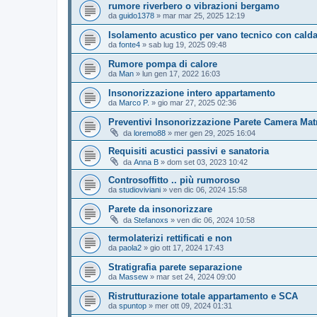
rumore riverbero o vibrazioni bergamo
da
guido1378
»
mar mar 25, 2025 12:19
Isolamento acustico per vano tecnico con cald
da
fonte4
»
sab lug 19, 2025 09:48
Rumore pompa di calore
da
Man
»
lun gen 17, 2022 16:03
Insonorizzazione intero appartamento
da
Marco P.
»
gio mar 27, 2025 02:36
Preventivi Insonorizzazione Parete Camera Mat
da
loremo88
»
mer gen 29, 2025 16:04
Requisiti acustici passivi e sanatoria
da
Anna B
»
dom set 03, 2023 10:42
Controsoffitto .. più rumoroso
da
studioviviani
»
ven dic 06, 2024 15:58
Parete da insonorizzare
da
Stefanoxs
»
ven dic 06, 2024 10:58
termolaterizi rettificati e non
da
paola2
»
gio ott 17, 2024 17:43
Stratigrafia parete separazione
da
Massew
»
mar set 24, 2024 09:00
Ristrutturazione totale appartamento e SCA
da
spuntop
»
mer ott 09, 2024 01:31