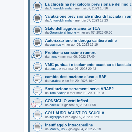
La chiostrina nel calcolo previsionale dell'indi
da
AntonioMiranda
»
mer giu 07, 2023 13:16
Valutazione previsionale indici di facciata in am
da
AntonioMiranda
»
mer giu 07, 2023 12:23
Stato dell'aggiornamento TCA
da
Garantito al limone
»
mer giu 07, 2023 09:50
Autorizzazione in deroga cantiere edile
da
spuntop
»
mer apr 05, 2023 12:19
Problema serissimo rumore
da
merx
»
mer mar 09, 2022 17:49
VMC puntuali e isolamento acustico di facciata
da
ponca
»
mar mar 07, 2023 20:43
cambio destinazione d'uso e RAP
da
barabba
»
lun feb 20, 2023 16:49
Sostituzione serramenti serve VRAP?
da
Tom Bishop
»
mer mar 10, 2021 19:28
CONSIGLIO vetri infissi
da
edel001
»
gio feb 09, 2023 14:58
COLLAUDO ACUSTICO SCUOLA
da
ingfilippo
»
ven ago 05, 2022 10:29
Insufflaggio intercapedine
da
Marco_Ins
»
gio ago 04, 2022 22:18