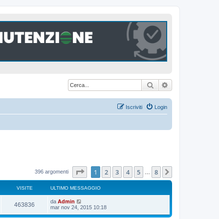
Cerca
Ricerca avanzat
Iscriviti
Login
Pagina
1
di
8
1
2
3
4
5
8
Prossimo
396 argomenti
…
VISITE
ULTIMO MESSAGGIO
U
da
Admin
V
463836
l
mar nov 24, 2015 10:18
t
i
i