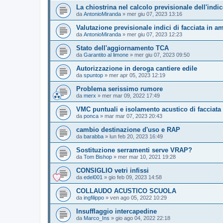
La chiostrina nel calcolo previsionale dell'indi
da
AntonioMiranda
»
mer giu 07, 2023 13:16
Valutazione previsionale indici di facciata in am
da
AntonioMiranda
»
mer giu 07, 2023 12:23
Stato dell'aggiornamento TCA
da
Garantito al limone
»
mer giu 07, 2023 09:50
Autorizzazione in deroga cantiere edile
da
spuntop
»
mer apr 05, 2023 12:19
Problema serissimo rumore
da
merx
»
mer mar 09, 2022 17:49
VMC puntuali e isolamento acustico di facciata
da
ponca
»
mar mar 07, 2023 20:43
cambio destinazione d'uso e RAP
da
barabba
»
lun feb 20, 2023 16:49
Sostituzione serramenti serve VRAP?
da
Tom Bishop
»
mer mar 10, 2021 19:28
CONSIGLIO vetri infissi
da
edel001
»
gio feb 09, 2023 14:58
COLLAUDO ACUSTICO SCUOLA
da
ingfilippo
»
ven ago 05, 2022 10:29
Insufflaggio intercapedine
da
Marco_Ins
»
gio ago 04, 2022 22:18