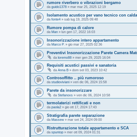
rumore riverbero o vibrazioni bergamo
da
guido1378
»
mar mar 25, 2025 12:19
Isolamento acustico per vano tecnico con cald
da
fonte4
»
sab lug 19, 2025 09:48
Rumore pompa di calore
da
Man
»
lun gen 17, 2022 16:03
Insonorizzazione intero appartamento
da
Marco P.
»
gio mar 27, 2025 02:36
Preventivi Insonorizzazione Parete Camera Mat
da
loremo88
»
mer gen 29, 2025 16:04
Requisiti acustici passivi e sanatoria
da
Anna B
»
dom set 03, 2023 10:42
Controsoffitto .. più rumoroso
da
studioviviani
»
ven dic 06, 2024 15:58
Parete da insonorizzare
da
Stefanoxs
»
ven dic 06, 2024 10:58
termolaterizi rettificati e non
da
paola2
»
gio ott 17, 2024 17:43
Stratigrafia parete separazione
da
Massew
»
mar set 24, 2024 09:00
Ristrutturazione totale appartamento e SCA
da
spuntop
»
mer ott 09, 2024 01:31