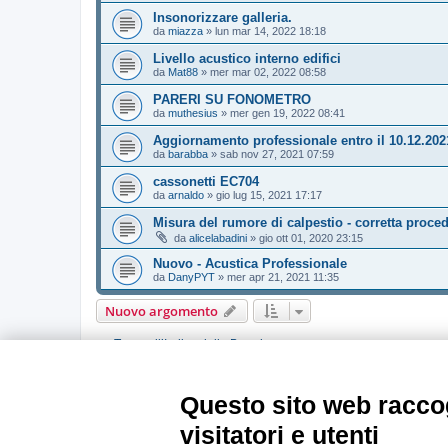
Insonorizzare galleria.
da
miazza
»
lun mar 14, 2022 18:18
Livello acustico interno edifici
da
Mat88
»
mer mar 02, 2022 08:58
PARERI SU FONOMETRO
da
muthesius
»
mer gen 19, 2022 08:41
Aggiornamento professionale entro il 10.12.202
da
barabba
»
sab nov 27, 2021 07:59
cassonetti EC704
da
arnaldo
»
gio lug 15, 2021 17:17
Misura del rumore di calpestio - corretta proce
da
alicelabadini
»
gio ott 01, 2020 23:15
Nuovo - Acustica Professionale
da
DanyPYT
»
mer apr 21, 2021 11:35
Nuovo argomento
Torna all’Indice della Board
PERMESSI FORUM
Questo sito web raccog
Non puoi
aprire nuovi argomenti
Non puoi
rispondere negli argomenti
visitatori e utenti
Non puoi
modificare i tuoi messaggi
Non puoi
cancellare i tuoi messaggi