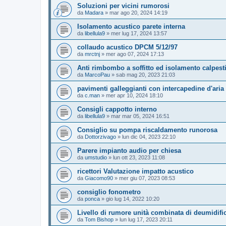
Soluzioni per vicini rumorosi
da
Madara
»
mar ago 20, 2024 14:19
Isolamento acustico parete interna
da
libellula9
»
mer lug 17, 2024 13:57
collaudo acustico DPCM 5/12/97
da
mrctnj
»
mer ago 07, 2024 17:13
Anti rimbombo a soffitto ed isolamento calpest
da
MarcoPau
»
sab mag 20, 2023 21:03
pavimenti galleggianti con intercapedine d'aria
da
c.man
»
mer apr 10, 2024 18:10
Consigli cappotto interno
da
libellula9
»
mar mar 05, 2024 16:51
Consiglio su pompa riscaldamento runorosa
da
Dottorzivago
»
lun dic 04, 2023 22:10
Parere impianto audio per chiesa
da
umstudio
»
lun ott 23, 2023 11:08
ricettori Valutazione impatto acustico
da
Giacomo90
»
mer giu 07, 2023 08:53
consiglio fonometro
da
ponca
»
gio lug 14, 2022 10:20
Livello di rumore unità combinata di deumidif
da
Tom Bishop
»
lun lug 17, 2023 20:11