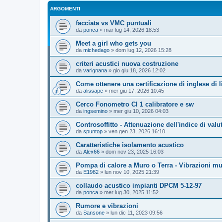
ARGOMENTI
facciata vs VMC puntuali
da
ponca
»
mar lug 14, 2026 18:53
Meet a girl who gets you
da
michedago
»
dom lug 12, 2026 15:28
criteri acustici nuova costruzione
da
varignana
»
gio giu 18, 2026 12:02
Come ottenere una certificazione di inglese di l
da
alissape
»
mer giu 17, 2026 10:45
Cerco Fonometro Cl 1 calibratore e sw
da
ingsemino
»
mer giu 10, 2026 04:03
Controsoffitto - Attenuazione dell'indice di va
da
spuntop
»
ven gen 23, 2026 16:10
Caratteristiche isolamento acustico
da
Alex66
»
dom nov 23, 2025 16:03
Pompa di calore a Muro o Terra - Vibrazioni mu
da
E1982
»
lun nov 10, 2025 21:39
collaudo acustico impianti DPCM 5-12-97
da
ponca
»
mer lug 30, 2025 11:52
Rumore e vibrazioni
da
Sansone
»
lun dic 11, 2023 09:56