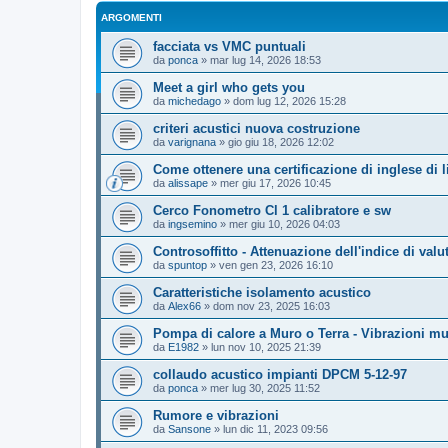
ARGOMENTI
facciata vs VMC puntuali
da
ponca
»
mar lug 14, 2026 18:53
Meet a girl who gets you
da
michedago
»
dom lug 12, 2026 15:28
criteri acustici nuova costruzione
da
varignana
»
gio giu 18, 2026 12:02
Come ottenere una certificazione di inglese di l
da
alissape
»
mer giu 17, 2026 10:45
Cerco Fonometro Cl 1 calibratore e sw
da
ingsemino
»
mer giu 10, 2026 04:03
Controsoffitto - Attenuazione dell'indice di va
da
spuntop
»
ven gen 23, 2026 16:10
Caratteristiche isolamento acustico
da
Alex66
»
dom nov 23, 2025 16:03
Pompa di calore a Muro o Terra - Vibrazioni mu
da
E1982
»
lun nov 10, 2025 21:39
collaudo acustico impianti DPCM 5-12-97
da
ponca
»
mer lug 30, 2025 11:52
Rumore e vibrazioni
da
Sansone
»
lun dic 11, 2023 09:56