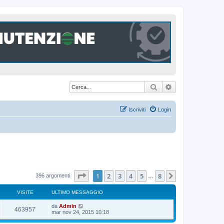
Cerca
Ricerca avanzat
Iscriviti
Login
Pagina
1
di
8
1
2
3
4
5
8
Prossimo
396 argomenti
…
VISITE
ULTIMO MESSAGGIO
U
da
Admin
V
463957
l
mar nov 24, 2015 10:18
t
i
i