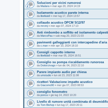
Soluzioni per vicini rumorosi
da
Madara
»
mar ago 20, 2024 14:19
Isolamento acustico parete interna
da
libellula9
»
mer lug 17, 2024 13:57
collaudo acustico DPCM 5/12/97
da
mrctnj
»
mer ago 07, 2024 17:13
Anti rimbombo a soffitto ed isolamento calpest
da
MarcoPau
»
sab mag 20, 2023 21:03
pavimenti galleggianti con intercapedine d'aria
da
c.man
»
mer apr 10, 2024 18:10
Consigli cappotto interno
da
libellula9
»
mar mar 05, 2024 16:51
Consiglio su pompa riscaldamento runorosa
da
Dottorzivago
»
lun dic 04, 2023 22:10
Parere impianto audio per chiesa
da
umstudio
»
lun ott 23, 2023 11:08
ricettori Valutazione impatto acustico
da
Giacomo90
»
mer giu 07, 2023 08:53
consiglio fonometro
da
ponca
»
gio lug 14, 2022 10:20
Livello di rumore unità combinata di deumidif
da
Tom Bishop
»
lun lug 17, 2023 20:11