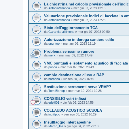
La chiostrina nel calcolo previsionale dell'indi
da
AntonioMiranda
»
mer giu 07, 2023 13:16
Valutazione previsionale indici di facciata in am
da
AntonioMiranda
»
mer giu 07, 2023 12:23
Stato dell'aggiornamento TCA
da
Garantito al limone
»
mer giu 07, 2023 09:50
Autorizzazione in deroga cantiere edile
da
spuntop
»
mer apr 05, 2023 12:19
Problema serissimo rumore
da
merx
»
mer mar 09, 2022 17:49
VMC puntuali e isolamento acustico di facciata
da
ponca
»
mar mar 07, 2023 20:43
cambio destinazione d'uso e RAP
da
barabba
»
lun feb 20, 2023 16:49
Sostituzione serramenti serve VRAP?
da
Tom Bishop
»
mer mar 10, 2021 19:28
CONSIGLIO vetri infissi
da
edel001
»
gio feb 09, 2023 14:58
COLLAUDO ACUSTICO SCUOLA
da
ingfilippo
»
ven ago 05, 2022 10:29
Insufflaggio intercapedine
da
Marco_Ins
»
gio ago 04, 2022 22:18