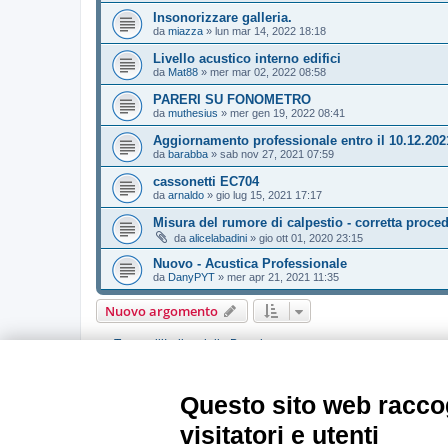
Insonorizzare galleria.
da
miazza
»
lun mar 14, 2022 18:18
Livello acustico interno edifici
da
Mat88
»
mer mar 02, 2022 08:58
PARERI SU FONOMETRO
da
muthesius
»
mer gen 19, 2022 08:41
Aggiornamento professionale entro il 10.12.202
da
barabba
»
sab nov 27, 2021 07:59
cassonetti EC704
da
arnaldo
»
gio lug 15, 2021 17:17
Misura del rumore di calpestio - corretta proce
da
alicelabadini
»
gio ott 01, 2020 23:15
Nuovo - Acustica Professionale
da
DanyPYT
»
mer apr 21, 2021 11:35
Nuovo argomento
Torna all’Indice della Board
PERMESSI FORUM
Questo sito web raccog
Non puoi
aprire nuovi argomenti
Non puoi
rispondere negli argomenti
visitatori e utenti
Non puoi
modificare i tuoi messaggi
Non puoi
cancellare i tuoi messaggi