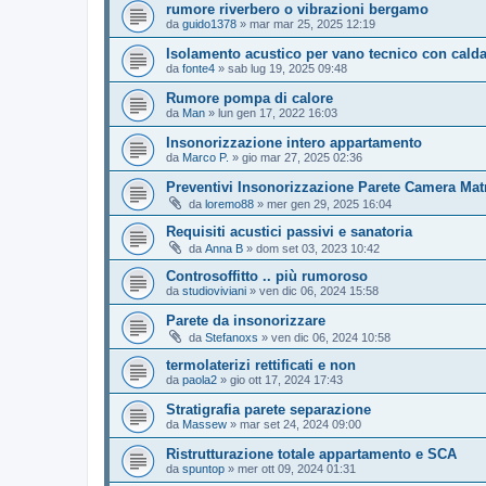
rumore riverbero o vibrazioni bergamo
da
guido1378
»
mar mar 25, 2025 12:19
Isolamento acustico per vano tecnico con cald
da
fonte4
»
sab lug 19, 2025 09:48
Rumore pompa di calore
da
Man
»
lun gen 17, 2022 16:03
Insonorizzazione intero appartamento
da
Marco P.
»
gio mar 27, 2025 02:36
Preventivi Insonorizzazione Parete Camera Mat
da
loremo88
»
mer gen 29, 2025 16:04
Requisiti acustici passivi e sanatoria
da
Anna B
»
dom set 03, 2023 10:42
Controsoffitto .. più rumoroso
da
studioviviani
»
ven dic 06, 2024 15:58
Parete da insonorizzare
da
Stefanoxs
»
ven dic 06, 2024 10:58
termolaterizi rettificati e non
da
paola2
»
gio ott 17, 2024 17:43
Stratigrafia parete separazione
da
Massew
»
mar set 24, 2024 09:00
Ristrutturazione totale appartamento e SCA
da
spuntop
»
mer ott 09, 2024 01:31