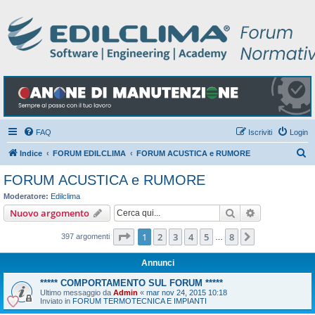
FAQ
Iscriviti
Login
C
Indice
FORUM EDILCLIMA
FORUM ACUSTICA e RUMORE
e
FORUM ACUSTICA e RUMORE
r
Moderatore:
Edilclima
c
Cerca
Ricerca avan
Nuovo argomento
a
Pagina
1
di
8
1
2
3
4
5
8
Prossimo
397 argomenti
…
Annunci
***** COMPORTAMENTO SUL FORUM *****
Ultimo messaggio da
Admin
«
mar nov 24, 2015 10:18
Inviato in
FORUM TERMOTECNICA E IMPIANTI