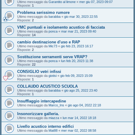
Ultimo messaggio da
Garantito al limone
«
mer giu 07, 2023 09:07
Risposte:
1
Problema serissimo rumore
Ultimo messaggio da
barabba
«
gio mar 30, 2023 22:55
Risposte:
2
VMC puntuali e isolamento acustico di facciata
Ultimo messaggio da
ponca
«
mar mar 21, 2023 09:40
Risposte:
14
cambio destinazione d'uso e RAP
Ultimo messaggio da
Mic73
«
gio feb 23, 2023 16:17
Risposte:
2
Sostituzione serramenti serve VRAP?
Ultimo messaggio da
ponca
«
lun feb 20, 2023 11:38
Risposte:
22
CONSIGLIO vetri infissi
Ultimo messaggio da
giotisi
«
gio feb 09, 2023 15:09
Risposte:
1
COLLAUDO ACUSTICO SCUOLA
Ultimo messaggio da
barabba
«
gio ago 25, 2022 23:40
Risposte:
1
Insufflaggio intercapedine
Ultimo messaggio da
Marco_Ins
«
gio ago 04, 2022 22:18
Insonorizzare galleria.
Ultimo messaggio da
miazza
«
lun mar 14, 2022 18:18
Livello acustico interno edifici
Ultimo messaggio da
Mat88
«
mer mar 02, 2022 08:58