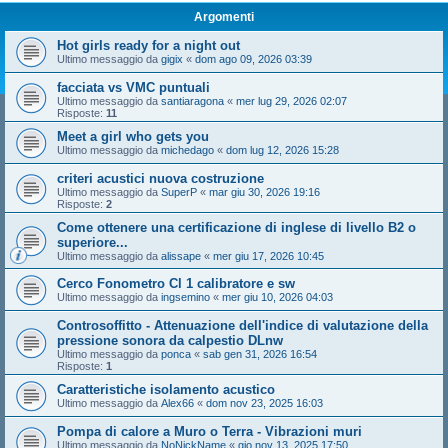
Argomenti
Hot girls ready for a night out
Ultimo messaggio da
gigix
«
dom ago 09, 2026 03:39
facciata vs VMC puntuali
Ultimo messaggio da
santiaragona
«
mer lug 29, 2026 02:07
Risposte:
11
Meet a girl who gets you
Ultimo messaggio da
michedago
«
dom lug 12, 2026 15:28
criteri acustici nuova costruzione
Ultimo messaggio da
SuperP
«
mar giu 30, 2026 19:16
Risposte:
2
Come ottenere una certificazione di inglese di livello B2 o
superiore...
Ultimo messaggio da
alissape
«
mer giu 17, 2026 10:45
Cerco Fonometro Cl 1 calibratore e sw
Ultimo messaggio da
ingsemino
«
mer giu 10, 2026 04:03
Controsoffitto - Attenuazione dell'indice di valutazione della
pressione sonora da calpestio DLnw
Ultimo messaggio da
ponca
«
sab gen 31, 2026 16:54
Risposte:
1
Caratteristiche isolamento acustico
Ultimo messaggio da
Alex66
«
dom nov 23, 2025 16:03
Pompa di calore a Muro o Terra - Vibrazioni muri
Ultimo messaggio da
NoNickName
«
gio nov 13, 2025 17:50