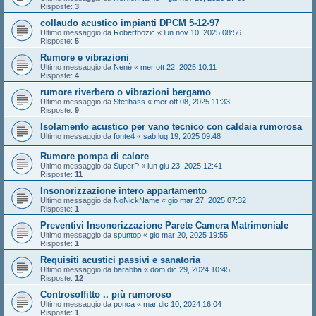
Risposte:
3
collaudo acustico impianti DPCM 5-12-97
Ultimo messaggio da
Robertbozic
«
lun nov 10, 2025 08:56
Risposte:
5
Rumore e vibrazioni
Ultimo messaggio da
Nenè
«
mer ott 22, 2025 10:11
Risposte:
4
rumore riverbero o vibrazioni bergamo
Ultimo messaggio da
Stefihass
«
mer ott 08, 2025 11:33
Risposte:
9
Isolamento acustico per vano tecnico con caldaia rumorosa
Ultimo messaggio da
fonte4
«
sab lug 19, 2025 09:48
Rumore pompa di calore
Ultimo messaggio da
SuperP
«
lun giu 23, 2025 12:41
Risposte:
11
Insonorizzazione intero appartamento
Ultimo messaggio da
NoNickName
«
gio mar 27, 2025 07:32
Risposte:
1
Preventivi Insonorizzazione Parete Camera Matrimoniale
Ultimo messaggio da
spuntop
«
gio mar 20, 2025 19:55
Risposte:
1
Requisiti acustici passivi e sanatoria
Ultimo messaggio da
barabba
«
dom dic 29, 2024 10:45
Risposte:
12
Controsoffitto .. più rumoroso
Ultimo messaggio da
ponca
«
mar dic 10, 2024 16:04
Risposte:
1