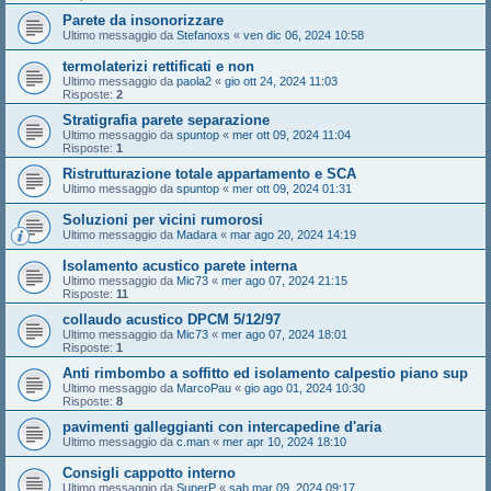
Parete da insonorizzare
Ultimo messaggio da
Stefanoxs
«
ven dic 06, 2024 10:58
termolaterizi rettificati e non
Ultimo messaggio da
paola2
«
gio ott 24, 2024 11:03
Risposte:
2
Stratigrafia parete separazione
Ultimo messaggio da
spuntop
«
mer ott 09, 2024 11:04
Risposte:
1
Ristrutturazione totale appartamento e SCA
Ultimo messaggio da
spuntop
«
mer ott 09, 2024 01:31
Soluzioni per vicini rumorosi
Ultimo messaggio da
Madara
«
mar ago 20, 2024 14:19
Isolamento acustico parete interna
Ultimo messaggio da
Mic73
«
mer ago 07, 2024 21:15
Risposte:
11
collaudo acustico DPCM 5/12/97
Ultimo messaggio da
Mic73
«
mer ago 07, 2024 18:01
Risposte:
1
Anti rimbombo a soffitto ed isolamento calpestio piano sup
Ultimo messaggio da
MarcoPau
«
gio ago 01, 2024 10:30
Risposte:
8
pavimenti galleggianti con intercapedine d'aria
Ultimo messaggio da
c.man
«
mer apr 10, 2024 18:10
Consigli cappotto interno
Ultimo messaggio da
SuperP
«
sab mar 09, 2024 09:17