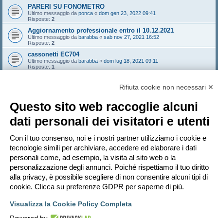
PARERI SU FONOMETRO
Ultimo messaggio da
ponca
«
dom gen 23, 2022 09:41
Risposte:
2
Aggiornamento professionale entro il 10.12.2021
Ultimo messaggio da
barabba
«
sab nov 27, 2021 16:52
Risposte:
2
cassonetti EC704
Ultimo messaggio da
barabba
«
dom lug 18, 2021 09:11
Risposte:
1
Misura del rumore di calpestio - corretta procedura?
Ultimo messaggio da
alicelabadini
«
sab apr 24, 2021 22:03
Rifiuta cookie non necessari ✕
Risposte:
7
Questo sito web raccoglie alcuni
Nuovo argomento
dati personali dei visitatori e utenti
Pagina
1
di
8
1
2
3
4
5
8
Prossimo
397 argomenti
…
Con il tuo consenso, noi e i nostri partner utilizziamo i cookie e
Vai a
tecnologie simili per archiviare, accedere ed elaborare i dati
personali come, ad esempio, la visita al sito web o la
PERMESSI FORUM
personalizzazione degli annunci. Poiché rispettiamo il tuo diritto
Non puoi
aprire nuovi argomenti
Non puoi
rispondere negli argomenti
alla privacy, è possibile scegliere di non consentire alcuni tipi di
Non puoi
modificare i tuoi messaggi
cookie. Clicca su preferenze GDPR per saperne di più.
Non puoi
cancellare i tuoi messaggi
Non puoi
inviare allegati
Visualizza la Cookie Policy Completa
Indice
Contattaci
Cancella cookie
Tutti gli orari sono
UTC+02:00