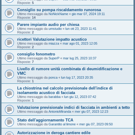
Risposte:
5
Consiglio su pompa riscaldamento runorosa
Ultimo messaggio da
NoNickName
«
gio mar 07, 2024 19:11
Risposte:
14
Parere impianto audio per chiesa
Ultimo messaggio da
umstudio
«
lun ott 23, 2023 11:41
Risposte:
2
ricettori Valutazione impatto acustico
Ultimo messaggio da
miazza
«
mar ago 01, 2023 12:05
Risposte:
2
consiglio fonometro
Ultimo messaggio da
SuperP
«
mar lug 25, 2023 10:37
Risposte:
7
Livello di rumore unità combinata di deumidificazione e
VMC
Ultimo messaggio da
ponca
«
lun lug 17, 2023 20:35
Risposte:
1
La chiostrina nel calcolo previsionale dell'indice di
isolamento acustico di facciata
Ultimo messaggio da
barabba
«
lun giu 12, 2023 07:42
Risposte:
1
Valutazione previsionale indici di facciata in ambienti a tetto
Ultimo messaggio da
AntonioMiranda
«
mer giu 07, 2023 12:23
Stato dell'aggiornamento TCA
Ultimo messaggio da
Garantito al limone
«
mer giu 07, 2023 09:50
Autorizzazione in deroga cantiere edile