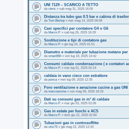
UNI 7129 – SCARICO A TETTO
da
cleric
»
sab mag 31, 2025 16:05
Distanza tra tubo gas 0.5 bar e cabina di trasfo
da
Tom Bishop
»
mer mag 14, 2025 06:58
Casi specifici per contatore G4 o G6
da
Marco P.
»
sab lug 26, 2025 16:28
Sostituzione e tipi di contatore gas
da
Marco P.
»
gio lug 24, 2025 01:51
Diametro e materiale per tubazione metano per
da
sman980
»
ven lug 18, 2025 14:42
Consumi caldaie condensazione ( e contatori a
da
Marco P.
»
mar lug 01, 2025 02:14
caldaia in vano cieco con estrattore
da
ponca
»
mer lug 09, 2025 12:35
Foro ventilazione e aerazione cucine a gas UNI
da
marcoaroma
»
ven mag 09, 2025 18:29
Dati su consumi gas in m³ di caldaie
da
Marco P.
»
mar giu 03, 2025 02:06
Gas in estate per fuochi e ACS
da
Marco P.
»
dom giu 22, 2025 02:00
Tubazioni gas in controsoffitto
da
vinz75
»
gio mag 22, 2025 12:33