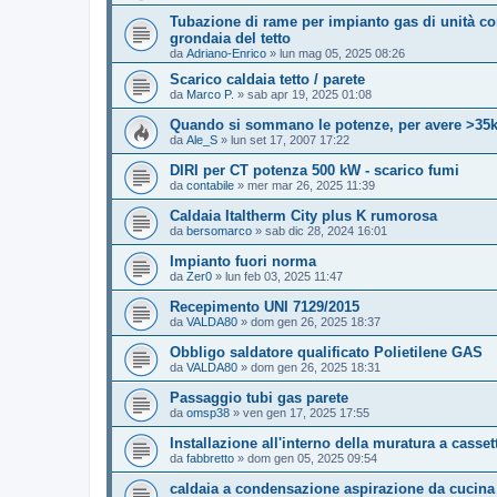
Tubazione di rame per impianto gas di unità co
grondaia del tetto
da
Adriano-Enrico
»
lun mag 05, 2025 08:26
Scarico caldaia tetto / parete
da
Marco P.
»
sab apr 19, 2025 01:08
Quando si sommano le potenze, per avere >35k
da
Ale_S
»
lun set 17, 2007 17:22
DIRI per CT potenza 500 kW - scarico fumi
da
contabile
»
mer mar 26, 2025 11:39
Caldaia Italtherm City plus K rumorosa
da
bersomarco
»
sab dic 28, 2024 16:01
Impianto fuori norma
da
Zer0
»
lun feb 03, 2025 11:47
Recepimento UNI 7129/2015
da
VALDA80
»
dom gen 26, 2025 18:37
Obbligo saldatore qualificato Polietilene GAS
da
VALDA80
»
dom gen 26, 2025 18:31
Passaggio tubi gas parete
da
omsp38
»
ven gen 17, 2025 17:55
Installazione all'interno della muratura a casset
da
fabbretto
»
dom gen 05, 2025 09:54
caldaia a condensazione aspirazione da cucina