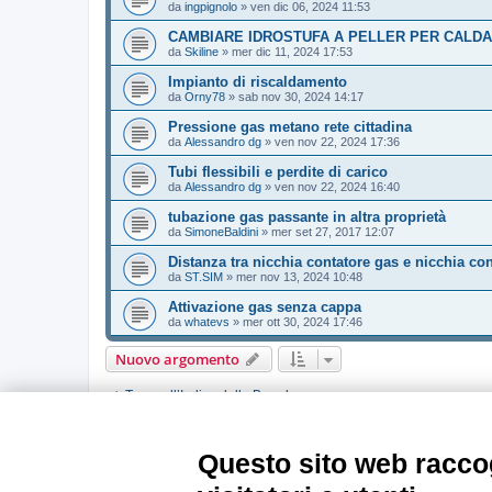
da
ingpignolo
»
ven dic 06, 2024 11:53
CAMBIARE IDROSTUFA A PELLER PER CALDA
da
Skiline
»
mer dic 11, 2024 17:53
Impianto di riscaldamento
da
Orny78
»
sab nov 30, 2024 14:17
Pressione gas metano rete cittadina
da
Alessandro dg
»
ven nov 22, 2024 17:36
Tubi flessibili e perdite di carico
da
Alessandro dg
»
ven nov 22, 2024 16:40
tubazione gas passante in altra proprietà
da
SimoneBaldini
»
mer set 27, 2017 12:07
Distanza tra nicchia contatore gas e nicchia con
da
ST.SIM
»
mer nov 13, 2024 10:48
Attivazione gas senza cappa
da
whatevs
»
mer ott 30, 2024 17:46
Nuovo argomento
Torna all’Indice della Board
PERMESSI FORUM
Questo sito web raccog
Non puoi
aprire nuovi argomenti
Non puoi
rispondere negli argomenti