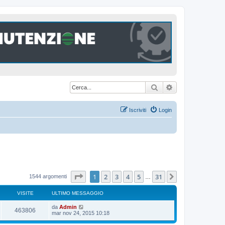
Cerca
Ricerca avanzat
Iscriviti
Login
Pagina
1
di
31
1
2
3
4
5
31
Prossimo
1544 argomenti
…
VISITE
ULTIMO MESSAGGIO
U
da
Admin
V
463806
l
mar nov 24, 2015 10:18
t
i
i