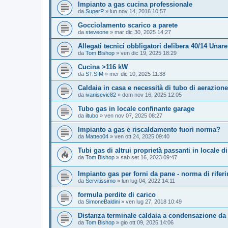
Impianto a gas cucina professionale
da
SuperP
»
lun nov 14, 2016 10:57
Gocciolamento scarico a parete
da
steveone
»
mar dic 30, 2025 14:27
Allegati tecnici obbligatori delibera 40/14 Unare
da
Tom Bishop
»
ven dic 19, 2025 18:29
Cucina >116 kW
da
ST.SIM
»
mer dic 10, 2025 11:38
Caldaia in casa e necessità di tubo di aerazione
da
ivanisevic82
»
dom nov 16, 2025 12:05
Tubo gas in locale confinante garage
da
iltubo
»
ven nov 07, 2025 08:27
Impianto a gas e riscaldamento fuori norma?
da
Matteo04
»
ven ott 24, 2025 09:40
Tubi gas di altrui proprietà passanti in locale di
da
Tom Bishop
»
sab set 16, 2023 09:47
Impianto gas per forni da pane - norma di rifer
da
Servitissimo
»
lun lug 04, 2022 14:11
formula perdite di carico
da
SimoneBaldini
»
ven lug 27, 2018 10:49
Distanza terminale caldaia a condensazione da 
da
Tom Bishop
»
gio ott 09, 2025 14:06