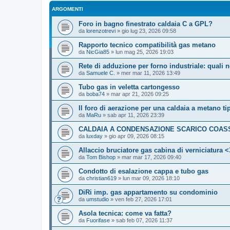
ARGOMENTI
Foro in bagno finestrato caldaia C a GPL?
da
lorenzotrevi
»
gio lug 23, 2026 09:58
Rapporto tecnico compatibilità gas metano
da
NicGia85
»
lun mag 25, 2026 19:03
Rete di adduzione per forno industriale: quali
da
Samuele C.
»
mer mar 11, 2026 13:49
Tubo gas in veletta cartongesso
da
boba74
»
mar apr 21, 2026 09:25
Il foro di aerazione per una caldaia a metano t
da
MaRu
»
sab apr 11, 2026 23:39
CALDAIA A CONDENSAZIONE SCARICO COAS
da
luxday
»
gio apr 09, 2026 08:15
Allaccio bruciatore gas cabina di verniciatura
da
Tom Bishop
»
mar mar 17, 2026 09:40
Condotto di esalazione cappa e tubo gas
da
christian619
»
lun mar 09, 2026 18:10
DiRi imp. gas appartamento su condominio
da
umstudio
»
ven feb 27, 2026 17:01
Asola tecnica: come va fatta?
da
Fuorifase
»
sab feb 07, 2026 11:37