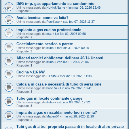
DiRi imp. gas appartamento su condominio
Ultimo messaggio da
NoNickName
«
lun mar 09, 2026 13:49
Risposte:
5
Asola tecnica: come va fatta?
Ultimo messaggio da
Fuorifase
«
sab feb 07, 2026 11:37
Impianto a gas cucina professionale
Ultimo messaggio da
mat
«
lun feb 02, 2026 09:58
Risposte:
7
Gocciolamento scarico a parete
Ultimo messaggio da
iltubo
«
mer dic 31, 2025 00:25
Risposte:
3
Allegati tecnici obbligatori delibera 40/14 Unareti
Ultimo messaggio da
iltubo
«
ven dic 19, 2025 23:06
Risposte:
1
Cucina >116 kW
Ultimo messaggio da
ST.SIM
«
mer dic 10, 2025 11:38
Caldaia in casa e necessità di tubo di aerazione
Ultimo messaggio da
boba74
«
lun nov 24, 2025 10:41
Risposte:
8
Tubo gas in locale confinante garage
Ultimo messaggio da
iltubo
«
sab nov 08, 2025 17:32
Risposte:
3
Impianto a gas e riscaldamento fuori norma?
Ultimo messaggio da
Matteo04
«
mar ott 28, 2025 11:29
Risposte:
4
Tubi gas di altrui proprietà passanti in locale di altro privato