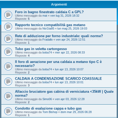
Argomenti
Foro in bagno finestrato caldaia C a GPL?
Ultimo messaggio da
mat
«
ven lug 31, 2026 18:32
Risposte:
5
Rapporto tecnico compatibilità gas metano
Ultimo messaggio da
NicGia85
«
lun mag 25, 2026 19:03
Rete di adduzione per forno industriale: quali norme?
Ultimo messaggio da
Fradallo
«
ven apr 24, 2026 12:51
Risposte:
1
Tubo gas in veletta cartongesso
Ultimo messaggio da
boba74
«
mer apr 22, 2026 08:33
Risposte:
4
Il foro di aerazione per una caldaia a metano tipo C è
necessario?
Ultimo messaggio da
boba74
«
lun apr 13, 2026 10:07
Risposte:
2
CALDAIA A CONDENSAZIONE SCARICO COASSIALE
Ultimo messaggio da
boba74
«
lun apr 13, 2026 10:01
Risposte:
3
Allaccio bruciatore gas cabina di verniciatura <35kW | Quale
norma?
Ultimo messaggio da
Simo06
«
ven apr 03, 2026 12:28
Risposte:
2
Condotto di esalazione cappa e tubo gas
Ultimo messaggio da
Tom Bishop
«
dom mar 29, 2026 06:28
Risposte:
1