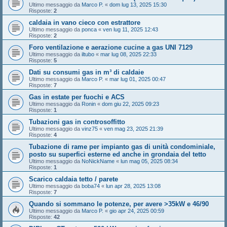
Ultimo messaggio da
Marco P.
«
dom lug 13, 2025 15:30
Risposte:
2
caldaia in vano cieco con estrattore
Ultimo messaggio da
ponca
«
ven lug 11, 2025 12:43
Risposte:
2
Foro ventilazione e aerazione cucine a gas UNI 7129
Ultimo messaggio da
iltubo
«
mar lug 08, 2025 22:33
Risposte:
5
Dati su consumi gas in m³ di caldaie
Ultimo messaggio da
Marco P.
«
mar lug 01, 2025 00:47
Risposte:
7
Gas in estate per fuochi e ACS
Ultimo messaggio da
Ronin
«
dom giu 22, 2025 09:23
Risposte:
1
Tubazioni gas in controsoffitto
Ultimo messaggio da
vinz75
«
ven mag 23, 2025 21:39
Risposte:
4
Tubazione di rame per impianto gas di unità condominiale,
posto su superfici esterne ed anche in grondaia del tetto
Ultimo messaggio da
NoNickName
«
lun mag 05, 2025 08:34
Risposte:
1
Scarico caldaia tetto / parete
Ultimo messaggio da
boba74
«
lun apr 28, 2025 13:08
Risposte:
7
Quando si sommano le potenze, per avere >35kW e 46/90
Ultimo messaggio da
Marco P.
«
gio apr 24, 2025 00:59
Risposte:
42