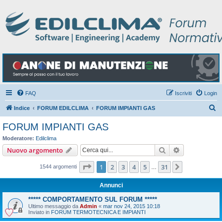
FAQ
Iscriviti
Login
C
Indice
FORUM EDILCLIMA
FORUM IMPIANTI GAS
e
FORUM IMPIANTI GAS
r
Moderatore:
Edilclima
c
Cerca
Ricerca avan
Nuovo argomento
a
Pagina
1
di
31
1
2
3
4
5
31
Prossimo
1544 argomenti
…
Annunci
***** COMPORTAMENTO SUL FORUM *****
Ultimo messaggio da
Admin
«
mar nov 24, 2015 10:18
Inviato in
FORUM TERMOTECNICA E IMPIANTI