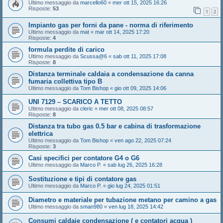
Ultimo messaggio da
marcello60
«
mer ott 15, 2025 16:26
Risposte:
53
1
2
Impianto gas per forni da pane - norma di riferimento
Ultimo messaggio da
mat
«
mar ott 14, 2025 17:20
Risposte:
4
formula perdite di carico
Ultimo messaggio da
Scussa@6
«
sab ott 11, 2025 17:08
Risposte:
8
Distanza terminale caldaia a condensazione da canna
fumaria collettiva tipo B
Ultimo messaggio da
Tom Bishop
«
gio ott 09, 2025 14:06
UNI 7129 – SCARICO A TETTO
Ultimo messaggio da
cleric
«
mer ott 08, 2025 08:57
Risposte:
8
Distanza tra tubo gas 0.5 bar e cabina di trasformazione
elettrica
Ultimo messaggio da
Tom Bishop
«
ven ago 22, 2025 07:24
Risposte:
3
Casi specifici per contatore G4 o G6
Ultimo messaggio da
Marco P.
«
sab lug 26, 2025 16:28
Sostituzione e tipi di contatore gas
Ultimo messaggio da
Marco P.
«
gio lug 24, 2025 01:51
Diametro e materiale per tubazione metano per camino a gas
Ultimo messaggio da
sman980
«
ven lug 18, 2025 14:42
Consumi caldaie condensazione ( e contatori acqua )