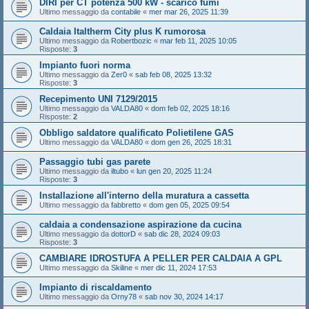
DIRI per CT potenza 500 kW - scarico fumi
Ultimo messaggio da
contabile
«
mer mar 26, 2025 11:39
Caldaia Italtherm City plus K rumorosa
Ultimo messaggio da
Robertbozic
«
mar feb 11, 2025 10:05
Risposte:
3
Impianto fuori norma
Ultimo messaggio da
Zer0
«
sab feb 08, 2025 13:32
Risposte:
3
Recepimento UNI 7129/2015
Ultimo messaggio da
VALDA80
«
dom feb 02, 2025 18:16
Risposte:
2
Obbligo saldatore qualificato Polietilene GAS
Ultimo messaggio da
VALDA80
«
dom gen 26, 2025 18:31
Passaggio tubi gas parete
Ultimo messaggio da
iltubo
«
lun gen 20, 2025 11:24
Risposte:
3
Installazione all'interno della muratura a cassetta
Ultimo messaggio da
fabbretto
«
dom gen 05, 2025 09:54
caldaia a condensazione aspirazione da cucina
Ultimo messaggio da
dottorD
«
sab dic 28, 2024 09:03
Risposte:
3
CAMBIARE IDROSTUFA A PELLER PER CALDAIA A GPL
Ultimo messaggio da
Skiline
«
mer dic 11, 2024 17:53
Impianto di riscaldamento
Ultimo messaggio da
Orny78
«
sab nov 30, 2024 14:17