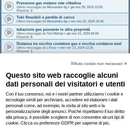
Pressione gas metano rete cittadina
Ultimo messaggio da
Alessandro dg
«
gio nov 28, 2024 19:30
Risposte:
2
Tubi flessibili e perdite di carico
Ultimo messaggio da
Alessandro dg
«
ven nov 22, 2024 16:40
tubazione gas passante in altra proprietà
Ultimo messaggio da
Tom Bishop
«
gio nov 21, 2024 06:00
Risposte:
5
Distanza tra nicchia contatore gas e nicchia contatore enel
Ultimo messaggio da
L'Enzo
«
mer nov 13, 2024 12:25
Risposte:
1
Attivazione gas senza cappa
Ultimo messaggio da
simcat
«
mar nov 12, 2024 11:38
Rifiuta cookie non necessari ✕
Risposte:
7
Questo sito web raccoglie alcuni
Nuovo argomento
Pagina
1
di
31
1
2
3
4
5
31
dati personali dei visitatori e utenti
Prossimo
1544 argomenti
…
Vai a
Con il tuo consenso, noi e i nostri partner utilizziamo i cookie e
tecnologie simili per archiviare, accedere ed elaborare i dati
personali come, ad esempio, la visita al sito web o la
PERMESSI FORUM
personalizzazione degli annunci. Poiché rispettiamo il tuo diritto
Non puoi
aprire nuovi argomenti
Non puoi
rispondere negli argomenti
alla privacy, è possibile scegliere di non consentire alcuni tipi di
Non puoi
modificare i tuoi messaggi
cookie. Clicca su preferenze GDPR per saperne di più.
Non puoi
cancellare i tuoi messaggi
Non puoi
inviare allegati