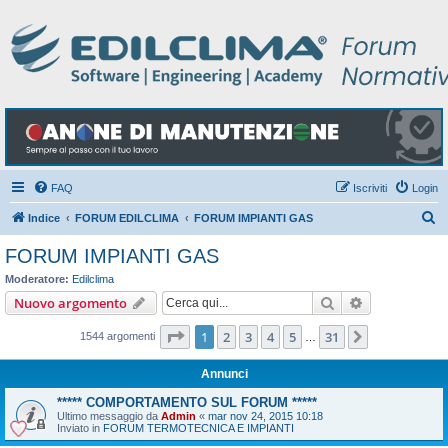
FAQ
Iscriviti
Login
C
Indice
FORUM EDILCLIMA
FORUM IMPIANTI GAS
e
FORUM IMPIANTI GAS
r
Moderatore:
Edilclima
c
Cerca
Ricerca avan
Nuovo argomento
a
Pagina
1
di
31
1
2
3
4
5
31
Prossimo
1544 argomenti
…
Annunci
***** COMPORTAMENTO SUL FORUM *****
Ultimo messaggio da
Admin
«
mar nov 24, 2015 10:18
Inviato in
FORUM TERMOTECNICA E IMPIANTI