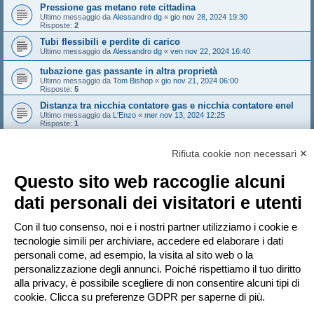
Pressione gas metano rete cittadina
Ultimo messaggio da
Alessandro dg
«
gio nov 28, 2024 19:30
Risposte:
2
Tubi flessibili e perdite di carico
Ultimo messaggio da
Alessandro dg
«
ven nov 22, 2024 16:40
tubazione gas passante in altra proprietà
Ultimo messaggio da
Tom Bishop
«
gio nov 21, 2024 06:00
Risposte:
5
Distanza tra nicchia contatore gas e nicchia contatore enel
Ultimo messaggio da
L'Enzo
«
mer nov 13, 2024 12:25
Risposte:
1
Attivazione gas senza cappa
Ultimo messaggio da
simcat
«
mar nov 12, 2024 11:38
Rifiuta cookie non necessari ✕
Risposte:
7
Questo sito web raccoglie alcuni
Nuovo argomento
Pagina
1
di
31
1
2
3
4
5
31
dati personali dei visitatori e utenti
Prossimo
1544 argomenti
…
Vai a
Con il tuo consenso, noi e i nostri partner utilizziamo i cookie e
tecnologie simili per archiviare, accedere ed elaborare i dati
personali come, ad esempio, la visita al sito web o la
PERMESSI FORUM
personalizzazione degli annunci. Poiché rispettiamo il tuo diritto
Non puoi
aprire nuovi argomenti
Non puoi
rispondere negli argomenti
alla privacy, è possibile scegliere di non consentire alcuni tipi di
Non puoi
modificare i tuoi messaggi
cookie. Clicca su preferenze GDPR per saperne di più.
Non puoi
cancellare i tuoi messaggi
Non puoi
inviare allegati