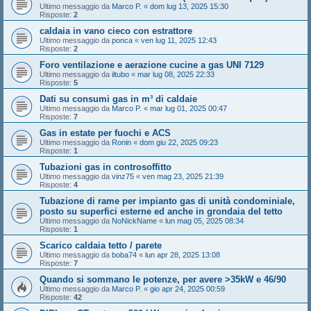
Ultimo messaggio da
Marco P.
«
dom lug 13, 2025 15:30
Risposte:
2
caldaia in vano cieco con estrattore
Ultimo messaggio da
ponca
«
ven lug 11, 2025 12:43
Risposte:
2
Foro ventilazione e aerazione cucine a gas UNI 7129
Ultimo messaggio da
iltubo
«
mar lug 08, 2025 22:33
Risposte:
5
Dati su consumi gas in m³ di caldaie
Ultimo messaggio da
Marco P.
«
mar lug 01, 2025 00:47
Risposte:
7
Gas in estate per fuochi e ACS
Ultimo messaggio da
Ronin
«
dom giu 22, 2025 09:23
Risposte:
1
Tubazioni gas in controsoffitto
Ultimo messaggio da
vinz75
«
ven mag 23, 2025 21:39
Risposte:
4
Tubazione di rame per impianto gas di unità condominiale,
posto su superfici esterne ed anche in grondaia del tetto
Ultimo messaggio da
NoNickName
«
lun mag 05, 2025 08:34
Risposte:
1
Scarico caldaia tetto / parete
Ultimo messaggio da
boba74
«
lun apr 28, 2025 13:08
Risposte:
7
Quando si sommano le potenze, per avere >35kW e 46/90
Ultimo messaggio da
Marco P.
«
gio apr 24, 2025 00:59
Risposte:
42