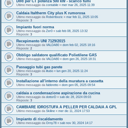
DIRI per CT potenza 500 kW - scarico fumi
Ultimo messaggio da
contabile
«
mer mar 26, 2025 11:39
Caldaia Italtherm City plus K rumorosa
Ultimo messaggio da
Robertbozic
«
mar feb 11, 2025 10:05
Risposte:
3
Impianto fuori norma
Ultimo messaggio da
Zer0
«
sab feb 08, 2025 13:32
Risposte:
3
Recepimento UNI 7129/2015
Ultimo messaggio da
VALDA80
«
dom feb 02, 2025 18:16
Risposte:
2
Obbligo saldatore qualificato Polietilene GAS
Ultimo messaggio da
VALDA80
«
dom gen 26, 2025 18:31
Passaggio tubi gas parete
Ultimo messaggio da
iltubo
«
lun gen 20, 2025 11:24
Risposte:
3
Installazione all'interno della muratura a cassetta
Ultimo messaggio da
fabbretto
«
dom gen 05, 2025 09:54
caldaia a condensazione aspirazione da cucina
Ultimo messaggio da
dottorD
«
sab dic 28, 2024 09:03
Risposte:
3
CAMBIARE IDROSTUFA A PELLER PER CALDAIA A GPL
Ultimo messaggio da
Skiline
«
mer dic 11, 2024 17:53
Impianto di riscaldamento
Ultimo messaggio da
Orny78
«
sab nov 30, 2024 14:17