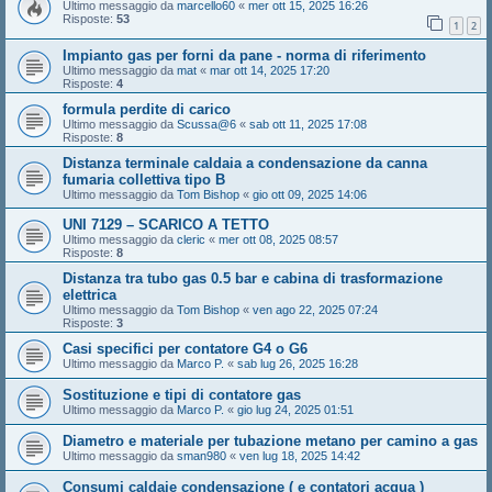
Ultimo messaggio da
marcello60
«
mer ott 15, 2025 16:26
Risposte:
53
1
2
Impianto gas per forni da pane - norma di riferimento
Ultimo messaggio da
mat
«
mar ott 14, 2025 17:20
Risposte:
4
formula perdite di carico
Ultimo messaggio da
Scussa@6
«
sab ott 11, 2025 17:08
Risposte:
8
Distanza terminale caldaia a condensazione da canna
fumaria collettiva tipo B
Ultimo messaggio da
Tom Bishop
«
gio ott 09, 2025 14:06
UNI 7129 – SCARICO A TETTO
Ultimo messaggio da
cleric
«
mer ott 08, 2025 08:57
Risposte:
8
Distanza tra tubo gas 0.5 bar e cabina di trasformazione
elettrica
Ultimo messaggio da
Tom Bishop
«
ven ago 22, 2025 07:24
Risposte:
3
Casi specifici per contatore G4 o G6
Ultimo messaggio da
Marco P.
«
sab lug 26, 2025 16:28
Sostituzione e tipi di contatore gas
Ultimo messaggio da
Marco P.
«
gio lug 24, 2025 01:51
Diametro e materiale per tubazione metano per camino a gas
Ultimo messaggio da
sman980
«
ven lug 18, 2025 14:42
Consumi caldaie condensazione ( e contatori acqua )