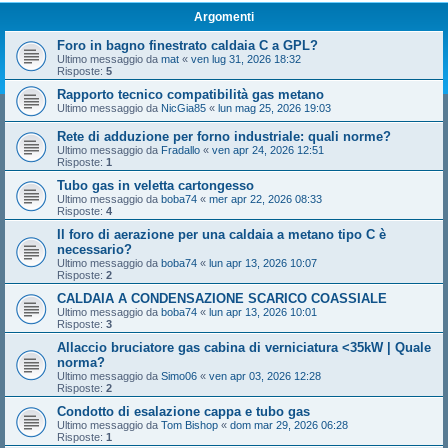
Argomenti
Foro in bagno finestrato caldaia C a GPL?
Ultimo messaggio da
mat
«
ven lug 31, 2026 18:32
Risposte:
5
Rapporto tecnico compatibilità gas metano
Ultimo messaggio da
NicGia85
«
lun mag 25, 2026 19:03
Rete di adduzione per forno industriale: quali norme?
Ultimo messaggio da
Fradallo
«
ven apr 24, 2026 12:51
Risposte:
1
Tubo gas in veletta cartongesso
Ultimo messaggio da
boba74
«
mer apr 22, 2026 08:33
Risposte:
4
Il foro di aerazione per una caldaia a metano tipo C è
necessario?
Ultimo messaggio da
boba74
«
lun apr 13, 2026 10:07
Risposte:
2
CALDAIA A CONDENSAZIONE SCARICO COASSIALE
Ultimo messaggio da
boba74
«
lun apr 13, 2026 10:01
Risposte:
3
Allaccio bruciatore gas cabina di verniciatura <35kW | Quale
norma?
Ultimo messaggio da
Simo06
«
ven apr 03, 2026 12:28
Risposte:
2
Condotto di esalazione cappa e tubo gas
Ultimo messaggio da
Tom Bishop
«
dom mar 29, 2026 06:28
Risposte:
1