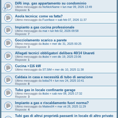
DiRi imp. gas appartamento su condominio
Ultimo messaggio da
NoNickName
«
lun mar 09, 2026 13:49
Risposte:
5
Asola tecnica: come va fatta?
Ultimo messaggio da
Fuorifase
«
sab feb 07, 2026 11:37
Impianto a gas cucina professionale
Ultimo messaggio da
mat
«
lun feb 02, 2026 09:58
Risposte:
7
Gocciolamento scarico a parete
Ultimo messaggio da
iltubo
«
mer dic 31, 2025 00:25
Risposte:
3
Allegati tecnici obbligatori delibera 40/14 Unareti
Ultimo messaggio da
iltubo
«
ven dic 19, 2025 23:06
Risposte:
1
Cucina >116 kW
Ultimo messaggio da
ST.SIM
«
mer dic 10, 2025 11:38
Caldaia in casa e necessità di tubo di aerazione
Ultimo messaggio da
boba74
«
lun nov 24, 2025 10:41
Risposte:
8
Tubo gas in locale confinante garage
Ultimo messaggio da
iltubo
«
sab nov 08, 2025 17:32
Risposte:
3
Impianto a gas e riscaldamento fuori norma?
Ultimo messaggio da
Matteo04
«
mar ott 28, 2025 11:29
Risposte:
4
Tubi gas di altrui proprietà passanti in locale di altro privato