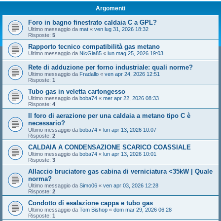
Argomenti
Foro in bagno finestrato caldaia C a GPL?
Ultimo messaggio da
mat
«
ven lug 31, 2026 18:32
Risposte:
5
Rapporto tecnico compatibilità gas metano
Ultimo messaggio da
NicGia85
«
lun mag 25, 2026 19:03
Rete di adduzione per forno industriale: quali norme?
Ultimo messaggio da
Fradallo
«
ven apr 24, 2026 12:51
Risposte:
1
Tubo gas in veletta cartongesso
Ultimo messaggio da
boba74
«
mer apr 22, 2026 08:33
Risposte:
4
Il foro di aerazione per una caldaia a metano tipo C è
necessario?
Ultimo messaggio da
boba74
«
lun apr 13, 2026 10:07
Risposte:
2
CALDAIA A CONDENSAZIONE SCARICO COASSIALE
Ultimo messaggio da
boba74
«
lun apr 13, 2026 10:01
Risposte:
3
Allaccio bruciatore gas cabina di verniciatura <35kW | Quale
norma?
Ultimo messaggio da
Simo06
«
ven apr 03, 2026 12:28
Risposte:
2
Condotto di esalazione cappa e tubo gas
Ultimo messaggio da
Tom Bishop
«
dom mar 29, 2026 06:28
Risposte:
1