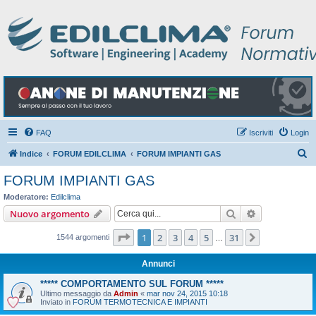
FAQ
Iscriviti
Login
C
Indice
FORUM EDILCLIMA
FORUM IMPIANTI GAS
e
FORUM IMPIANTI GAS
r
Moderatore:
Edilclima
c
Cerca
Ricerca avan
Nuovo argomento
a
Pagina
1
di
31
1
2
3
4
5
31
Prossimo
1544 argomenti
…
Annunci
***** COMPORTAMENTO SUL FORUM *****
Ultimo messaggio da
Admin
«
mar nov 24, 2015 10:18
Inviato in
FORUM TERMOTECNICA E IMPIANTI