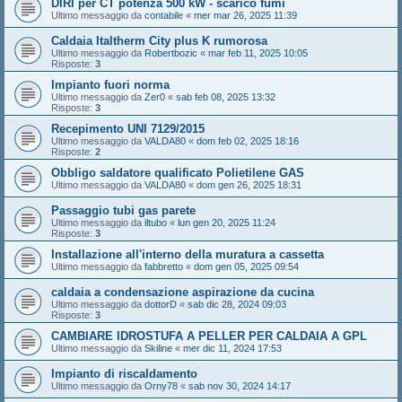
DIRI per CT potenza 500 kW - scarico fumi
Ultimo messaggio da
contabile
«
mer mar 26, 2025 11:39
Caldaia Italtherm City plus K rumorosa
Ultimo messaggio da
Robertbozic
«
mar feb 11, 2025 10:05
Risposte:
3
Impianto fuori norma
Ultimo messaggio da
Zer0
«
sab feb 08, 2025 13:32
Risposte:
3
Recepimento UNI 7129/2015
Ultimo messaggio da
VALDA80
«
dom feb 02, 2025 18:16
Risposte:
2
Obbligo saldatore qualificato Polietilene GAS
Ultimo messaggio da
VALDA80
«
dom gen 26, 2025 18:31
Passaggio tubi gas parete
Ultimo messaggio da
iltubo
«
lun gen 20, 2025 11:24
Risposte:
3
Installazione all'interno della muratura a cassetta
Ultimo messaggio da
fabbretto
«
dom gen 05, 2025 09:54
caldaia a condensazione aspirazione da cucina
Ultimo messaggio da
dottorD
«
sab dic 28, 2024 09:03
Risposte:
3
CAMBIARE IDROSTUFA A PELLER PER CALDAIA A GPL
Ultimo messaggio da
Skiline
«
mer dic 11, 2024 17:53
Impianto di riscaldamento
Ultimo messaggio da
Orny78
«
sab nov 30, 2024 14:17