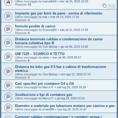
Ultimo messaggio da
marcello60
«
mer ott 15, 2025 16:26
Risposte:
53
1
2
Impianto gas per forni da pane - norma di riferimento
Ultimo messaggio da
mat
«
mar ott 14, 2025 17:20
Risposte:
4
formula perdite di carico
Ultimo messaggio da
Scussa@6
«
sab ott 11, 2025 17:08
Risposte:
8
Distanza terminale caldaia a condensazione da canna
fumaria collettiva tipo B
Ultimo messaggio da
Tom Bishop
«
gio ott 09, 2025 14:06
UNI 7129 – SCARICO A TETTO
Ultimo messaggio da
cleric
«
mer ott 08, 2025 08:57
Risposte:
8
Distanza tra tubo gas 0.5 bar e cabina di trasformazione
elettrica
Ultimo messaggio da
Tom Bishop
«
ven ago 22, 2025 07:24
Risposte:
3
Casi specifici per contatore G4 o G6
Ultimo messaggio da
Marco P.
«
sab lug 26, 2025 16:28
Sostituzione e tipi di contatore gas
Ultimo messaggio da
Marco P.
«
gio lug 24, 2025 01:51
Diametro e materiale per tubazione metano per camino a gas
Ultimo messaggio da
sman980
«
ven lug 18, 2025 14:42
Consumi caldaie condensazione ( e contatori acqua )