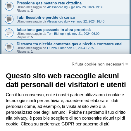
Pressione gas metano rete cittadina
Ultimo messaggio da
Alessandro dg
«
gio nov 28, 2024 19:30
Risposte:
2
Tubi flessibili e perdite di carico
Ultimo messaggio da
Alessandro dg
«
ven nov 22, 2024 16:40
tubazione gas passante in altra proprietà
Ultimo messaggio da
Tom Bishop
«
gio nov 21, 2024 06:00
Risposte:
5
Distanza tra nicchia contatore gas e nicchia contatore enel
Ultimo messaggio da
L'Enzo
«
mer nov 13, 2024 12:25
Risposte:
1
Attivazione gas senza cappa
Ultimo messaggio da
simcat
«
mar nov 12, 2024 11:38
Rifiuta cookie non necessari ✕
Risposte:
7
Questo sito web raccoglie alcuni
Nuovo argomento
Pagina
1
di
31
1
2
3
4
5
31
dati personali dei visitatori e utenti
Prossimo
1544 argomenti
…
Vai a
Con il tuo consenso, noi e i nostri partner utilizziamo i cookie e
tecnologie simili per archiviare, accedere ed elaborare i dati
personali come, ad esempio, la visita al sito web o la
PERMESSI FORUM
personalizzazione degli annunci. Poiché rispettiamo il tuo diritto
Non puoi
aprire nuovi argomenti
Non puoi
rispondere negli argomenti
alla privacy, è possibile scegliere di non consentire alcuni tipi di
Non puoi
modificare i tuoi messaggi
cookie. Clicca su preferenze GDPR per saperne di più.
Non puoi
cancellare i tuoi messaggi
Non puoi
inviare allegati