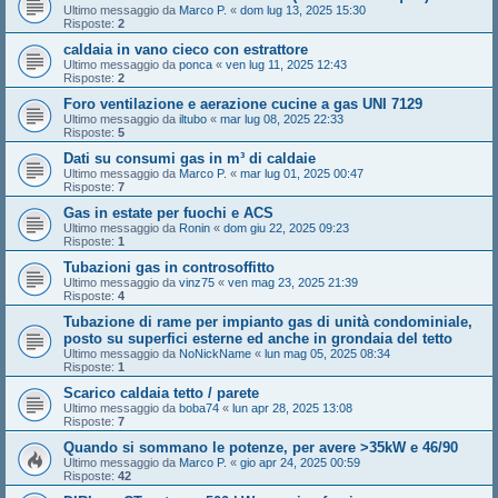
Ultimo messaggio da
Marco P.
«
dom lug 13, 2025 15:30
Risposte:
2
caldaia in vano cieco con estrattore
Ultimo messaggio da
ponca
«
ven lug 11, 2025 12:43
Risposte:
2
Foro ventilazione e aerazione cucine a gas UNI 7129
Ultimo messaggio da
iltubo
«
mar lug 08, 2025 22:33
Risposte:
5
Dati su consumi gas in m³ di caldaie
Ultimo messaggio da
Marco P.
«
mar lug 01, 2025 00:47
Risposte:
7
Gas in estate per fuochi e ACS
Ultimo messaggio da
Ronin
«
dom giu 22, 2025 09:23
Risposte:
1
Tubazioni gas in controsoffitto
Ultimo messaggio da
vinz75
«
ven mag 23, 2025 21:39
Risposte:
4
Tubazione di rame per impianto gas di unità condominiale,
posto su superfici esterne ed anche in grondaia del tetto
Ultimo messaggio da
NoNickName
«
lun mag 05, 2025 08:34
Risposte:
1
Scarico caldaia tetto / parete
Ultimo messaggio da
boba74
«
lun apr 28, 2025 13:08
Risposte:
7
Quando si sommano le potenze, per avere >35kW e 46/90
Ultimo messaggio da
Marco P.
«
gio apr 24, 2025 00:59
Risposte:
42