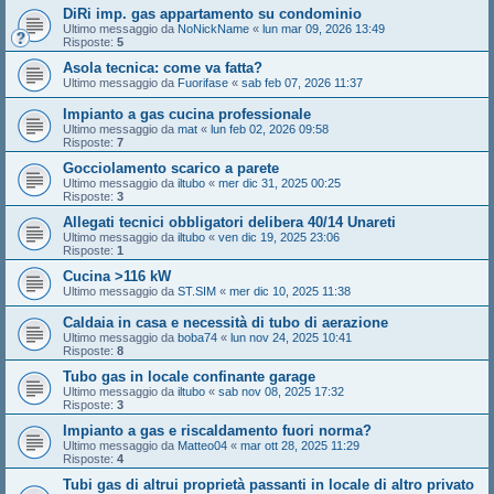
DiRi imp. gas appartamento su condominio
Ultimo messaggio da
NoNickName
«
lun mar 09, 2026 13:49
Risposte:
5
Asola tecnica: come va fatta?
Ultimo messaggio da
Fuorifase
«
sab feb 07, 2026 11:37
Impianto a gas cucina professionale
Ultimo messaggio da
mat
«
lun feb 02, 2026 09:58
Risposte:
7
Gocciolamento scarico a parete
Ultimo messaggio da
iltubo
«
mer dic 31, 2025 00:25
Risposte:
3
Allegati tecnici obbligatori delibera 40/14 Unareti
Ultimo messaggio da
iltubo
«
ven dic 19, 2025 23:06
Risposte:
1
Cucina >116 kW
Ultimo messaggio da
ST.SIM
«
mer dic 10, 2025 11:38
Caldaia in casa e necessità di tubo di aerazione
Ultimo messaggio da
boba74
«
lun nov 24, 2025 10:41
Risposte:
8
Tubo gas in locale confinante garage
Ultimo messaggio da
iltubo
«
sab nov 08, 2025 17:32
Risposte:
3
Impianto a gas e riscaldamento fuori norma?
Ultimo messaggio da
Matteo04
«
mar ott 28, 2025 11:29
Risposte:
4
Tubi gas di altrui proprietà passanti in locale di altro privato