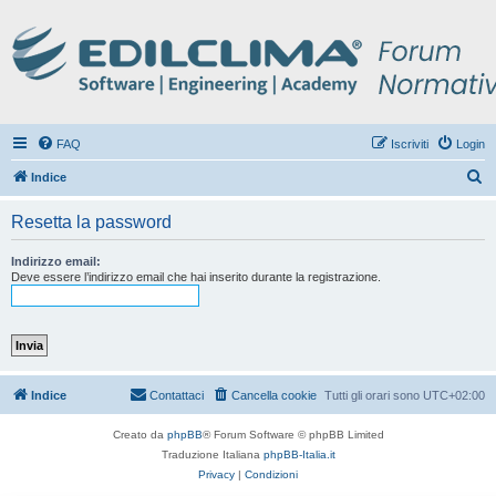
FAQ
Iscriviti
Login
C
Indice
e
Resetta la password
r
c
Indirizzo email:
Deve essere l’indirizzo email che hai inserito durante la registrazione.
a
Indice
Contattaci
Cancella cookie
Tutti gli orari sono
UTC+02:00
Creato da
phpBB
® Forum Software © phpBB Limited
Traduzione Italiana
phpBB-Italia.it
Privacy
|
Condizioni