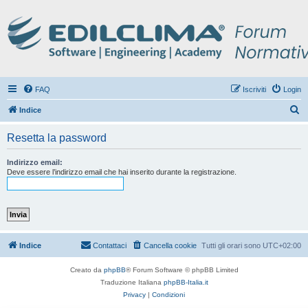
FAQ
Iscriviti
Login
C
Indice
e
Resetta la password
r
c
Indirizzo email:
Deve essere l’indirizzo email che hai inserito durante la registrazione.
a
Indice
Contattaci
Cancella cookie
Tutti gli orari sono
UTC+02:00
Creato da
phpBB
® Forum Software © phpBB Limited
Traduzione Italiana
phpBB-Italia.it
Privacy
|
Condizioni