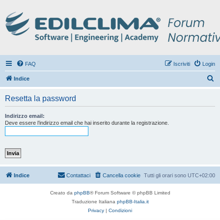
FAQ
Iscriviti
Login
C
Indice
e
Resetta la password
r
c
Indirizzo email:
Deve essere l’indirizzo email che hai inserito durante la registrazione.
a
Indice
Contattaci
Cancella cookie
Tutti gli orari sono
UTC+02:00
Creato da
phpBB
® Forum Software © phpBB Limited
Traduzione Italiana
phpBB-Italia.it
Privacy
|
Condizioni