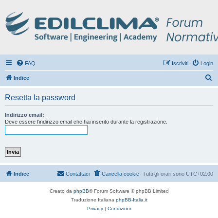
FAQ
Iscriviti
Login
C
Indice
e
Resetta la password
r
c
Indirizzo email:
Deve essere l’indirizzo email che hai inserito durante la registrazione.
a
Indice
Contattaci
Cancella cookie
Tutti gli orari sono
UTC+02:00
Creato da
phpBB
® Forum Software © phpBB Limited
Traduzione Italiana
phpBB-Italia.it
Privacy
|
Condizioni