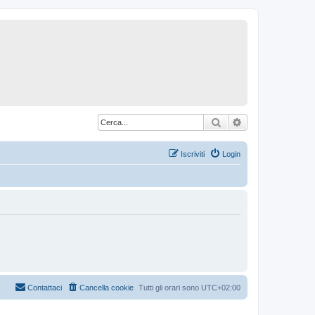
Cerca
Ricerca avanzat
Iscriviti
Login
Contattaci
Cancella cookie
Tutti gli orari sono
UTC+02:00