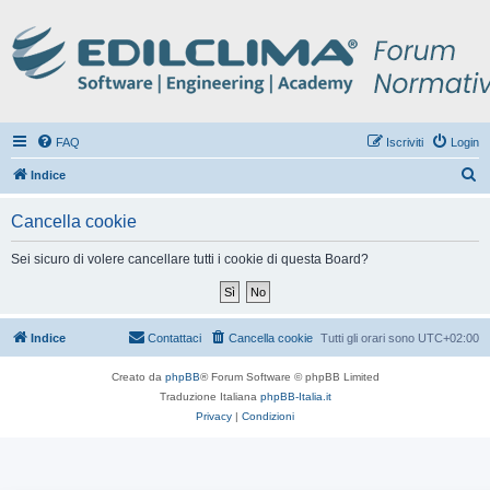
FAQ
Iscriviti
Login
C
Indice
e
Cancella cookie
r
c
Sei sicuro di volere cancellare tutti i cookie di questa Board?
a
Indice
Contattaci
Cancella cookie
Tutti gli orari sono
UTC+02:00
Creato da
phpBB
® Forum Software © phpBB Limited
Traduzione Italiana
phpBB-Italia.it
Privacy
|
Condizioni