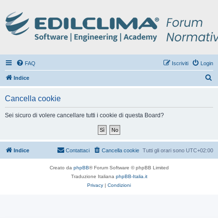
FAQ
Iscriviti
Login
C
Indice
e
Cancella cookie
r
c
Sei sicuro di volere cancellare tutti i cookie di questa Board?
a
Indice
Contattaci
Cancella cookie
Tutti gli orari sono
UTC+02:00
Creato da
phpBB
® Forum Software © phpBB Limited
Traduzione Italiana
phpBB-Italia.it
Privacy
|
Condizioni