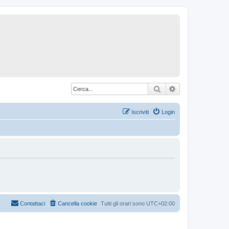
Cerca
Ricerca avanzat
Iscriviti
Login
Contattaci
Cancella cookie
Tutti gli orari sono
UTC+02:00