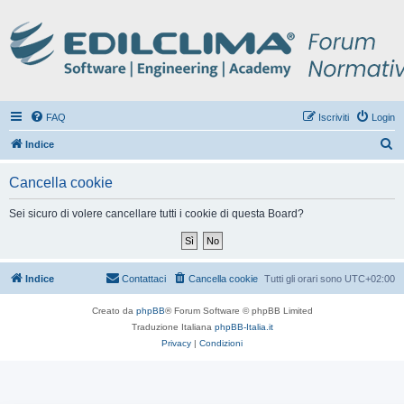
FAQ
Iscriviti
Login
C
Indice
e
Cancella cookie
r
c
Sei sicuro di volere cancellare tutti i cookie di questa Board?
a
Indice
Contattaci
Cancella cookie
Tutti gli orari sono
UTC+02:00
Creato da
phpBB
® Forum Software © phpBB Limited
Traduzione Italiana
phpBB-Italia.it
Privacy
|
Condizioni