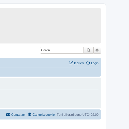
Cerca
Ricerca avanzat
Iscriviti
Login
Contattaci
Cancella cookie
Tutti gli orari sono
UTC+02:00