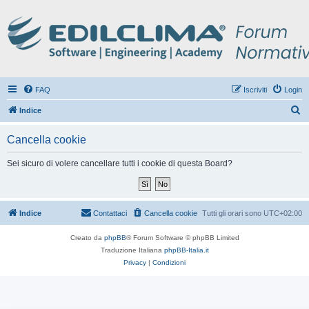
FAQ
Iscriviti
Login
C
Indice
e
Cancella cookie
r
c
Sei sicuro di volere cancellare tutti i cookie di questa Board?
a
Indice
Contattaci
Cancella cookie
Tutti gli orari sono
UTC+02:00
Creato da
phpBB
® Forum Software © phpBB Limited
Traduzione Italiana
phpBB-Italia.it
Privacy
|
Condizioni